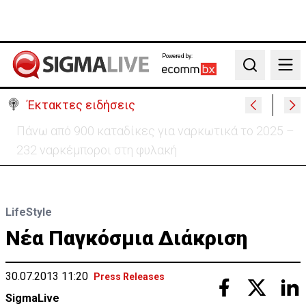
Powered by:
Search
Έκτακτες ειδήσεις
Θέλει να ξαναζωντανέψει την «Corner» o
Προύντζος - «Πληγώνει τις αναμνήσεις»
LifeStyle
Νέα Παγκόσμια Διάκριση
30.07.2013 11:20
Press Releases
SigmaLive