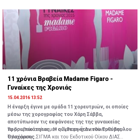
11 χρόνια Βραβεία Madame Figaro -
Γυναίκες της Χρονιάς
15.04.2016 13:52
Η έναρξη έγινε με ομάδα 11 χορευτριών, οι οποίες
μέσω της χορογραφίας του Χάρη Σάββα,
αποτύπωσαν τις εκφάνσεις της της γυναικείας
προσωπικότητας. Η σύνθεση ήταν του Ευθύβουλου
Το βραβείο απένειμαν η Εμπορική Διευθύντρια της
Θεοχάρους.
Τηλεόρασης ΣΙΓΜΑ και του Εκδοτικού Οίκου ΔΙΑΣ