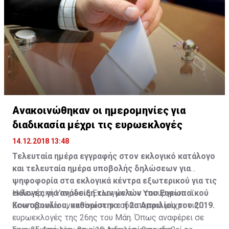
Ανακοινώθηκαν οι ημερομηνίες για
διαδικασία μέχρι τις ευρωεκλογές
14.12.2018 13:48
Τελευταία ημέρα εγγραφής στον εκλογικό κατάλογο
και τελευταία ημέρα υποβολής δηλώσεων για
ψηφοφορία στα εκλογικά κέντρα εξωτερικού για τις
εκλογές για ανάδειξη των μελών του Ευρωπαϊκού
Η Κεντρική Υπηρεσία Εκλογών του Υπουργείου
Κοινοβουλίου, καθορίστηκε η 2α Απριλίου του 2019.
Εσωτερικών ανακοίνωσε το οδοιπορικό μέχρι τις
ευρωεκλογές της 26ης του Μάη. Όπως αναφέρει σε