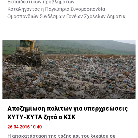
Εκπαιδευτικών προβλημάτων.
Καταλήγοντας η Παγκύπρια Συνομοσπονδία
Ομοσπονδιών Συνδέσμων Γονέων Σχολείων Δημοτικής
Εκπαίδευσης επιθυμεί να τονίσει ότι όλοι
εμπλεκόμενοι φορείς ( Υπουργείο Παιδείας – ΠΟΕΔ –
Οργανωμένοι Γονείς) έχοντας κοινούς στόχους και
επιδιώξεις οφείλουν να συζητούν και να επιλύουν τα
οποιαδήποτε προβλήματα προκύπτουν καθώς και την
υιοθέτηση νέων πολιτικών μέσα από ένα γόνιμο και
εξαντλητικό διάλογο.
Αποζημίωση πολιτών για υπερχρεώσεις
ΧΥΤΥ-ΧΥΤΑ ζητά ο ΚΣΚ
26.04.2016 10:40
Η αποκατάσταση της τάξης και του δικαίου σε