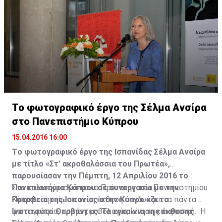
Tο φωτογραφικό έργο της Σέλμα Ανσίρα
στο Πανεπιστήμιο Κύπρου
15.04.2016 16:00
Tο φωτογραφικό έργο της Ισπανίδας Σέλμα Ανσίρα
με τίτλο «Στ’ ακροθαλάσσια του Πρωτέα»,
παρουσίασαν την Πέμπτη, 12 Απριλίου 2016 το
Πανεπιστήμιο Κύπρου σε συνεργασία με την
Στο καλωσόρισμά του ο Πρύτανης του Πανεπιστημίου
Πρεσβεία της Ισπανίας στην Κύπρο και το
Κύπρου σημείωσε ότι η έκθεση συνδυάζει τα πάντα:
Ινστιτούτο Θερβάντες. Τα εγκαίνια της έκθεσης
φωτογραφία, ποίηση, μυθολογία, κίνηση και φυσική. Η