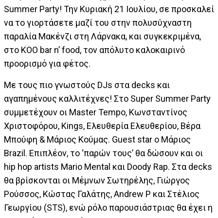
Summer Party! Την Κυριακή 21 Ιουλίου, σε προσκαλεί
να το γιορτάσετε μαζί του στην πολυσύχναστη
παραλία Μακένζι στη Λάρνακα, και συγκεκριμένα,
στο KOO bar n’ food, τον απόλυτο καλοκαιρινό
προορισμό για φέτος.
Mε τους πιο γνωστούς DJs στα decks και
αγαπημένους καλλιτέχνες! Στο Super Summer Party
συμμετέχουν οι Master Tempo, Κωνσταντίνος
Χριστοφόρου, Kings, Ελευθερία Ελευθερίου, Βέρα
Μπούφη & Μάριος Κούμας. Guest star ο Μάριος
Brazil. Επιπλέον, το ‘παρών τους’ θα δώσουν και οι
hip hop artists Mario Mental και Doody Rap. Στα decks
θα βρίσκονται οι Μέμνων Σωτηρέλης, Γιώργος
Ρούσσος, Κώστας Γαλάτης, Andrew P και Στέλιος
Γεωργίου (STS), ενώ ρόλο παρουσιάστριας θα έχει η