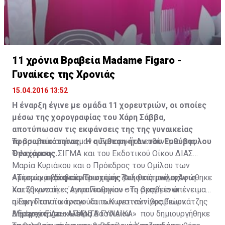
11 χρόνια Βραβεία Madame Figaro -
Γυναίκες της Χρονιάς
15.04.2016 13:52
Η έναρξη έγινε με ομάδα 11 χορευτριών, οι οποίες
μέσω της χορογραφίας του Χάρη Σάββα,
αποτύπωσαν τις εκφάνσεις της της γυναικείας
προσωπικότητας. Η σύνθεση ήταν του Ευθύβουλου
Το βραβείο απένειμαν η Εμπορική Διευθύντρια της
Θεοχάρους.
Τηλεόρασης ΣΙΓΜΑ και του Εκδοτικού Οίκου ΔΙΑΣ
Μαρία Κυριάκου και ο Πρόεδρος του Ομίλου των
Αμέσως μετά η πόρτα σκηνής του θεάτρου ανυψώθηκε
Αττικών εκδόσεων Θεοχάρης Φιλιππόπουλος
- Τιμητικό βραβείο Πρωτείον ζωής εις μνήμη Άντη
και 50 γυναίκες εμφανίσθηκαν στη σκηνή ενώ
Χατζηκωστή – ΄Αννα Γεωργίου - Το βραβείο απένειμαν
ακουγόταν το τραγούδι των φετινών βραβείων
η Έφη Παπαϊωάννου και ο Κωνσταντίνος Γιωρκάτζης
Madame Figaro «ΠΑΝΤΑ ΓΥΝΑΙΚΑ» που δημιουργήθηκε
Δήμαρχος Λευκωσίας
- Ερηνεύτρια – Αλέξια Βασιλείου