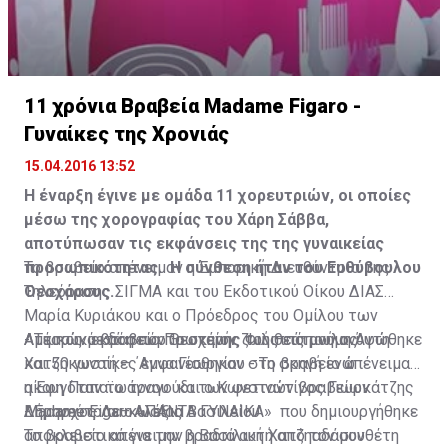
11 χρόνια Βραβεία Madame Figaro -
Γυναίκες της Χρονιάς
15.04.2016 13:52
Η έναρξη έγινε με ομάδα 11 χορευτριών, οι οποίες
μέσω της χορογραφίας του Χάρη Σάββα,
αποτύπωσαν τις εκφάνσεις της της γυναικείας
προσωπικότητας. Η σύνθεση ήταν του Ευθύβουλου
Το βραβείο απένειμαν η Εμπορική Διευθύντρια της
Θεοχάρους.
Τηλεόρασης ΣΙΓΜΑ και του Εκδοτικού Οίκου ΔΙΑΣ
Μαρία Κυριάκου και ο Πρόεδρος του Ομίλου των
Αμέσως μετά η πόρτα σκηνής του θεάτρου ανυψώθηκε
Αττικών εκδόσεων Θεοχάρης Φιλιππόπουλος
- Τιμητικό βραβείο Πρωτείον ζωής εις μνήμη Άντη
και 50 γυναίκες εμφανίσθηκαν στη σκηνή ενώ
Χατζηκωστή – ΄Αννα Γεωργίου - Το βραβείο απένειμαν
ακουγόταν το τραγούδι των φετινών βραβείων
η Έφη Παπαϊωάννου και ο Κωνσταντίνος Γιωρκάτζης
Madame Figaro «ΠΑΝΤΑ ΓΥΝΑΙΚΑ» που δημιουργήθηκε
Δήμαρχος Λευκωσίας
- Ερηνεύτρια – Αλέξια Βασιλείου
αποκλειστικά για την βραδιά αυτή από τον συνθέτη
Το βραβείο απένειμαν η Βασιλική Χατζηαδάμου