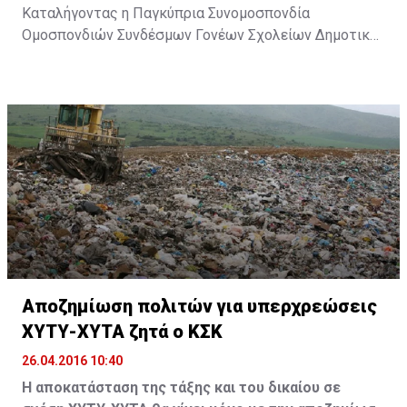
Καταλήγοντας η Παγκύπρια Συνομοσπονδία
Ομοσπονδιών Συνδέσμων Γονέων Σχολείων Δημοτικής
Εκπαίδευσης επιθυμεί να τονίσει ότι όλοι
εμπλεκόμενοι φορείς ( Υπουργείο Παιδείας – ΠΟΕΔ –
Οργανωμένοι Γονείς) έχοντας κοινούς στόχους και
επιδιώξεις οφείλουν να συζητούν και να επιλύουν τα
οποιαδήποτε προβλήματα προκύπτουν καθώς και την
υιοθέτηση νέων πολιτικών μέσα από ένα γόνιμο και
εξαντλητικό διάλογο.
Αποζημίωση πολιτών για υπερχρεώσεις
ΧΥΤΥ-ΧΥΤΑ ζητά ο ΚΣΚ
26.04.2016 10:40
Η αποκατάσταση της τάξης και του δικαίου σε