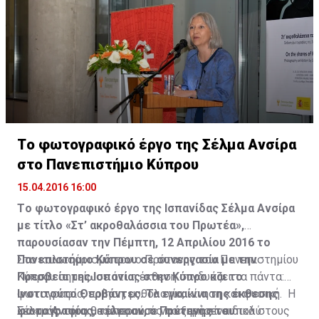
Tο φωτογραφικό έργο της Σέλμα Ανσίρα
στο Πανεπιστήμιο Κύπρου
15.04.2016 16:00
Tο φωτογραφικό έργο της Ισπανίδας Σέλμα Ανσίρα
με τίτλο «Στ’ ακροθαλάσσια του Πρωτέα»,
παρουσίασαν την Πέμπτη, 12 Απριλίου 2016 το
Πανεπιστήμιο Κύπρου σε συνεργασία με την
Στο καλωσόρισμά του ο Πρύτανης του Πανεπιστημίου
Πρεσβεία της Ισπανίας στην Κύπρο και το
Κύπρου σημείωσε ότι η έκθεση συνδυάζει τα πάντα:
Ινστιτούτο Θερβάντες. Τα εγκαίνια της έκθεσης
φωτογραφία, ποίηση, μυθολογία, κίνηση και φυσική. Η
φωτογραφίας, τέλεσαν, ο Πρύτανης του
Σέλμα Ανσίρα θα μπορούσε να εξηγήσει ειδικά στους
Για εμάς τους μεσογειακούς το νερό είναι πολύ