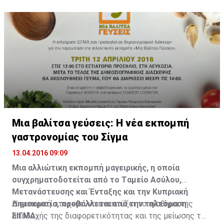
μαζί με τους ιδιοκτήτες τους, τους υπόλοιπους
ατενίσουν το μέλλον. Θέτοντας το απλά, ίχνη αφημένα
ποδηλάτες, προσθέτοντας έτσι από το παρελθόν και
από τα χνάρια (ή στη προκειμένη περίπτωση από τους
την ιστορία της ποδηλασίας από παλαιότερες εποχές.
ποδηλατικούς τροχούς, αποδεικνύοντας την
ολοκλήρωση του ταξιδιού).
Μια βαλίτσα γεύσεις: Η νέα εκπομπή
γαστρονομίας του Σίγμα
13.04.2016 09:09
Μια αλλιώτικη
εκπομπή
μαγειρικής, η οποία
συγχρηματοδοτείται από το Tαμείο Ασύλου,
Μετανάστευσης και Ένταξης και την Κυπριακή
Δημοκρατία, προβάλλεται από την τηλεόραση
Η εκπομπή στοχεύει να αναπτύξει το αίσθημα της
ΣΙΓΜΑ.
αποδοχής της διαφορετικότητας και της μείωσης των