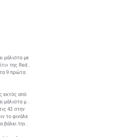
αι μάλιστα με
ίτι» της Red
στα 9 πρώτα
ς εκτός από
αι μάλιστα με
τις 42 στην
ιν το φινάλε
α βάλει την