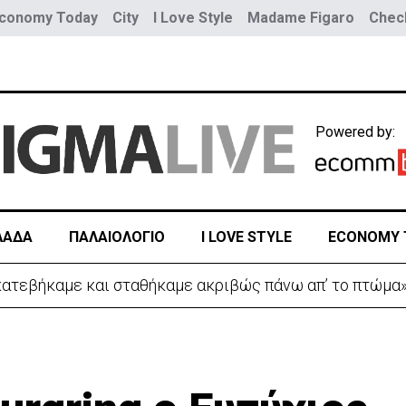
conomy Today
City
I Love Style
Madame Figaro
Check
Powered by:
ΛΑΔΑ
ΠΑΛΑΙΟΛΟΓΙΟ
I LOVE STYLE
ECONOMY 
ευταίο αντίο στον 17χρονο Μάριο-Γαβριήλ