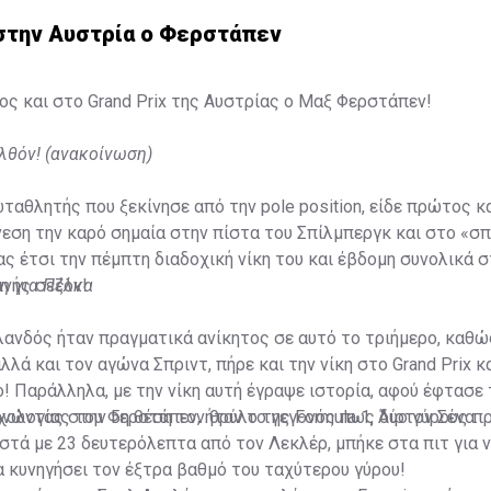
 στην Αυστρία ο Φερστάπεν
ς και στο Grand Prix της Αυστρίας ο Μαξ Φερστάπεν!
λθόν! (ανακοίνωση)
αθλητής που ξεκίνησε από την pole position, είδε πρώτος κ
εση την καρό σημαία στην πίστα του Σπίλμπεργκ και στο «σπ
τας έτσι την πέμπτη διαδοχική νίκη του και έβδομη συνολικά 
ινής σεζόν!
η για Πέλκα
ανδός ήταν πραγματικά ανίκητος σε αυτό το τριήμερο, καθώ
 αλλά και τον αγώνα Σπριντ, πήρε και την νίκη στο Grand Prix κ
! Παράλληλα, με την νίκη αυτή έγραψε ιστορία, αφού έφτασε 
ρνώντας στην 5η θέση τον θρύλο της Formula 1, Άιρτον Σένα.
χολογίας του Φερστάπεν, ήταν το γεγονός πως δύο γύρους πρ
στά με 23 δευτερόλεπτα από τον Λεκλέρ, μπήκε στα πιτ για ν
α κυνηγήσει τον έξτρα βαθμό του ταχύτερου γύρου!