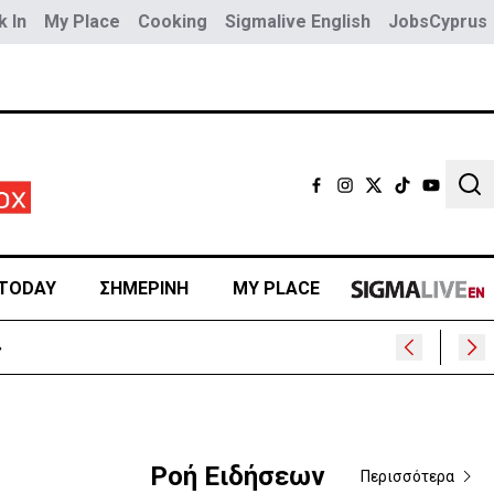
 In
My Place
Cooking
Sigmalive English
JobsCyprus
Sear
TODAY
ΣΗΜΕΡΙΝΗ
MY PLACE
Ροή Ειδήσεων
Περισσότερα