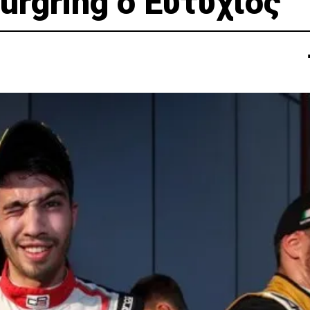
urgring o Ευτύχιος