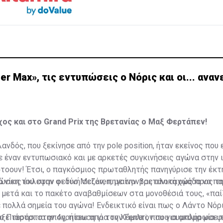
per Max», τις εντυπώσεις ο Νόρις και οι... αν
ος και στο Grand Prix της Βρετανίας ο Μαξ Φερτάπεν!
ανδός, που ξεκίνησε από την pole position, ήταν εκείνος που
ε έναν εντυπωσιακό και με αρκετές συγκινήσεις αγώνα στην 
τοουν! Έτσι, ο παγκόσμιος πρωταθλητής πανηγύρισε την έκτ
ά νίκη του στην φετινή σεζόν, πηγαίνοντας ολοταχώς προς τ
ώσεις έκλεψαν οι δύο McLaren, με την βρετανική ομάδα να πα
 μετά και το πακέτο αναβαθμίσεων στα μονοθέσιά τους, «πα
σε πολλά σημεία του αγώνα! Ενδεικτικό είναι πως ο Λάντο Νόρ
 ο Πιάστρι στην 4η, πίσω από τον Χάμιλτον που συμπλήρωσε 
ξε τεράστια απογοήτευση για την Ferrari, που για ακόμα μία 