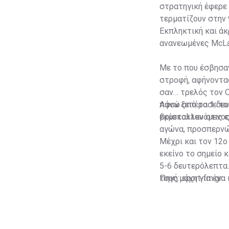
στρατηγική έφερε 
τερματίζουν στην 
Εκπληκτική και άκ
ανανεωμένες McLar
Με το που έσβησαν
στροφή, αφήνοντας
σαν… τρελός τον 
πάνω από το 1 δε
Αφού ξεπέρασε το 
βρίσκονταν στις ε
εκμεταλλευόμενος
αγώνα, προσπερνώ
Μέχρι και τον 12ο
εκείνο το σημείο 
5-6 δευτερόλεπτα. 
τους μάχη για ένα
Πηγή: sport-fm.gr