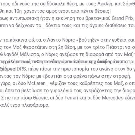
τους οδηγούς της σε δύσκολη θέση, με τους Λεκλέρ και Σάινθ
9η και 10η, χάνοντας αμφότεροι από πέντε θέσεις!
ρως εντυπωσιακή ήταν η εκκίνηση του βρετανικού Grand Prix, 
en να δείχνουν τα… δόντια τους και τις άγριες διαθέσεις το
 τα κόκκινα φώτα, ο Λάντο Νόρις «βούτηξε» στην ευθεία κα
 τον Μαξ Φερστάπεν στη 2η θέση, με τον τρίτο Πιάστρι να 
Ολλανδό! Μάλιστα, ο Νόρις ανέβασε τη διαφορά από τον Μαξ
υτερόλεπτο μέσα σε πανδαιμόνιο από τους χιλιάδες συμπατρ
αρχικό «σοκ», ο Φερστάπεν «ροκάνισε» την διαφορά και
ξέδρες!
 και το DRS, πήρε πίσω την πρωτοπορία του αγώνα στον 5ο 
ντας τον Νόρις με «βουτιά» στα φρένα πάνω στην στροφή.
 γύρο, οι δύο McLaren… γέμιζαν τους καθρέπτες του Μαξ, ο ο
και έπειτα βελτίωσε το γυρολόγιό του, ανεβάζοντας την διαφ
Στις πιο πίσω θέσεις, οι δύο Ferrari και οι δύο Mercedes έδιν
 καλύτερο πλασάρισμα.