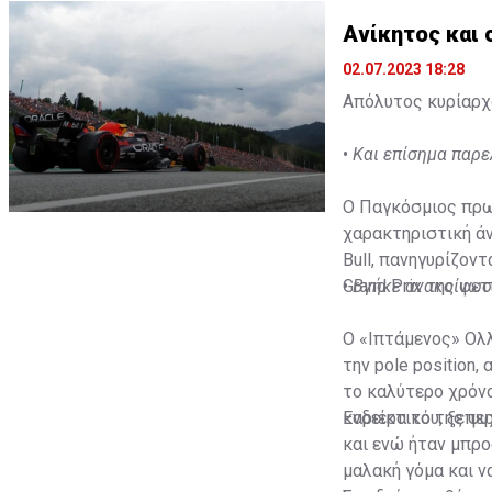
Ανίκητος και
02.07.2023 18:28
Απόλυτος κυρίαρχο
•
Και επίσημα παρε
Ο Παγκόσμιος πρωτ
χαρακτηριστική άν
Bull, πανηγυρίζον
Grand Prix της φετ
•
Βγήκε ανακοίνωσ
Ο «Ιπτάμενος» Ολλ
την pole position,
το καλύτερο χρόνο
καριέρα του, ξεπε
Ενδεικτικό της ψυ
και ενώ ήταν μπρο
μαλακή γόμα και ν