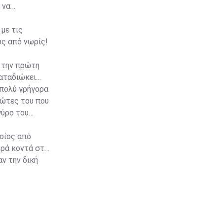
 να
με τις
υς από νωρίς!
ι την πρώτη
καταδιώκει
 πολύ γρήγορα
ιώτες του που
γύρο του
ποίος από
ορά κοντά στα
αν την δική