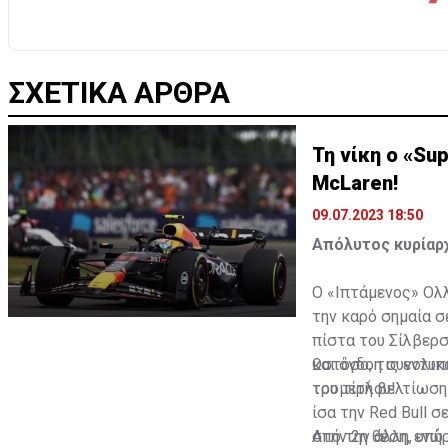
ΣΧΕΤΙΚΑ ΑΡΘΡΑ
Τη νίκη ο «Su
McLaren!
09.07.2023 18:50
Απόλυτος κυρίαρχ
Ο «Ιπτάμενος» Ολλ
την καρό σημαία σ
πίστα του Σίλβερσ
και όγδοη συνολικ
Ωστόσο, τις εντυπ
του τίτλου!
τρομερή βελτίωση
ίσα την Red Bull 
στην 2η θέση, ενώ
Από την άλλη, υπήρ