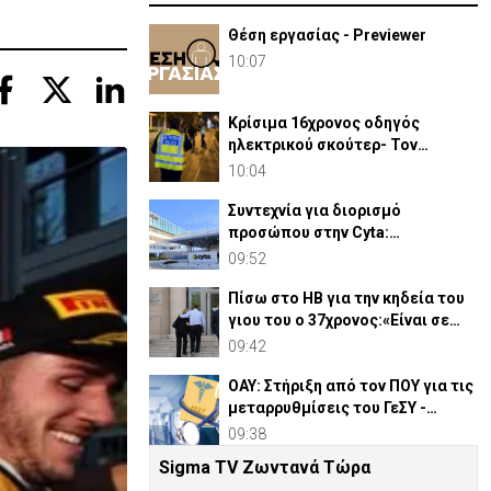
Θέση εργασίας - Previewer
10:07
Κρίσιμα 16χρονος οδηγός
ηλεκτρικού σκούτερ- Τον
παρέσυρε μεθυσμένος οδηγός
10:04
Συντεχνία για διορισμό
προσώπου στην Cyta:
«Περίπτωση σύγκρουσης
09:52
συμφερόντων»
Πίσω στο ΗΒ για την κηδεία του
γιου του ο 37χρονος:«Είναι σε
άσχημη κατάσταση»
09:42
ΟΑΥ: Στήριξη από τον ΠΟΥ για τις
μεταρρυθμίσεις του ΓεΣΥ -
Θετική η αποτίμηση
09:38
Sigma TV Ζωντανά Τώρα
«Αγία Τηλλυρία» 1964: Το