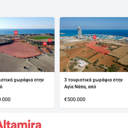
ιστικά χωράφια στην
3 τουριστικά χωράφια στην
νό
Αγία Νάπα, από
0.000
€500.000