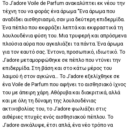
Το J'adore Voile de Parfum ανακαλύπτει εκ νέου την
τέχνη του να φοράς ένα άρωμα "Ένα άρωμα που
αναδίδει αισθησιασμό, σαν μια δεύτερη επιδερμίδα.
Ένα πέπλο που εκφράζει λεπτά και εκφραστικά τη
λουλουδένια φύση του. Μια τρυφερή και απρόσμενα
πλούσια αύρα που αγκαλιάζει τα πάντα. Ένα άρωμα
για τον εαυτό σας. Έντονο, προσωπικό, ιδιωτικό. Το
J'adore μεταμορφώθηκε σε πέπλο που ντύνει την
επιδερμίδα. Στη βάση και στο κάτω μέρος του
λαιμού ή στον αγκώνα… Το J'adore εξελίχθηκε σε
ένα Voile de Parfum που αφήνει το αισθησιακό ίχνος
του με άπειρη χάρη. Αθόρυβα και διακριτικά, αλλά
και με όλη τη δύναμη της λουλουδένιας
ακτινοβολίας του, το J'adore φωλιάζει στις
αιθέριες πτυχές ενός αισθησιακού πέπλου. Το
J'adore ανκάλυψε, έτσι απλά, ένα νέο τρόπο να