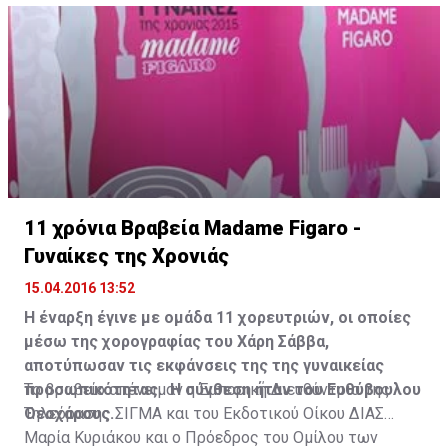
11 χρόνια Βραβεία Madame Figaro -
Γυναίκες της Χρονιάς
15.04.2016 13:52
Η έναρξη έγινε με ομάδα 11 χορευτριών, οι οποίες
μέσω της χορογραφίας του Χάρη Σάββα,
αποτύπωσαν τις εκφάνσεις της της γυναικείας
προσωπικότητας. Η σύνθεση ήταν του Ευθύβουλου
Το βραβείο απένειμαν η Εμπορική Διευθύντρια της
Θεοχάρους.
Τηλεόρασης ΣΙΓΜΑ και του Εκδοτικού Οίκου ΔΙΑΣ
Μαρία Κυριάκου και ο Πρόεδρος του Ομίλου των