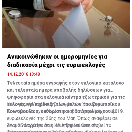
Ανακοινώθηκαν οι ημερομηνίες για
διαδικασία μέχρι τις ευρωεκλογές
14.12.2018 13:48
Τελευταία ημέρα εγγραφής στον εκλογικό κατάλογο
και τελευταία ημέρα υποβολής δηλώσεων για
ψηφοφορία στα εκλογικά κέντρα εξωτερικού για τις
εκλογές για ανάδειξη των μελών του Ευρωπαϊκού
Η Κεντρική Υπηρεσία Εκλογών του Υπουργείου
Κοινοβουλίου, καθορίστηκε η 2α Απριλίου του 2019.
Εσωτερικών ανακοίνωσε το οδοιπορικό μέχρι τις
ευρωεκλογές της 26ης του Μάη. Όπως αναφέρει σε
ανακοίνωσή της, στις 19 Απριλίου θα εκδοθεί το
Στις 25 Απριλίου θα γίνει η δημοσίευση της