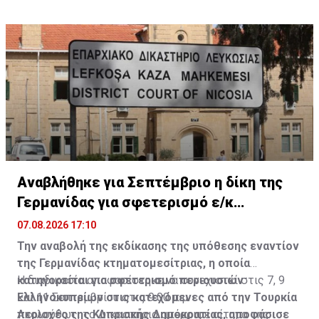
Εργατικό Συμβουλευτικό Σώμα.
Αναβλήθηκε για Σεπτέμβριο η δίκη της
Γερμανίδας για σφετερισμό ε/κ
περιουσιών
07.08.2026 17:10
Την αναβολή της εκδίκασης της υπόθεσης εναντίον
της Γερμανίδας κτηματομεσίτριας, η οποία
κατηγορείται για σφετερισμό περιουσιών
Η διαδικασία αποφασίστηκε να συνεχιστεί στις 7, 9
Ελληνοκυπρίων στις κατεχόμενες από την Τουρκία
και 11 Σεπτεμβρίου στις 9:00 π.μ.
περιοχές της Κυπριακής Δημοκρατίας, αποφάσισε
Ακολούθως, το Δικαστήριο απέρριψε αίτημα της