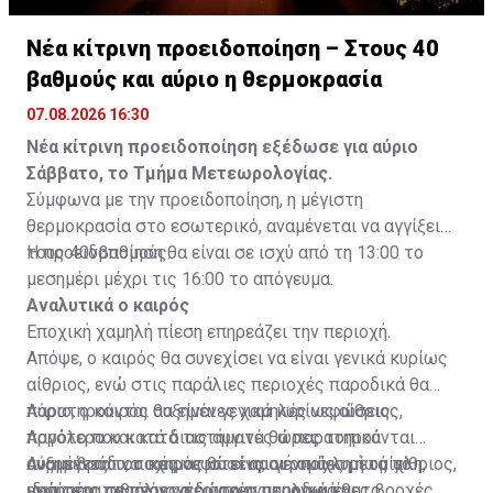
Νέα κίτρινη προειδοποίηση – Στους 40
βαθμούς και αύριο η θερμοκρασία
07.08.2026 16:30
Νέα κίτρινη προειδοποίηση εξέδωσε για αύριο
Σάββατο, το Τμήμα Μετεωρολογίας.
Σύμφωνα με την προειδοποίηση, η μέγιστη
θερμοκρασία στο εσωτερικό, αναμένεται να αγγίξει
τους 40νβαθμούς.
Η προειδοποίηση θα είναι σε ισχύ από τη 13:00 το
μεσημέρι μέχρι τις 16:00 το απόγευμα.
Αναλυτικά ο καιρός
Εποχική χαμηλή πίεση επηρεάζει την περιοχή.
Απόψε, ο καιρός θα συνεχίσει να είναι γενικά κυρίως
αίθριος, ενώ στις παράλιες περιοχές παροδικά θα
παρατηρούνται αυξημένες χαμηλές νεφώσεις.
Αύριο, ο καιρός θα είναι γενικά κυρίως αίθριος,
Αργότερα και κατά τις αυγινές ώρες τοπικά
παρόλο που κατά διαστήματα θα παρατηρούνται
αναμένεται να σχηματιστεί αραιή ομίχλη ή ομίχλη,
αυξημένες τοπικές νεφώσεις, οι οποίες μετά το
Αύριο βράδυ, ο καιρός θα είναι γενικά κυρίως αίθριος,
ιδιαίτερα σε περιοχές στα ανατολικά και το
μεσημέρι πιθανόν να δώσουν μεμονωμένες βροχές
ενώ στις παράλιες περιοχές παροδικά θα