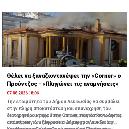
τους, οι μοτοσυκλετιστές έκαναν στάση και στον
Τύμβο Μακεδονίτισσας, πριν φτάσουν στο οδόφραγμα
Αγίου Δομετίου.
Θέλει να ξαναζωντανέψει την «Corner» o
Προύντζος - «Πληγώνει τις αναμνήσεις»
07.08.2026 18:06
Την ετοιμότητα του Δήμου Λευκωσίας να συμβάλει
στην πλήρη αποκατάσταση και επαναχρήση του
διατηρητέου κτιρίου της Corner, που καταστράφηκε
«Η καταστροφή της Corner από πυρκαγιά πληγώνει τις
από πυρκαγιά, εξέφρασε ο Δήμαρχος Λευκωσίας
αναμνήσεις των Λευκωσιατών και τραυματίζει την