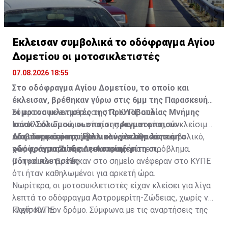
Έκλεισαν συμβολικά το οδόφραγμα Αγίου
Δομετίου οι μοτοσικλετιστές
07.08.2026 18:55
Στο οδόφραγμα Αγίου Δομετίου, το οποίο και
έκλεισαν, βρέθηκαν γύρω στις 6μμ της Παρασκευής
οι μοτοσυκλετιστές της Πρωτοβουλίας Μνήμης
Σύμφωνα με ενημέρωση στο ΚΥΠΕ από
Ισάακ-Σολωμού, οι οποίοι πραγματοποιούν
τον Κλάδο Επικοινωνίας της Αστυνομίας, το κλείσιμο
οδοιπορικό σε συμβολικούς σταθμούς και
του οδοφράγματος ήταν ολιγόλεπτο και συμβολικό,
Διαβάστε επίσης:
Έκλεισαν για λίγα λεπτά το
οδοφράγματα της Λευκωσίας.
χωρίς να παρουσιαστεί οποιοδήποτε πρόβλημα.
οδόφραγμα Ζώδειας-Αστρομερίτη οι
μοτοσικλετιστές
Οδηγοί που βρέθηκαν στο σημείο ανέφεραν στο ΚΥΠΕ
ότι ήταν καθηλωμένοι για αρκετή ώρα.
Νωρίτερα, οι μοτοσυκλετιστές είχαν κλείσει για λίγα
λεπτά το οδόφραγμα Αστρομερίτη-Ζώδειας, χωρίς να
κλείσουν τον δρόμο. Σύμφωνα με τις αναρτήσεις της
Πηγή: ΚΥΠΕ
Πρωτοβουλίας στα Μέσα Κοινωνικής Δικτύωσής