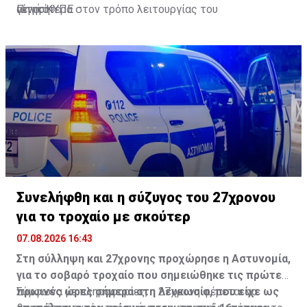
αίτηση».
γενικότερα στον τρόπο λειτουργίας του
Πηγή: ΚΥΠΕ
Γνωμοδοτικού.
Συνελήφθη και η σύζυγος του 27χρονου
για το τροχαίο με σκούτερ
07.08.2026 16:43
Στη σύλληψη και 27χρονης προχώρησε η Αστυνομία,
για το σοβαρό τροχαίο που σημειώθηκε τις πρώτες
πρωινές ώρες σήμερα στη Λευκωσία, που είχε ως
Σύμφωνα με πληροφορίες, η 27χρονη φέρεται να