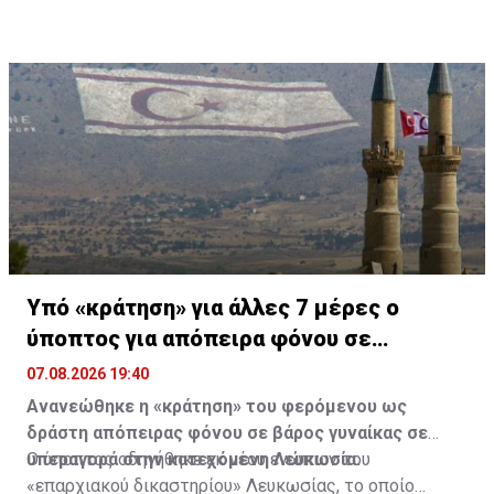
Υπό «κράτηση» για άλλες 7 μέρες ο
ύποπτος για απόπειρα φόνου σε
υπεραγορά
07.08.2026 19:40
Ανανεώθηκε η «κράτηση» του φερόμενου ως
δράστη απόπειρας φόνου σε βάρος γυναίκας σε
υπεραγορά στην κατεχόμενη Λευκωσία.
Ο ύποπτος οδηγήθηκε εκ νέου ενώπιον του
«επαρχιακού δικαστηρίου» Λευκωσίας, το οποίο