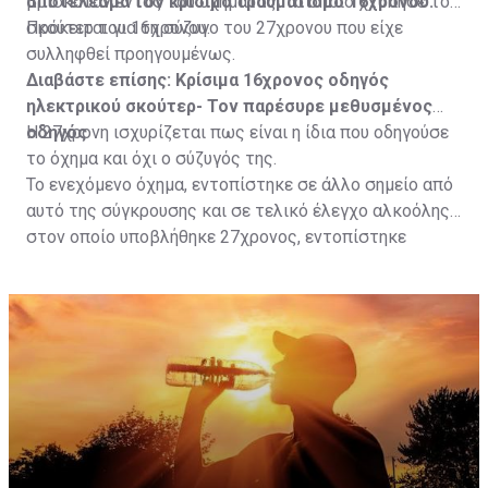
αποτέλεσμα τον κρίσιμο τραυματισμό 16χρονου.
βρισκόταν εντός του οχήματος, το οποίο χτύπησε το
σκούτερ του 16χρονου.
Πρόκειται για τη σύζυγο του 27χρονου που είχε
συλληφθεί προηγουμένως.
Διαβάστε επίσης:
Κρίσιμα 16χρονος οδηγός
ηλεκτρικού σκούτερ- Τον παρέσυρε μεθυσμένος
οδηγός
Η 27χρονη ισχυρίζεται πως είναι η ίδια που οδηγούσε
το όχημα και όχι ο σύζυγός της.
Το ενεχόμενο όχημα, εντοπίστηκε σε άλλο σημείο από
αυτό της σύγκρουσης και σε τελικό έλεγχο αλκοόλης
στον οποίο υποβλήθηκε 27χρονος, εντοπίστηκε
θετικός με τελικό αποτέλεσμα 73% αντί 22μg% που
είναι το ανώτατο από τον Νόμο όριο και συνελήφθη
για αυτόφωρο αδίκημα.