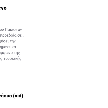
ένο
του Πακιστάν
 προεδρία σε
χύσει την
σημαντικά
σε
Σύμφωνο της
ης τουρκικής
άουα (vid)