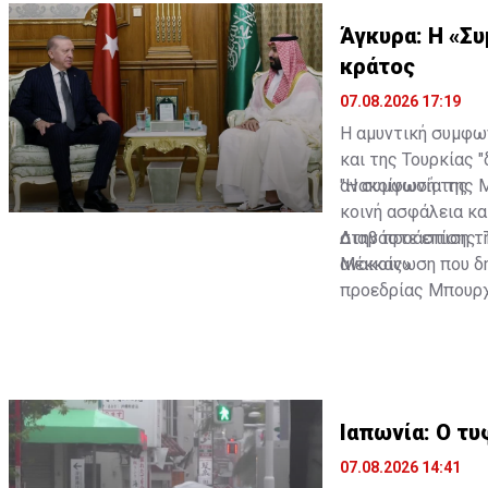
Άγκυρα: Η «Σ
κράτος
07.08.2026 17:19
Η αμυντική συμφω
και της Τουρκίας 
ανακοίνωσή της.
"Η συμφωνία της Μ
κοινή ασφάλεια κ
στην προάσπιση τη
Διαβάστε επίσης:
ανακοίνωση που δ
Μέκκας»
προεδρίας Μπουρχ
Ιαπωνία: Ο τυ
07.08.2026 14:41