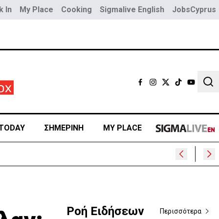
 In
My Place
Cooking
Sigmalive English
JobsCyprus
Sear
TODAY
ΣΗΜΕΡΙΝΗ
MY PLACE
Ροή Ειδήσεων
Περισσότερα