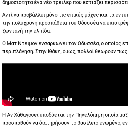
δημοσιότητα ένα νέο τρέιλερ που εστιάζει περισσότ
Αντί να προβάλλει μόνο τις επικές μάχες και τα εντυ
την πολύχρονη προσπάθεια του Οδυσσέα να επιστρέψε
ζωντανή την ελπίδα.
Ο Ματ Ντέιμον ενσαρκώνει τον Οδυσσέα, ο οποίος επι
περιπλάνηση. Στην Ιθάκη, όμως, πολλοί θεωρούν πως 
Η Αν Χάθαγουεϊ υποδύεται την Πηνελόπη, η οποία μαζί
προσπαθούν να διατηρήσουν το βασίλειο ενωμένο, εν