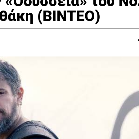
ν «Οδύσσεια» του Νό
Ιθάκη (BINTEO)