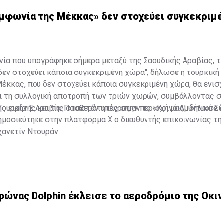
υμφωνία της Μέκκας» δεν στοχεύει συγκεκριμ
νία που υπογράφηκε σήμερα μεταξύ της Σαουδικής Αραβίας, 
"δεν στοχεύει κάποια συγκεκριμένη χώρα", δήλωσε η τουρκική
έκκας, που δεν στοχεύει κάποια συγκεκριμένη χώρα, θα ενισ
αι τη συλλογική αποτροπή των τριών χωρών, συμβάλλοντας 
ς ειρήνης και της σταθερότητας στην περιοχή μας", δήλωσε 
Τουρκία-Σ.Αραβία-Πακιστάν υπέγραψαν το «Κοινό Αμυντικό 
ημοσιεύτηκε στην πλατφόρμα Χ ο διευθυντής επικοινωνίας τ
ανετίν Ντουράν.
φώνας Dolphin έκλεισε το αεροδρόμιο της Οκιν