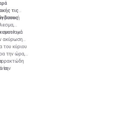
αρά
ακής τις
κίνδυνος
 η βασική
λεσμα,
ώ συνολικά
 κυματισμό
ην ακύρωση
α του κύριου
ρα την ώρα,
αταρρακτώδη
ι
ά την
νία.