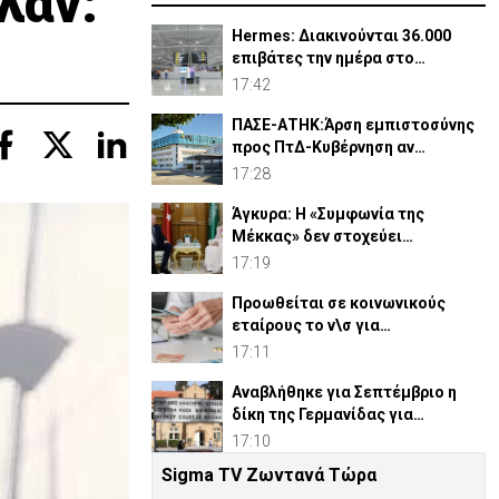
λαν:
Hermes: Διακινούνται 36.000
επιβάτες την ημέρα στο
αεροδρόμιο Λάρνακας
17:42
ΠΑΣΕ-ΑΤΗΚ:Άρση εμπιστοσύνης
προς ΠτΔ-Κυβέρνηση αν
αντικατασταθεί ο Οικονομίδης
17:28
Άγκυρα: Η «Συμφωνία της
Μέκκας» δεν στοχεύει
συγκεκριμένο κράτος
17:19
Προωθείται σε κοινωνικούς
εταίρους το ν\σ για
συνταξιοδοτικό
17:11
Αναβλήθηκε για Σεπτέμβριο η
δίκη της Γερμανίδας για
σφετερισμό ε/κ περιουσιών
17:10
Sigma TV Ζωντανά Τώρα
Αστυνομία: 119 επαναπατρισμοί