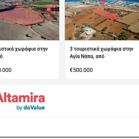
ιστικά χωράφια στην
3 τουριστικά χωράφια στην
νό
Αγία Νάπα, από
0.000
€500.000