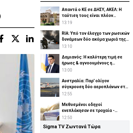
ό
Απαντά ο ΚΕ σε ΔΗΣΥ, ΑΚΕΛ: Η
ταύτιση τους είναι πλέον
καθημερινή διαπίστωση
13:19
RIA: Υπό τον έλεγχο των ρωσικών
δυνάμεων δύο ακόμα χωριά της
Αν. Ουκρανίας
13:10
Δαμιανός: Η καλύτερη τιμή σε
ήρωες & αγνοουμένους η
προσπάθεια για ελευθερία
13:00
Αυστραλία: Παρ' ολίγον
σύγκρουση δύο αεροπλάνων στο
αεροδρόμιο του Σίδνεϊ
12:55
Μεθυσμένοι οδηγοί
ενεπλάκησαν σε τροχαία -
43χρονη αρνήθηκε έλεγχο
12:50
αλκοτέστ
Sigma TV Ζωντανά Τώρα
Ιράν: Συνομιλίες με ΗΠΑ δεν θα