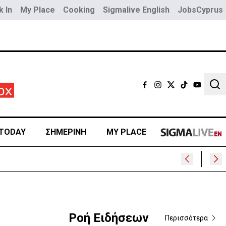
 In
My Place
Cooking
Sigmalive English
JobsCyprus
Sear
TODAY
ΣΗΜΕΡΙΝΗ
MY PLACE
;
Ροή Ειδήσεων
Περισσότερα