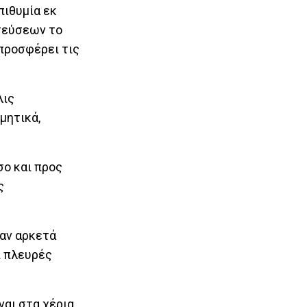
πιθυμία εκ
ατεύσεων το
προσφέρει τις
λις
μητικά,
σο και προς
ς
ταν αρκετά
ι πλευρές
ναι στα χέρια