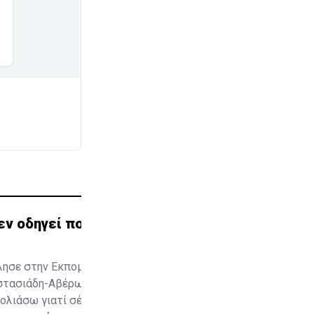
εν οδηγεί πουθενά(ΒΙΝΤΕΟ)
 μίλησε στην Εκπομπή Πρωτοσέλιδο ο πρώην
αστασιάδη-Αβέρωφ Νεοφύτου και τις επιπτώσεις
σχολιάσω γιατί σέβομαι και τον Αναστασιάδη και