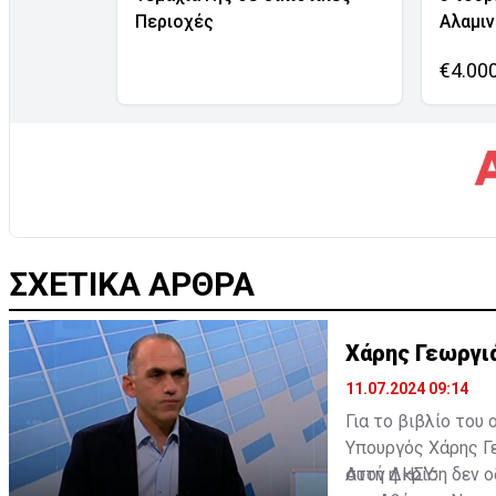
Περιοχές
Αλαμι
€4.00
ΣΧΕΤΙΚΑ ΑΡΘΡΑ
Χάρης Γεωργι
11.07.2024 09:14
Για το βιβλίο του
Υπουργός Χάρης Γ
στον ΔΗΣΥ.
Αυτή η κρίση δεν 