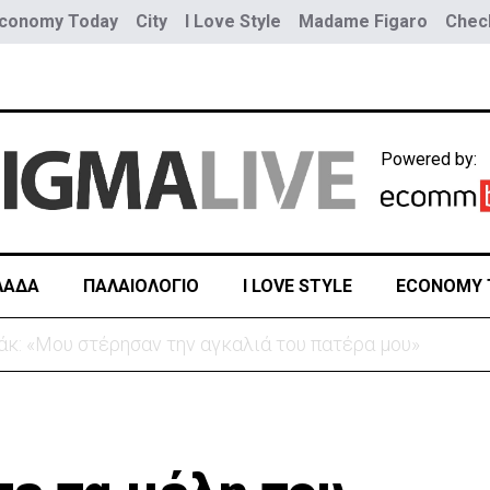
conomy Today
City
I Love Style
Madame Figaro
Check
Powered by:
ΛΑΔΑ
ΠΑΛΑΙΟΛΟΓΙΟ
I LOVE STYLE
ECONOMY 
Τουρκία προς Ουκρανία -Κίνηση με μήνυμα προς Μόσχα