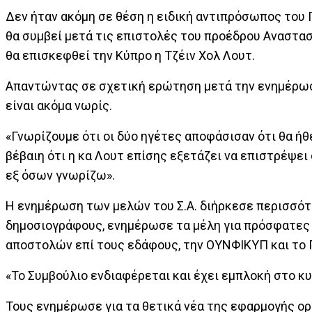
Δεν ήταν ακόμη σε θέση η ειδική αντιπρόσωπος του Γ
θα συμβεί μετά τις επιστολές του προέδρου Αναστασ
θα επισκεφθεί την Κύπρο η Τζέιν Χολ Λουτ.
Απαντώντας σε σχετική ερώτηση μετά την ενημέρωσ
είναι ακόμα νωρίς.
«Γνωρίζουμε ότι οι δύο ηγέτες αποφάσισαν ότι θα ήθ
βέβαιη ότι η κα Λουτ επίσης εξετάζει να επιστρέψει 
εξ όσων γνωρίζω».
Η ενημέρωση των μελών του Σ.Α. διήρκεσε περισσότε
δημοσιογράφους, ενημέρωσε τα μέλη για πρόσφατες 
αποστολών επί τους εδάφους, την ΟΥΝΦΙΚΥΠ και το 
«Το Συμβούλιο ενδιαφέρεται και έχει εμπλοκή στο κυ
Τους ενημέρωσε για τα θετικά νέα της εφαρμογής ο