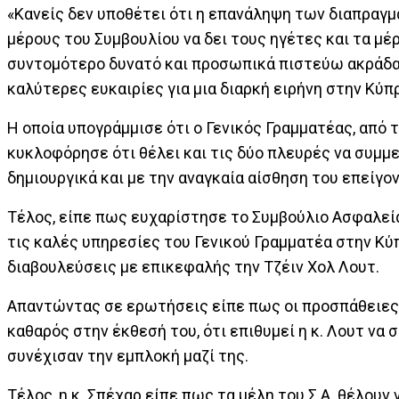
«Κανείς δεν υποθέτει ότι η επανάληψη των διαπραγμ
μέρους του Συμβουλίου να δει τους ηγέτες και τα μ
συντομότερο δυνατό και προσωπικά πιστεύω ακράδαν
καλύτερες ευκαιρίες για μια διαρκή ειρήνη στην Κύπ
Η οποία υπογράμμισε ότι ο Γενικός Γραμματέας, από
κυκλοφόρησε ότι θέλει και τις δύο πλευρές να συμμ
δημιουργικά και με την αναγκαία αίσθηση του επείγο
Τέλος, είπε πως ευχαρίστησε το Συμβούλιο Ασφαλεί
τις καλές υπηρεσίες του Γενικού Γραμματέα στην Κύ
διαβουλεύσεις με επικεφαλής την Τζέιν Χολ Λουτ.
Απαντώντας σε ερωτήσεις είπε πως οι προσπάθειες δ
καθαρός στην έκθεσή του, ότι επιθυμεί η κ. Λουτ να
συνέχισαν την εμπλοκή μαζί της.
Τέλος, η κ. Σπέχαρ είπε πως τα μέλη του Σ.Α. θέλουν 