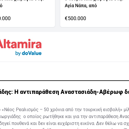
νό
Αγία Νάπα, από
0.000
€500.000
άδης: Η αντιπαράθεση Αναστασιάδη-Αβέρωφ δ
 ο «Νέος Ρεαλισμός – 50 χρόνια από την τουρκική εισβολή»
εωργιάδης ο οποίος ρωτήθηκε και για την αντιπαράθεση Αν
οδηγεί πουθενά και δεν είναι ευχάριστη εικόνα. Δεν θέλω να 