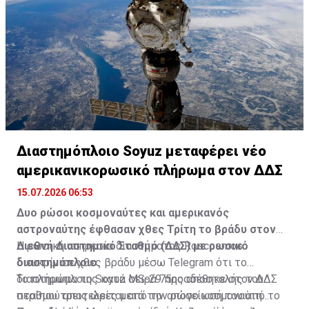
Διαστημόπλοιο Soyuz μεταφέρει νέο
Διαβάστε επίσης:
Αμερικανικορωσικό πλήρωμα
αμερικανικορωσικό πλήρωμα στον ΔΔΣ
κατέφθασε στον Διεθνή Διαστημικό Σταθμό
15.07.2026 06:53
Δυο ρώσοι κοσμοναύτες και αμερικανός
αστροναύτης έφθασαν χθες Τρίτη το βράδυ στον
Διεθνή Διαστημικό Σταθμό (ΔΔΣ) με ρωσικό
Η ρωσική υπηρεσία διαστήματος Roscosmos
διαστημόπλοιο.
διευκρίνισε χθες βράδυ μέσω Telegram ότι το
διαστημόπλοιο Soyuz MS-29 προσδέθηκε στον ΔΔΣ
Το πλήρωμα της κατά σειρά 75ης αποστολής του
περίπου τρεις ώρες μετά την απογείωσή του από το
σταθμού αποτελείται από τον ρώσο κοσμοναύτη