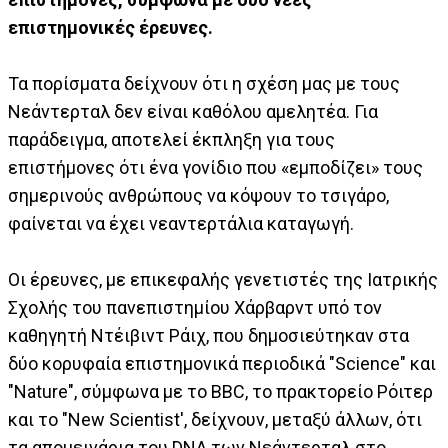
επιστημονικές έρευνες.
Τα πορίσματα δείχνουν ότι η σχέση μας με τους
Νεάντερταλ δεν είναι καθόλου αμελητέα. Για
παράδειγμα, αποτελεί έκπληξη για τους
επιστήμονες ότι ένα γονίδιο που «εμποδίζει» τους
σημερινούς ανθρώπους να κόψουν το τσιγάρο,
φαίνεται να έχει νεαντερτάλια καταγωγή.
Οι έρευνες, με επικεφαλής γενετιστές της Ιατρικής
Σχολής του πανεπιστημίου Χάρβαρντ υπό τον
καθηγητή Ντέιβιντ Ράιχ, που δημοσιεύτηκαν στα
δύο κορυφαία επιστημονικά περιοδικά "Science" και
"Nature", σύμφωνα με το BBC, το πρακτορείο Ρόιτερ
και το "New Scientist', δείχνουν, μεταξύ άλλων, ότι
τα απομεινάρια του DNA των Νεάντερταλ στο