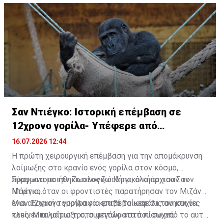
Σαν Ντιέγκο: Ιστορική επέμβαση σε
12χρονο γορίλα- Υπέφερε από
πονοκεφάλους
16.07.2026 12:44
Η πρώτη χειρουργική επέμβαση για την απομάκρυνση
λοίμωξης στο κρανίο ενός γορίλα στον κόσμο,
πραγματοποιήθηκε στον ζωολογικό κήπο του Σαν
Σύμφωνα με τον Ζωολογικό Κήπο, όλα άρχισαν τον
Ντιέγκο.
Μάρτιο, όταν οι φροντιστές παρατήρησαν τον Μιζάνι,
έναν 12χρονο γορίλα να κρατά το κεφάλι του και να
Μια αξονική τομογραφία επιβεβαίωσε τις ανησυχίες
κλείνει τα μάτια του, συμπτώματα που συχνά
τους: Μια λοίμωξη στο μεγάλο οστό πίσω από το αυτί