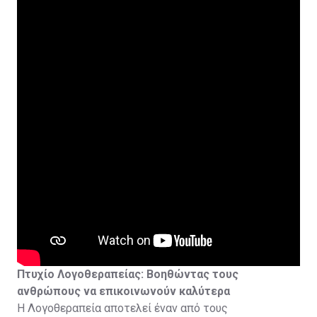
και Ελλάδα.
Οι φοιτητές αποκτούν εκτεταμένη κλινική εμπειρία
μέσω συνεργασιών με νοσοκομεία, κέντρα
αποκατάστασης και αθλητικούς οργανισμούς.
Με την ολοκλήρωση των σπουδών εξασφαλίζεται η
δυνατότητα εγγραφής στο Μητρώο Φυσιοθεραπευτών
και άσκησης του επαγγέλματος.
Πτυχίο Λογοθεραπείας: Βοηθώντας τους
ανθρώπους να επικοινωνούν καλύτερα
Η Λογοθεραπεία αποτελεί έναν από τους