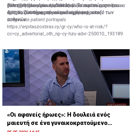
μέλος της οικογένειας που εργάζεται είτε στην έρευνα
21% (n=21) συμφωνούν ότι κινδυνεύουν να εμφανίσουν
ζωστήρα όλοι όσοι κινδυνεύουν. Τα συμπτώματα του
Date of Preparation: April 2026
αγοράς είτε στη φαρμακευτική βιομηχανία.
έρπητα ζωστήρα τον επόμενο χρόνο.1
έρπητα ζωστήρα μπορεί να διαφέρουν μεταξύ των
©2026 GSK Group of companies or its licensor
ασθενών.
Images
are
patient
portrayals
https://erpitaszostiras.cy/gr-cy/who-is-at-risk/?
cc=cy_advertorial_oth_np-cy-hzu-advr-250010_193189
«Οι αφανείς ήρωες»: Η δουλειά ενός
μαιευτή σε ένα γυναικοκρατούμενο
επάγγελμα