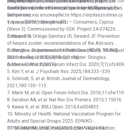
μακροπρόθεσμες επιπτώσεις είναι ένας λόγος για τον
ανθρώπους να κατανοήσουν καλύτερα τον έρπητα
Μην υποτιμάτε τον έρπητα ζωστήρα και μην
οποίο δεν πρέπει να υποτιμάται ο έρπης ζωστήρας.
ζωστήρα και τον αντίκτυπό του στην καθημερινή ζωή.
υποθέτετε ότι δεν θα σας επηρεάσει. Μιλήστε με το
γιατρό σας και επισκεφθείτε
References:
https://erpitaszostiras.cy
για να μάθετε περισσότερα.
1. Ipsos (2026). Shingles ATU – Consumers, Cyprus
(Wave 3). Commissioned by GSK. Project 24‑074226.
Data on File.
2. Harpaz R, Ortega-Sanchez IR, Seward JF. Prevention
of herpes zoster: recommendations of the Advisory
Committee on Immunization Practices (ACIP). MMWR
3. Shingles. Department of Health Green Book. 12 August
Recomm Rep. 2008;57(RR-5):1–30.
2025. Available at:
Green book chapter: Shingles
(accessed March 2026).
4. Marra F, et al. Open Forum Infect Dis. 2020;7(1):ofz409.
5. Kim Y, et al. J Psychiatr Res. 2025;184:333–339.
6. Schmidt, S, et al. British Journal of Dermatology,
2021;185:130–113.
7. Marin M, et al. Open Forum Infect Dis. 2016;11:ofw119.
8. Gershon AA, et al. Nat Rev Dis Primers. 2015;1:15016.
9. Kawai K, et al. BMJ Open. 2014;4:e004833.
10. Ministry of Health. National Vaccination Program for
Adults and Special Groups 2025.
ΕΘΝΙΚΟ-
ΠΡΟΓΡΑΜΜΑ-ΕΜΒΟΛΙΑΣΜΩΝ-ΕΝΗΛΙΚΩΝ-ΚΑΙ-
11. Mueller NH, et al. Varicella Zoster Virus Infection: