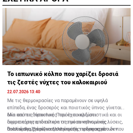
Το ιαπωνικό κόλπο που χαρίζει δροσιά
τις ζεστές νύχτες του καλοκαιριού
22.07.2026 13:40
Με τις θερμοκρασίες να παραμένουν σε υψηλά
επίπεδα, ένας δροσερός και ποιοτικός ύπνος γίνεται
όλο και πιο δύσκολος. Παρότι τα κλιματιστικά και οι
Μία από τις πρακτικές που έχει κερδίσει
ανεμιστήρες αποτελούν τις πιο συνηθισμένες λύσεις,
δημοτικότητα, ιδιαίτερα στα μέσα κοινωνικής
πολλοί αναζητούν εναλλακτικούς τρόπους που δεν
δικτύωσης, βασίζεται στην ψύξη των υφασμάτων που
Όταν έρθει η ώρα να ξαπλώσετε, τα δροσερά