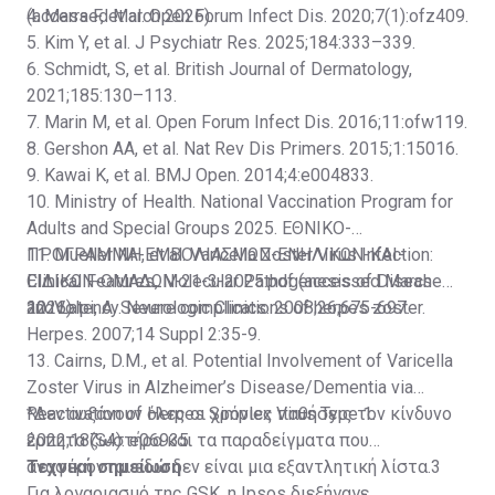
(accessed March 2026).
4. Marra F, et al. Open Forum Infect Dis. 2020;7(1):ofz409.
5. Kim Y, et al. J Psychiatr Res. 2025;184:333–339.
6. Schmidt, S, et al. British Journal of Dermatology,
2021;185:130–113.
7. Marin M, et al. Open Forum Infect Dis. 2016;11:ofw119.
8. Gershon AA, et al. Nat Rev Dis Primers. 2015;1:15016.
9. Kawai K, et al. BMJ Open. 2014;4:e004833.
10. Ministry of Health. National Vaccination Program for
Adults and Special Groups 2025.
ΕΘΝΙΚΟ-
ΠΡΟΓΡΑΜΜΑ-ΕΜΒΟΛΙΑΣΜΩΝ-ΕΝΗΛΙΚΩΝ-ΚΑΙ-
11. Mueller NH, et al. Varicella Zoster Virus Infection:
ΕΙΔΙΚΩΝ-ΟΜΑΔΩΝ-21-3-2025.pdf
Clinical Features, Molecular Pathogenesis of Disease
(accessed March
2026).
and Latency. Neurologic Clinics. 2008;26;675-697.
12. Volpi, A. Severe complications of herpes zoster.
Herpes. 2007;14 Suppl 2:35-9.
13. Cairns, D.M., et al. Potential Involvement of Varicella
Zoster Virus in Alzheimer’s Disease/Dementia via
Reactivation of Herpes Simplex Virus Type 1.
*Δεν αυξάνουν όλες οι χρόνιες παθήσεις τον κίνδυνο
2022;18(S4): e06935.
έρπητα ζωστήρα και τα παραδείγματα που
αναφέρονται εδώ δεν είναι μια εξαντλητική λίστα.3
Τεχνική σημείωση
Για λογαριασμό της GSK, η Ipsos διεξήγαγε