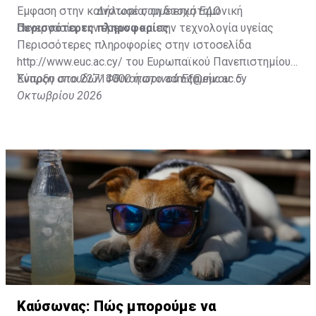
Έμφαση στην καινοτομία, τη διεπιστημονική
Δήλωσε συμμετοχή
ΕΔΩ
συνεργασία, την έρευνα και την τεχνολογία υγείας
Περισσότερες πληροφορίες
Περισσότερες πληροφορίες στην ιστοσελίδα
http://www.euc.ac.cy/
του Ευρωπαϊκού Πανεπιστημίου
Κύπρου στο 22713000 ή στο
Έναρξη σπουδών Φθινοπωρινού Εξαμήνου: 5
admit@euc.ac.cy
Οκτωβρίου 2026
Καύσωνας: Πώς μπορούμε να