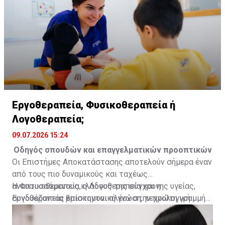
υγείας.
Εργοθεραπεία, Φυσικοθεραπεία ή
Λογοθεραπεία;
09.07.2026 15:24
Οδηγός σπουδών και επαγγελματικών προοπτικών
Οι Επιστήμες Αποκατάστασης αποτελούν σήμερα έναν
από τους πιο δυναμικούς και ταχέως
αναπτυσσόμενους κλάδους της σύγχρονης υγείας,
Η Φυσικοθεραπεία, η Λογοθεραπεία και η
συνδυάζοντας επιστημονική γνώση, τεχνολογική
Εργοθεραπεία βρίσκονται πλέον στην πρώτη γραμμή
καινοτομία και ουσιαστική προσφορά στον άνθρωπο.
της πρόληψης, της θεραπευτικής παρέμβασης και της
Η αυξανόμενη ανάγκη για βελτίωση της ποιότητας
αποκατάστασης, βοηθώντας ανθρώπους κάθε ηλικίας