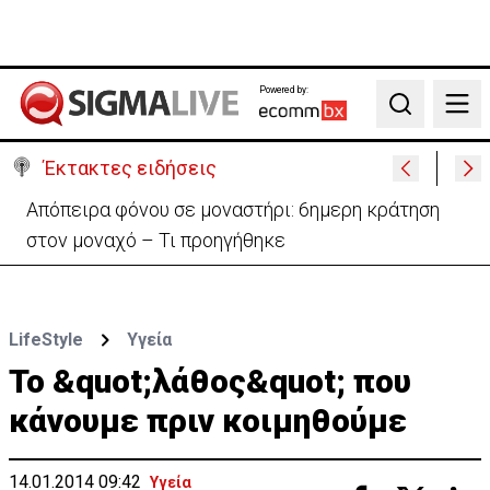
Powered by:
Search
Έκτακτες ειδήσεις
Απόπειρα φόνου σε μοναστήρι: 6ημερη κράτηση
στον μοναχό – Τι προηγήθηκε
LifeStyle
Υγεία
Το &quot;λάθος&quot; που
κάνουμε πριν κοιμηθούμε
14.01.2014 09:42
Υγεία