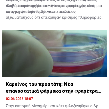
πλήρη διαφάνεια για τα γεγονότα που οδήγησαν σε
αλήθεια και λογοδοσία», ανέφερε χαρακτηριστικά,
Διαβάστε επίσης:
Unicef: Η κατάπαυση πυρός είναι μια
αυτήν.
κατηγορώντας τον Φάουτσι και άλλους
«φονική ψευδαίσθηση» για τα παιδιά
αξιωματούχους ότι απέκρυψαν κρίσιμες πληροφορίες,
χειραγώγησαν αξιολογήσεις πληροφοριών και
φίμωσαν διαφορετικές απόψεις προκειμένου να
προστατεύσουν τις δικές τους αποφάσεις και
ευθύνες.
Καρκίνος του προστάτη: Νέα
επαναστατικά φάρμακα στην «φαρέτρα»
των γιατρών
02.06.2026 18:07
Στην εκπομπή Μεσημέρι και κάτι φιλοξενήθηκε ο Δρ.