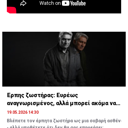
Έρπης ζωστήρας: Ευρέως
αναγνωρισμένος, αλλά μπορεί ακόμα να
υποτιμάται
19.05.2026 14:30
Βλέπετε
τον
έρπητα
ζωστήρα
ως
μια
σοβαρή
ασθένεια
- αλλά
υποθέτετε
ότι
δεν
θα σας επηρεάσει;