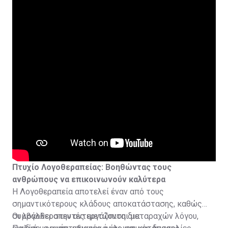
αποκατάστασης και αθλητικούς οργανισμούς.
Με την ολοκλήρωση των σπουδών εξασφαλίζεται η
δυνατότητα εγγραφής στο Μητρώο Φυσιοθεραπευτών
και άσκησης του επαγγέλματος.
Πτυχίο Λογοθεραπείας: Βοηθώντας τους
ανθρώπους να επικοινωνούν καλύτερα
Η Λογοθεραπεία αποτελεί έναν από τους
σημαντικότερους κλάδους αποκατάστασης, καθώς
συμβάλλει στην αντιμετώπιση διαταραχών λόγου,
Οι λογοθεραπευτές εργάζονται με: