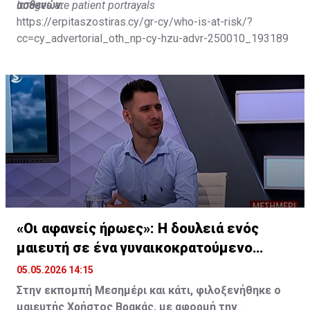
ασθενών.
Images
are
patient
portrayals
https://erpitaszostiras.cy/gr-cy/who-is-at-risk/?
cc=cy_advertorial_oth_np-cy-hzu-advr-250010_193189
«Οι αφανείς ήρωες»: Η δουλειά ενός
μαιευτή σε ένα γυναικοκρατούμενο
επάγγελμα
05.05.2026 14:15
Στην εκπομπή Μεσημέρι και κάτι, φιλοξενήθηκε ο
μαιευτής Χρήστος Βρακάς, με αφορμή την