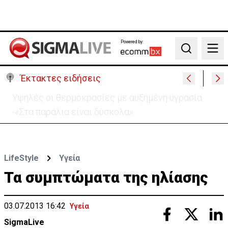
Powered by:
Search
Έκτακτες ειδήσεις
«Βολές» ΠτΔ σε ΔΗΣΥ και ΑΚΕΛ: «Το πάρτι έχει
τελειώσει με τους διορισμούς»
LifeStyle
Υγεία
Τα συμπτώματα της ηλίασης
03.07.2013 16:42
Υγεία
SigmaLive