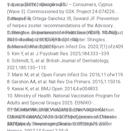
για να μάθετε περισσότερα.
1. Ipsos (2026). Shingles ATU – Consumers, Cyprus
(Wave 3). Commissioned by GSK. Project 24‑074226.
Data on File.
2. Harpaz R, Ortega-Sanchez IR, Seward JF. Prevention
of herpes zoster: recommendations of the Advisory
Committee on Immunization Practices (ACIP). MMWR
3. Shingles. Department of Health Green Book. 12 August
Recomm Rep. 2008;57(RR-5):1–30.
2025. Available at:
Green book chapter: Shingles
(accessed March 2026).
4. Marra F, et al. Open Forum Infect Dis. 2020;7(1):ofz409.
5. Kim Y, et al. J Psychiatr Res. 2025;184:333–339.
6. Schmidt, S, et al. British Journal of Dermatology,
2021;185:130–113.
7. Marin M, et al. Open Forum Infect Dis. 2016;11:ofw119.
8. Gershon AA, et al. Nat Rev Dis Primers. 2015;1:15016.
9. Kawai K, et al. BMJ Open. 2014;4:e004833.
10. Ministry of Health. National Vaccination Program for
Adults and Special Groups 2025.
ΕΘΝΙΚΟ-
ΠΡΟΓΡΑΜΜΑ-ΕΜΒΟΛΙΑΣΜΩΝ-ΕΝΗΛΙΚΩΝ-ΚΑΙ-
11. Mueller NH, et al. Varicella Zoster Virus Infection:
ΕΙΔΙΚΩΝ-ΟΜΑΔΩΝ-21-3-2025.pdf
Clinical Features, Molecular Pathogenesis of Disease
(accessed March
2026).
and Latency. Neurologic Clinics. 2008;26;675-697.
12. Volpi, A. Severe complications of herpes zoster.
Herpes. 2007;14 Suppl 2:35-9.