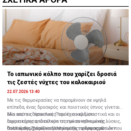
Το ιαπωνικό κόλπο που χαρίζει δροσιά
τις ζεστές νύχτες του καλοκαιριού
22.07.2026 13:40
Με τις θερμοκρασίες να παραμένουν σε υψηλά
επίπεδα, ένας δροσερός και ποιοτικός ύπνος γίνεται
όλο και πιο δύσκολος. Παρότι τα κλιματιστικά και οι
Μία από τις πρακτικές που έχει κερδίσει
ανεμιστήρες αποτελούν τις πιο συνηθισμένες λύσεις,
δημοτικότητα, ιδιαίτερα στα μέσα κοινωνικής
πολλοί αναζητούν εναλλακτικούς τρόπους που δεν
δικτύωσης, βασίζεται στην ψύξη των υφασμάτων που
Όταν έρθει η ώρα να ξαπλώσετε, τα δροσερά