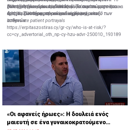
μέλος της οικογένειας που εργάζεται είτε στην έρευνα
21% (n=21) συμφωνούν ότι κινδυνεύουν να εμφανίσουν
ζωστήρα όλοι όσοι κινδυνεύουν. Τα συμπτώματα του
Date of Preparation: April 2026
αγοράς είτε στη φαρμακευτική βιομηχανία.
έρπητα ζωστήρα τον επόμενο χρόνο.1
έρπητα ζωστήρα μπορεί να διαφέρουν μεταξύ των
©2026 GSK Group of companies or its licensor
ασθενών.
Images
are
patient
portrayals
https://erpitaszostiras.cy/gr-cy/who-is-at-risk/?
cc=cy_advertorial_oth_np-cy-hzu-advr-250010_193189
«Οι αφανείς ήρωες»: Η δουλειά ενός
μαιευτή σε ένα γυναικοκρατούμενο