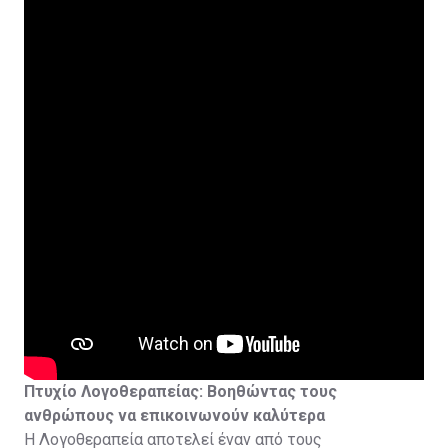
και Ελλάδα.
Οι φοιτητές αποκτούν εκτεταμένη κλινική εμπειρία
μέσω συνεργασιών με νοσοκομεία, κέντρα
αποκατάστασης και αθλητικούς οργανισμούς.
Με την ολοκλήρωση των σπουδών εξασφαλίζεται η
δυνατότητα εγγραφής στο Μητρώο Φυσιοθεραπευτών
και άσκησης του επαγγέλματος.
Πτυχίο Λογοθεραπείας: Βοηθώντας τους
ανθρώπους να επικοινωνούν καλύτερα
Η Λογοθεραπεία αποτελεί έναν από τους