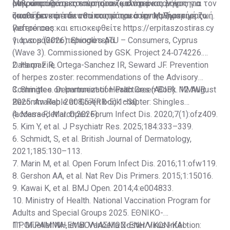
μακροπρόθεσμες επιπτώσεις είναι ένας λόγος για τον
ανθρώπους να κατανοήσουν καλύτερα τον έρπητα
Μην υποτιμάτε τον έρπητα ζωστήρα και μην
οποίο δεν πρέπει να υποτιμάται ο έρπης ζωστήρας.
ζωστήρα και τον αντίκτυπό του στην καθημερινή ζωή.
υποθέτετε ότι δεν θα σας επηρεάσει. Μιλήστε με το
γιατρό σας και επισκεφθείτε
References:
https://erpitaszostiras.cy
για να μάθετε περισσότερα.
1. Ipsos (2026). Shingles ATU – Consumers, Cyprus
(Wave 3). Commissioned by GSK. Project 24‑074226.
Data on File.
2. Harpaz R, Ortega-Sanchez IR, Seward JF. Prevention
of herpes zoster: recommendations of the Advisory
Committee on Immunization Practices (ACIP). MMWR
3. Shingles. Department of Health Green Book. 12 August
Recomm Rep. 2008;57(RR-5):1–30.
2025. Available at:
Green book chapter: Shingles
(accessed March 2026).
4. Marra F, et al. Open Forum Infect Dis. 2020;7(1):ofz409.
5. Kim Y, et al. J Psychiatr Res. 2025;184:333–339.
6. Schmidt, S, et al. British Journal of Dermatology,
2021;185:130–113.
7. Marin M, et al. Open Forum Infect Dis. 2016;11:ofw119.
8. Gershon AA, et al. Nat Rev Dis Primers. 2015;1:15016.
9. Kawai K, et al. BMJ Open. 2014;4:e004833.
10. Ministry of Health. National Vaccination Program for
Adults and Special Groups 2025.
ΕΘΝΙΚΟ-
ΠΡΟΓΡΑΜΜΑ-ΕΜΒΟΛΙΑΣΜΩΝ-ΕΝΗΛΙΚΩΝ-ΚΑΙ-
11. Mueller NH, et al. Varicella Zoster Virus Infection: