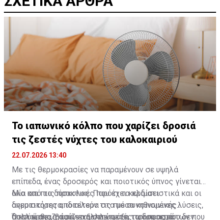
ΣΧΕΤΙΚΑ ΑΡΘΡΑ
Το ιαπωνικό κόλπο που χαρίζει δροσιά
τις ζεστές νύχτες του καλοκαιριού
22.07.2026 13:40
Με τις θερμοκρασίες να παραμένουν σε υψηλά
επίπεδα, ένας δροσερός και ποιοτικός ύπνος γίνεται
όλο και πιο δύσκολος. Παρότι τα κλιματιστικά και οι
Μία από τις πρακτικές που έχει κερδίσει
ανεμιστήρες αποτελούν τις πιο συνηθισμένες λύσεις,
δημοτικότητα, ιδιαίτερα στα μέσα κοινωνικής
πολλοί αναζητούν εναλλακτικούς τρόπους που δεν
δικτύωσης, βασίζεται στην ψύξη των υφασμάτων που
Όταν έρθει η ώρα να ξαπλώσετε, τα δροσερά