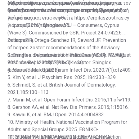
μακροπρόθεσμες επιπτώσεις είναι ένας λόγος για τον
ανθρώπους να κατανοήσουν καλύτερα τον έρπητα
Μην υποτιμάτε τον έρπητα ζωστήρα και μην
οποίο δεν πρέπει να υποτιμάται ο έρπης ζωστήρας.
ζωστήρα και τον αντίκτυπό του στην καθημερινή ζωή.
υποθέτετε ότι δεν θα σας επηρεάσει. Μιλήστε με το
γιατρό σας και επισκεφθείτε
References:
https://erpitaszostiras.cy
για να μάθετε περισσότερα.
1. Ipsos (2026). Shingles ATU – Consumers, Cyprus
(Wave 3). Commissioned by GSK. Project 24‑074226.
Data on File.
2. Harpaz R, Ortega-Sanchez IR, Seward JF. Prevention
of herpes zoster: recommendations of the Advisory
Committee on Immunization Practices (ACIP). MMWR
3. Shingles. Department of Health Green Book. 12 August
Recomm Rep. 2008;57(RR-5):1–30.
2025. Available at:
Green book chapter: Shingles
(accessed March 2026).
4. Marra F, et al. Open Forum Infect Dis. 2020;7(1):ofz409.
5. Kim Y, et al. J Psychiatr Res. 2025;184:333–339.
6. Schmidt, S, et al. British Journal of Dermatology,
2021;185:130–113.
7. Marin M, et al. Open Forum Infect Dis. 2016;11:ofw119.
8. Gershon AA, et al. Nat Rev Dis Primers. 2015;1:15016.
9. Kawai K, et al. BMJ Open. 2014;4:e004833.
10. Ministry of Health. National Vaccination Program for
Adults and Special Groups 2025.
ΕΘΝΙΚΟ-
ΠΡΟΓΡΑΜΜΑ-ΕΜΒΟΛΙΑΣΜΩΝ-ΕΝΗΛΙΚΩΝ-ΚΑΙ-
11. Mueller NH, et al. Varicella Zoster Virus Infection: