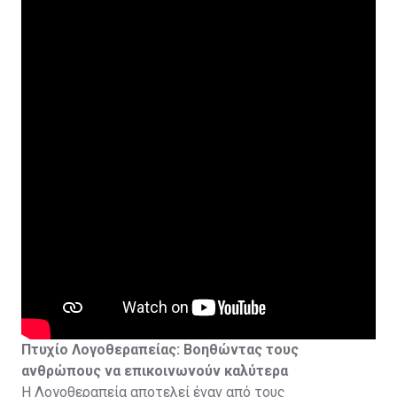
και Ελλάδα.
Οι φοιτητές αποκτούν εκτεταμένη κλινική εμπειρία
μέσω συνεργασιών με νοσοκομεία, κέντρα
αποκατάστασης και αθλητικούς οργανισμούς.
Με την ολοκλήρωση των σπουδών εξασφαλίζεται η
δυνατότητα εγγραφής στο Μητρώο Φυσιοθεραπευτών
και άσκησης του επαγγέλματος.
Πτυχίο Λογοθεραπείας: Βοηθώντας τους
ανθρώπους να επικοινωνούν καλύτερα
Η Λογοθεραπεία αποτελεί έναν από τους