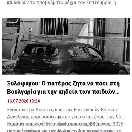
χώρο.
επιλυθούν τα προβλήματα μέχρι τον Σεπτέμβριο, η
Επιτροπή Παιδείας θα επαναφέρει το θέμα.
Διαβάστε επίσης:
Η Απάντηση ΥΠΑΝ σε Ελεγκτική για
ασφάλεια σχολείων
Ξυλοφάγου: Ο πατέρας ζητά να πάει στη
Βουλγαρία για την κηδεία των παιδιών
του
16.07.2026 13:24
Ενώπιον του Δικαστηρίου των Βρετανικών Βάσεων
Δεκέλειας παρουσιάστηκε εκ νέου ο πατέρας των δύο
παιδιών που έχασαν τη ζωή τους στις 28 Ιουνίου 2026
Κατά τη σημερινή διαδικασία, ο κατηγορούμενος
στο Ξυλοφάγου, με τον Ανώτατο Δικαστή να δίνει
παρουσιάστηκε με τον νέο συνήγορο υπεράσπισης του