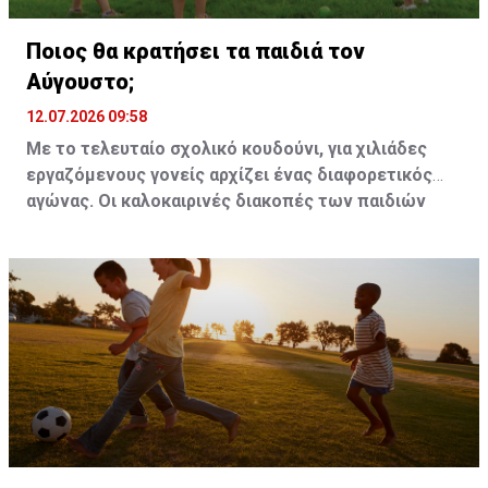
Ποιος θα κρατήσει τα παιδιά τον
Αύγουστο;
12.07.2026 09:58
Με το τελευταίο σχολικό κουδούνι, για χιλιάδες
εργαζόμενους γονείς αρχίζει ένας διαφορετικός
αγώνας. Οι καλοκαιρινές διακοπές των παιδιών
διαρκούν σχεδόν τρεις μήνες, όμως οι
επαγγελματικές υποχρεώσεις συνεχίζονται
κανονικά.
Τα δημόσια θερινά σχολεία καλύπτουν σημαντικό
μέρος των αναγκών, αλλά μόνο μέχρι τις 24 Ιουλίου,
αφήνοντας ένα μεγάλο χρονικό κενό μέχρι την
επιστροφή στα θρανία.
Για όσους δεν μπορούν να βασιστούν σε συγγενείς ή