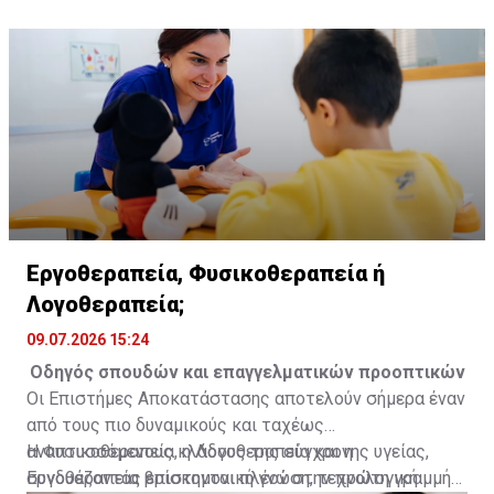
ανταλλαγή καλών πρακτικών και την καλλιέργεια
τον σεβασμό των ανθρωπίνων δικαιωμάτων,
δημοκρατικών αξιών.
αναφέρει η ανακοίνωση.
Εργοθεραπεία, Φυσικοθεραπεία ή
Λογοθεραπεία;
09.07.2026 15:24
Οδηγός σπουδών και επαγγελματικών προοπτικών
Οι Επιστήμες Αποκατάστασης αποτελούν σήμερα έναν
από τους πιο δυναμικούς και ταχέως
αναπτυσσόμενους κλάδους της σύγχρονης υγείας,
Η Φυσικοθεραπεία, η Λογοθεραπεία και η
συνδυάζοντας επιστημονική γνώση, τεχνολογική
Εργοθεραπεία βρίσκονται πλέον στην πρώτη γραμμή