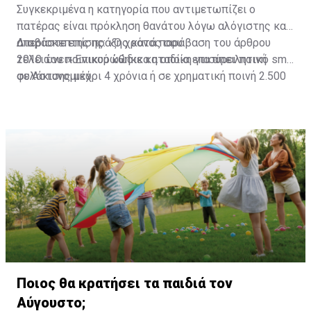
Συγκεκριμένα η κατηγορία που αντιμετωπίζει ο
πατέρας είναι πρόκληση θανάτου λόγω αλόγιστης και
απερίσκεπτης πράξης κατά παράβαση του άρθρου
Διαβάστε επίσης:
«Ο χρόνος σου
2010 του ποινικού κώδικα η οποία επισύρει ποινή
τελειώνει»:Επικυρώθηκε καταδίκη για απειλητικό sms
φυλάκισης μέχρι 4 χρόνια ή σε χρηματική ποινή 2.500
σε Αστυνομικό
λίρες για κάθε αδίκημα ή συνδυασμό των δύο ποινών.
Ποιος θα κρατήσει τα παιδιά τον
Αύγουστο;