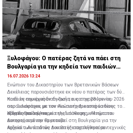
ασφάλεια σχολείων
Ξυλοφάγου: Ο πατέρας ζητά να πάει στη
Βουλγαρία για την κηδεία των παιδιών
του
16.07.2026 13:24
Ενώπιον του Δικαστηρίου των Βρετανικών Βάσεων
Δεκέλειας παρουσιάστηκε εκ νέου ο πατέρας των δύο
παιδιών που έχασαν τη ζωή τους στις 28 Ιουνίου 2026
Κατά τη σημερινή διαδικασία, ο κατηγορούμενος
στο Ξυλοφάγου, με τον Ανώτατο Δικαστή να δίνει
παρουσιάστηκε με τον νέο συνήγορο υπεράσπισης του
οδηγίες για την πορεία της υπόθεσης. Αίτημα του
Χρίστο Θεοδούλου.
Η διαδικασία έγινε με τηλεδιάσκεψη με Ανώτατο
κατηγορουμένου να μεταβεί στη Βουλγαρία για την
Δικαστή από την Βρετανία.
κηδεία των παιδιών του θα εξεταστεί κατόπιν
Αρχικά ο Ανώτατος Δικαστής ασχολήθηκε με τεχνικές