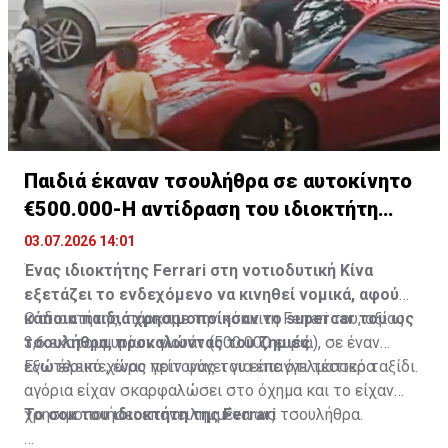
Διαβάστε επίσης:
Αλλαγές τηλεόρασης: Καλωδίωση
και οριακό σήμα πίσω από τα προβλήματα σε δέκτες
Πηγή: ΚΥΠΕ
Παιδιά έκαναν τσουλήθρα σε αυτοκίνητο
€500.000-H αντίδραση του ιδιοκτήτη
(vid)
03.07.2026 14:01
Ένας ιδιοκτήτης Ferrari στη νοτιοδυτική Κίνα
εξετάζει το ενδεχόμενο να κινηθεί νομικά, αφού
κάποια παιδιά χρησιμοποίησαν το supercar του ως
Ο ιδιοκτήτης, πάρκαρε την κόκκινη Ferrari του, αξίας
τσουλήθρα, προκαλώντας του ζημιές.
3,6 εκατομμυρίων γιουάν (500.000 ευρώ), σε έναν
εξωτερικό χώρο πριν φύγει για επαγγελματικό ταξίδι.
Ενώ έλειπε, ένας γείτονας του είπε ότι τέσσερα
αγόρια είχαν σκαρφαλώσει στο όχημα και το είχαν
χρησιμοποιήσει επανειλημμένα ως τσουλήθρα.
Το σοκ του ιδιοκτήτη της Ferrari