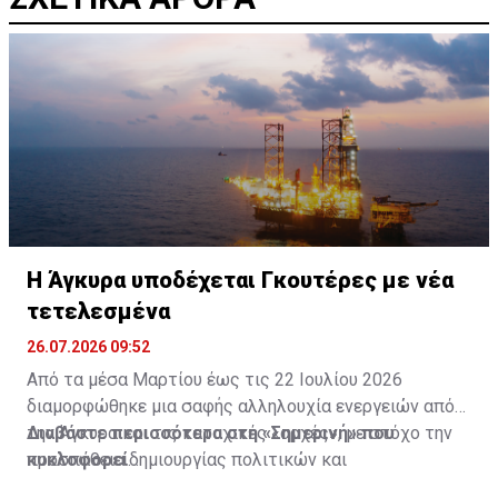
H Άγκυρα υποδέχεται Γκουτέρες με νέα
τετελεσμένα
26.07.2026 09:52
Από τα μέσα Μαρτίου έως τις 22 Ιουλίου 2026
διαμορφώθηκε μια σαφής αλληλουχία ενεργειών από
την Άγκυρα και τις κατοχικές «αρχές», με στόχο την
Διαβάστε περισσότερα στη «Σημερινή» που
προσπάθεια δημιουργίας πολιτικών και
κυκλοφορεί
επιχειρησιακών τετελεσμένων πριν από την