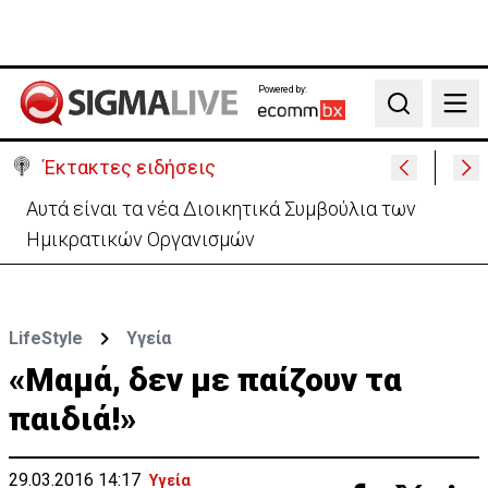
Powered by:
Search
Έκτακτες ειδήσεις
Το παρασκήνιο της τελετής διαβεβαίωσης-Οι
αγχωμένοι και οι πιο.. χαλαροί (vid)
LifeStyle
Υγεία
«Μαμά, δεν με παίζουν τα
παιδιά!»
29.03.2016 14:17
Υγεία