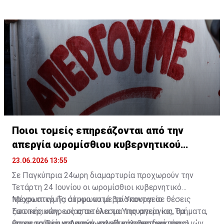
σωτήρια.
Ποιοι τομείς επηρεάζονται από την
απεργία ωρομίσθιου κυβερνητικού
προσωπικού
23.06.2026 13:55
Σε Παγκύπρια 24ωρη διαμαρτυρία προχωρούν την
Τετάρτη 24 Ιουνίου οι ωρομίσθιοι κυβερνητικό
προσωπικό. Τα άτομα αυτά βρίσκονται σε θέσεις
Μέχρι στιγμής σύμφωνα με το Υπουργείο
ζωτικής υπηρεσίας σε όλα τα Υπουργεία και Τμήματα,
Εσωτερικών, ως αποτέλεσμα της απεργίας, θα
όπως το Τμήμα Δασών, την Πυροσβεστική, τους
επηρεαστεί η ναυαγοσωστική κάλυψη των παραλιών
Ως εκ τούτου, το κοινό καλείται να επιδεικνύει