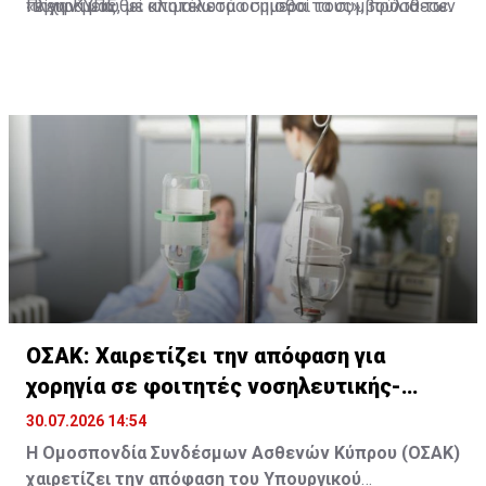
«είχαν μειωθεί κλιμακωτά οι μισθοί τους», πρόσθεσε.
πλευρά μας, με αποτέλεσμα σήμερα τα συμβούλια των
Πηγή: ΚΥΠΕ
τριών συντεχνιών να αποφασίσουν να κατέλθουν στις
17 του Σεπτέμβρη σε 24ωρη απεργία, με τη συμμετοχή
του προσωπικού των Σχολικών Εφορειών.
ΟΣΑΚ: Χαιρετίζει την απόφαση για
χορηγία σε φοιτητές νοσηλευτικής-
μαιευτικής
30.07.2026 14:54
Η Ομοσπονδία Συνδέσμων Ασθενών Κύπρου (ΟΣΑΚ)
χαιρετίζει την απόφαση του Υπουργικού