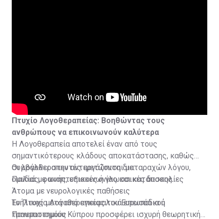
και άσκησης του επαγγέλματος.
Πτυχίο Λογοθεραπείας: Βοηθώντας τους
ανθρώπους να επικοινωνούν καλύτερα
Η Λογοθεραπεία αποτελεί έναν από τους
σημαντικότερους κλάδους αποκατάστασης, καθώς
συμβάλλει στην αντιμετώπιση διαταραχών λόγου,
Οι λογοθεραπευτές εργάζονται με:
ομιλίας, φωνής, επικοινωνίας και κατάποσης.
Παιδιά με αναπτυξιακές ή γλωσσικές δυσκολίες
Άτομα με νευρολογικές παθήσεις
Ενήλικες μετά από εγκεφαλικά επεισόδια ή
Το
Πτυχίο Λογοθεραπείας του Ευρωπαϊκού
τραυματισμούς
Πανεπιστημίου Κύπρου προσφέρει ισχυρή θεωρητική