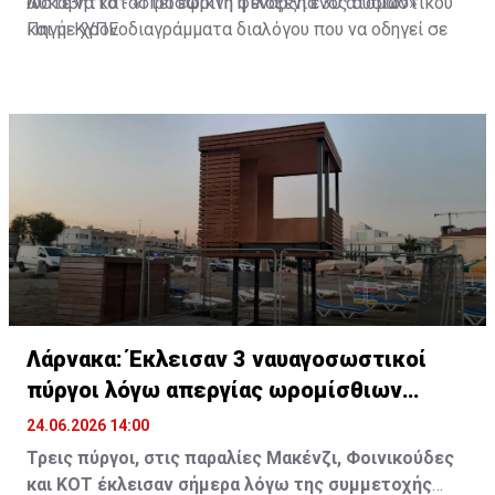
ώστε να καταστεί εφικτή η έναρξη ενός ουσιαστικού
Λυκαβηττό - «Προσωρινή φιλοξενία 30 ατόμων»
και με χρονοδιαγράμματα διαλόγου που να οδηγεί σε
Πηγή: ΚΥΠΕ
θετικά αποτελέσματα για τους εργαζόμενους, τα
εισοδήματα τους και το βιοτικό τους επίπεδο. Σε
αντίθετη περίπτωση η αντίδραση των εργαζομένων
πρέπει να θεωρείται δεδομένη", σημειώνεται.
Λάρνακα: Έκλεισαν 3 ναυαγοσωστικοί
πύργοι λόγω απεργίας ωρομίσθιων
ναυαγοστών
24.06.2026 14:00
Τρεις πύργοι, στις παραλίες Μακένζι, Φοινικούδες
και ΚΟΤ έκλεισαν σήμερα λόγω της συμμετοχής