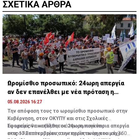
ΣΧΕΤΙΚΑ ΑΡΘΡΑ
Ωρομίσθιο προσωπικό: 24ωρη απεργία
αν δεν επανέλθει με νέα πρόταση η
Κυβέρνηση
05.08.2026 16:27
Την απόφαση τους το ωρομίσθιο προσωπικό στην
Κυβέρνηση, στον ΟΚΥΠΥ και στις Σχολικές
Εφορείες να κατέλθει σε 24ωρη παγκύπρια απεργία
Το ωρομίσθιο κυβερνητικό προσωπικό που
στις 17 Σεπτεμβρίου στην περίπτωση που μέχρι
εκπροσωπούν οι τρεις συντεχνίες ανέρχεται σε 7.500