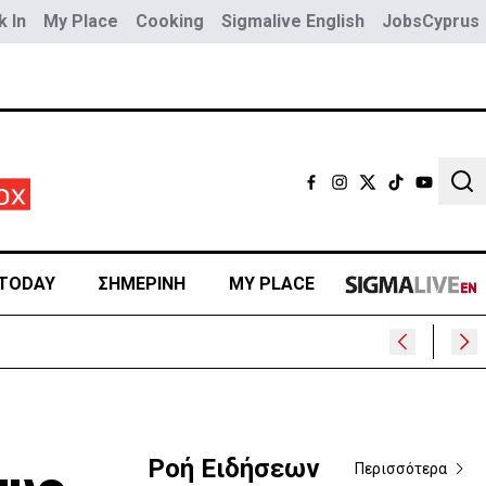
 In
My Place
Cooking
Sigmalive English
JobsCyprus
Sear
TODAY
ΣΗΜΕΡΙΝΗ
MY PLACE
Ροή Ειδήσεων
Περισσότερα