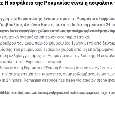
: Η ασφάλεια της Ρουμανίας είναι η ασφάλεια 
εγγύη της Ευρωπαϊκής Ένωσης προς τη Ρουμανία εξέφρασ
υμβουλίου, Αντόνιο Κόστα, μετά τη δεύτερη μέσα σε 24 
ουμανικού εναέριου χώρου από μη επανδρωμένα αεροσκάφ
την πλατφόρμα Χ, ο κ. Κόστα συνεχάρη τις ρουμανικές αρχές 
λεσματική ανταπόκρισή τους» στα περιστατικά.
Προέδρου του Ευρωπαϊκού Συμβουλίου έγιναν μετά από δεύτε
βίασης του ρουμανικού εναέριου χώρου από μη επανδρωμένα
.
ήρη αλληλεγγύη προς τη Ρουμανία και τον λαό της. Η ασφάλε
 ασφάλεια της Ευρώπης», ανέφερε.
αίωσε ότι η Ευρωπαϊκή Ένωση θα συνεχίσει να ενισχύει την 
ι την αποτρεπτική της ικανότητα, συμπεριλαμβανομένων τω
 in 24 hours, Romanian airspace has been violated by drone incu
ian authorities for their swift and effective response.
ΝΑΤΟ: Επιβεβαιώνει κατάρριψη drone από συμμαχικά μαχητικ
lidarity with Romania and its people. The security of Romania is t
ουμανία: F-16 κατέρριψε drone μετά από παραβίαση του FIR 