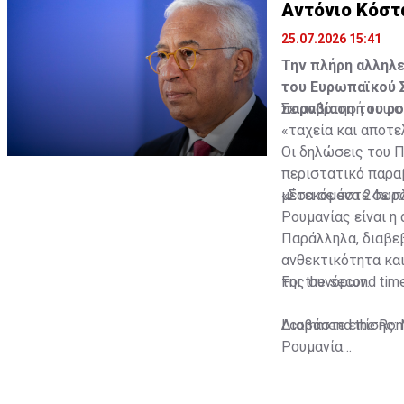
Αντόνιο Κόστα
25.07.2026 15:41
Την πλήρη αλληλ
του Ευρωπαϊκού Σ
παραβίαση του ρ
Σε ανάρτησή του σ
«ταχεία και αποτε
Οι δηλώσεις του 
περιστατικό παρα
μέσα σε ένα 24ωρο
«Στεκόμαστε σε πλ
Ρουμανίας είναι η
Παράλληλα, διαβεβ
ανθεκτικότητα κα
της συνόρων.
For the second time
I commend the Roman
Διαβάστε επίσης:
Ρουμανία
We stand in full so
Europe. We…
Συναγερμός στην Ρ