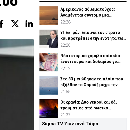
τυο
Αμερικανός αξιωματούχος:
Αναμένεται σύντομα μια
συμφωνία για Ορμούζ
22:28
ΥΠΕΞ Ιράν: Επαινεί τον στρατό
και προτρέπει στην ενότητα των
μουσουλμάνων
22:20
Νέο ιστορικό χαμηλό επίπεδο
έναντι ευρώ και δολαρίου για
τουρκική λίρα
22:12
Στα 33 μειώθηκαν τα πλοία που
εξήλθαν το Ορμούζ μέχρι την
Πέμπτη
21:55
Ουκρανία: Δύο νεκροί και έξι
τραυματίες από ρωσικά
πλήγματα
21:37
Sigma TV Ζωντανά Τώρα
ΗΠΑ: Η Γερουσία ενέκρινε νέες