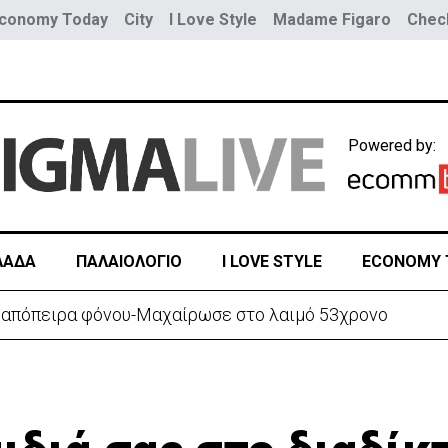
conomy Today
City
I Love Style
Madame Figaro
Check
Powered by:
ΛΑΔΑ
ΠΑΛΑΙΟΛΟΓΙΟ
I LOVE STYLE
ECONOMY 
ίπτει τη συμφωνία Σ. Αραβίας, Τουρκίας, Πακιστάν-«Μόνο στα χαρτιά»