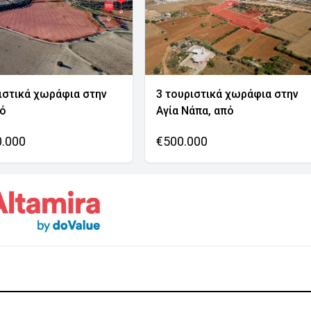
ιστικά χωράφια στην
3 τουριστικά χωράφια στην
νό
Αγία Νάπα, από
0.000
€500.000