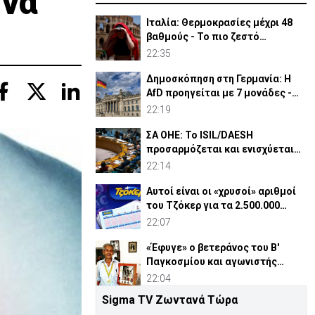
 να
Ιταλία: Θερμοκρασίες μέχρι 48
βαθμούς - Το πιο ζεστό
καλοκαίρι των 100 χρόνων
22:35
Δημοσκόπηση στη Γερμανία: Η
AfD προηγείται με 7 μονάδες -
Διεύρυνε τη διαφορά
22:19
ΣΑ ΟΗΕ: Το ISIL/DAESH
προσαρμόζεται και ενισχύεται
στην Αφρική - Πώς απειλεί
22:14
Αυτοί είναι οι «χρυσοί» αριθμοί
του Τζόκερ για τα 2.500.000
ευρώ
22:07
«Έφυγε» ο βετεράνος του Β'
Παγκοσμίου και αγωνιστής
ΕΟΚΑ, Παύλος Μ. Κασάπης
22:04
Sigma TV Ζωντανά Τώρα
«Όχι» 9 χωρών σε ισχυρισμό