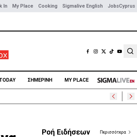
 In
My Place
Cooking
Sigmalive English
JobsCyprus
Sear
TODAY
ΣΗΜΕΡΙΝΗ
MY PLACE
Ροή Ειδήσεων
Περισσότερα