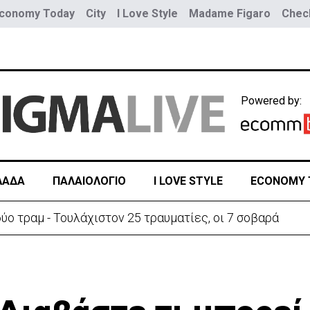
conomy Today
City
I Love Style
Madame Figaro
Check
Powered by:
ΛΑΔΑ
ΠΑΛΑΙΟΛΟΓΙΟ
I LOVE STYLE
ECONOMY 
τικά Συμβούλια των Ημικρατικών Οργανισμών