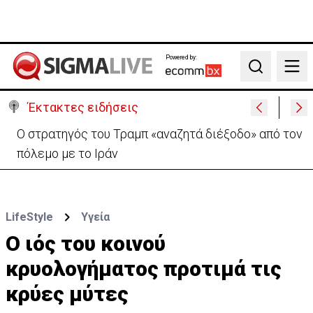
Powered by:
Search
Έκτακτες ειδήσεις
Απόπειρα φόνου σε μοναστήρι: 6ημερη κράτηση
στον μοναχό – Τι προηγήθηκε
LifeStyle
Υγεία
Ο ιός του κοινού
κρυολογήματος προτιμά τις
κρύες μύτες