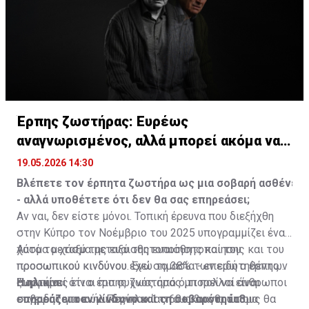
Έρπης ζωστήρας: Ευρέως
αναγνωρισμένος, αλλά μπορεί ακόμα να
υποτιμάται
19.05.2026 14:30
Βλέπετε
τον
έρπητα
ζωστήρα
ως
μια
σοβαρή
ασθένεια
- αλλά
υποθέτετε
ότι
δεν
θα σας επηρεάσει;
Αν ναι, δεν είστε μόνοι. Τοπική έρευνα που διεξήχθη
στην Κύπρο τον Νοέμβριο του 2025 υπογραμμίζει ένα
χάσμα μεταξύ της ευαισθητοποίησης και του
Αυτό το χάσμα μεταξύ της ευαισθητοποίησης και του
προσωπικού κινδύνου. Ενώ το 38% των ερωτηθέντων
προσωπικού κινδύνου έχει σημασία - επειδή ο έρπης
συμφωνεί ότι ο έρπης ζωστήρας μπορεί να είναι
ζωστήρας είναι πιο συχνός από ό,τι πολλοί άνθρωποι
Η
ηλικία
σοβαρός για ενήλικες ηλικίας 60+ και για άτομα
συνειδητοποιούν. Περίπου 1 στους 3 ανθρώπους θα
επηρεάζει
τον
κίνδυνο
και
τη
σοβαρότητα3