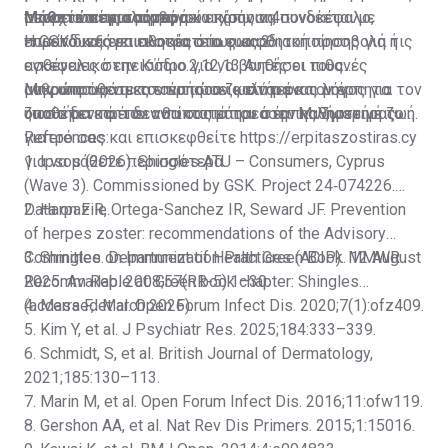
μπορεί να περιλαμβάνουν κόπωση, πονοκέφαλο,
συνεχιστεί για μήνες ή και χρόνια.4
περιπτώσεις και μπορεί επίσης να συνδέεται με
Μάθετε
περισσότερα
πυρετό και ευαισθησία στο φως.2
επικίνδυνες επιπλοκές όπως καρδιακή προσβολή ή
Η GSK διεξάγει εκστρατεία ευαισθητοποίησης για τις
εγκεφαλικό επεισόδιο.2,12,13 Αυτές οι πιθανές
ασθένειες στην Κύπρο για να βοηθήσει τους
μακροπρόθεσμες επιπτώσεις είναι ένας λόγος για τον
ανθρώπους να κατανοήσουν καλύτερα τον έρπητα
Μην υποτιμάτε τον έρπητα ζωστήρα και μην
οποίο δεν πρέπει να υποτιμάται ο έρπης ζωστήρας.
ζωστήρα και τον αντίκτυπό του στην καθημερινή ζωή.
υποθέτετε ότι δεν θα σας επηρεάσει. Μιλήστε με το
γιατρό σας και επισκεφθείτε
References:
https://erpitaszostiras.cy
για να μάθετε περισσότερα.
1. Ipsos (2026). Shingles ATU – Consumers, Cyprus
(Wave 3). Commissioned by GSK. Project 24‑074226.
Data on File.
2. Harpaz R, Ortega-Sanchez IR, Seward JF. Prevention
of herpes zoster: recommendations of the Advisory
Committee on Immunization Practices (ACIP). MMWR
3. Shingles. Department of Health Green Book. 12 August
Recomm Rep. 2008;57(RR-5):1–30.
2025. Available at:
Green book chapter: Shingles
(accessed March 2026).
4. Marra F, et al. Open Forum Infect Dis. 2020;7(1):ofz409.
5. Kim Y, et al. J Psychiatr Res. 2025;184:333–339.
6. Schmidt, S, et al. British Journal of Dermatology,
2021;185:130–113.
7. Marin M, et al. Open Forum Infect Dis. 2016;11:ofw119.
8. Gershon AA, et al. Nat Rev Dis Primers. 2015;1:15016.