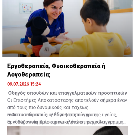
υγείας.
Εργοθεραπεία, Φυσικοθεραπεία ή
Λογοθεραπεία;
09.07.2026 15:24
Οδηγός σπουδών και επαγγελματικών προοπτικών
Οι Επιστήμες Αποκατάστασης αποτελούν σήμερα έναν
από τους πιο δυναμικούς και ταχέως
αναπτυσσόμενους κλάδους της σύγχρονης υγείας,
Η Φυσικοθεραπεία, η Λογοθεραπεία και η
συνδυάζοντας επιστημονική γνώση, τεχνολογική
Εργοθεραπεία βρίσκονται πλέον στην πρώτη γραμμή
καινοτομία και ουσιαστική προσφορά στον άνθρωπο.
της πρόληψης, της θεραπευτικής παρέμβασης και της