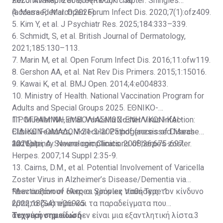
Recomm Rep. 2008;57(RR-5):1–30.
2025. Available at:
Green book chapter: Shingles
(accessed March 2026).
4. Marra F, et al. Open Forum Infect Dis. 2020;7(1):ofz409.
5. Kim Y, et al. J Psychiatr Res. 2025;184:333–339.
6. Schmidt, S, et al. British Journal of Dermatology,
2021;185:130–113.
7. Marin M, et al. Open Forum Infect Dis. 2016;11:ofw119.
8. Gershon AA, et al. Nat Rev Dis Primers. 2015;1:15016.
9. Kawai K, et al. BMJ Open. 2014;4:e004833.
10. Ministry of Health. National Vaccination Program for
Adults and Special Groups 2025.
ΕΘΝΙΚΟ-
ΠΡΟΓΡΑΜΜΑ-ΕΜΒΟΛΙΑΣΜΩΝ-ΕΝΗΛΙΚΩΝ-ΚΑΙ-
11. Mueller NH, et al. Varicella Zoster Virus Infection:
ΕΙΔΙΚΩΝ-ΟΜΑΔΩΝ-21-3-2025.pdf
Clinical Features, Molecular Pathogenesis of Disease
(accessed March
2026).
and Latency. Neurologic Clinics. 2008;26;675-697.
12. Volpi, A. Severe complications of herpes zoster.
Herpes. 2007;14 Suppl 2:35-9.
13. Cairns, D.M., et al. Potential Involvement of Varicella
Zoster Virus in Alzheimer’s Disease/Dementia via
Reactivation of Herpes Simplex Virus Type 1.
*Δεν αυξάνουν όλες οι χρόνιες παθήσεις τον κίνδυνο
2022;18(S4): e06935.
έρπητα ζωστήρα και τα παραδείγματα που
αναφέρονται εδώ δεν είναι μια εξαντλητική λίστα.3
Τεχνική σημείωση