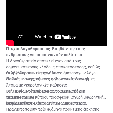
Πτυχίο Λογοθεραπείας: Βοηθώντας τους
ανθρώπους να επικοινωνούν καλύτερα
Η Λογοθεραπεία αποτελεί έναν από τους
σημαντικότερους κλάδους αποκατάστασης, καθώς
συμβάλλει στην αντιμετώπιση διαταραχών λόγου,
Οι λογοθεραπευτές εργάζονται με:
ομιλίας, φωνής, επικοινωνίας και κατάποσης.
Παιδιά με αναπτυξιακές ή γλωσσικές δυσκολίες
Άτομα με νευρολογικές παθήσεις
Ενήλικες μετά από εγκεφαλικά επεισόδια ή
Το
Πτυχίο Λογοθεραπείας του Ευρωπαϊκού
τραυματισμούς
Πανεπιστημίου Κύπρου προσφέρει ισχυρή θεωρητική
Άτομα με δυσκολίες κατάποσης και σίτισης
κατάρτιση και εκτεταμένη κλινική εμπειρία.
Οι φοιτητές:
Πραγματοποιούν τρία εξάμηνα πρακτικής άσκησης