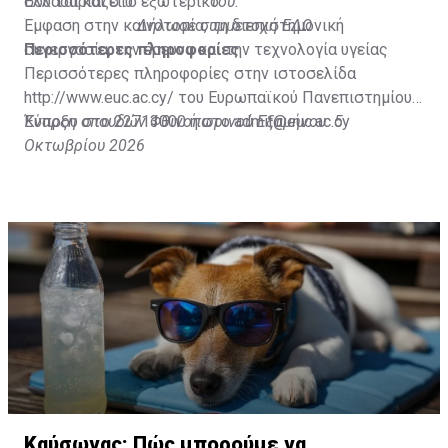
σου ταιριάζει.υ
Ελλάδα και στο εξωτερικό
του.
Έμφαση στην καινοτομία, τη διεπιστημονική
Δήλωσε συμμετοχή
ΕΔΩ
συνεργασία, την έρευνα και την τεχνολογία υγείας
Περισσότερες πληροφορίες
Περισσότερες πληροφορίες στην ιστοσελίδα
http://www.euc.ac.cy/
του Ευρωπαϊκού Πανεπιστημίου
Κύπρου στο 22713000 ή στο
Έναρξη σπουδών Φθινοπωρινού Εξαμήνου: 5
admit@euc.ac.cy
Οκτωβρίου 2026
Καύσωνας: Πώς μπορούμε να