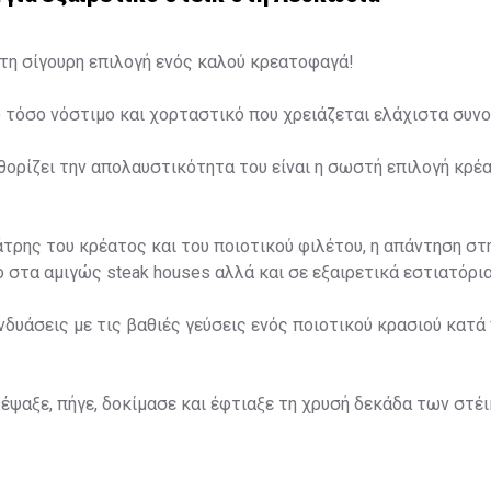
 τη σίγουρη επιλογή ενός καλού κρεατοφαγά!
υ τόσο νόστιμο και χορταστικό που χρειάζεται ελάχιστα συν
ορίζει την απολαυστικότητα του είναι η σωστή επιλογή κρέα
άτρης του κρέατος και του ποιοτικού φιλέτου, η απάντηση σ
ο στα αμιγώς steak houses αλλά και σε εξαιρετικά εστιατόρια
υνδυάσεις με τις βαθιές γεύσεις ενός ποιοτικού κρασιού κατά
s έψαξε, πήγε, δοκίμασε και έφτιαξε τη χρυσή δεκάδα των στέ
ncyprus.com/article/45112/10-estiatoria-gia-exairetiko-steik-st