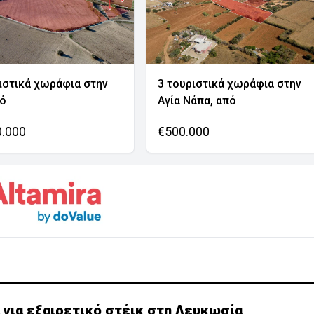
ιστικά χωράφια στην
3 τουριστικά χωράφια στην
νό
Αγία Νάπα, από
0.000
€500.000
 για εξαιρετικό στέικ στη Λευκωσία