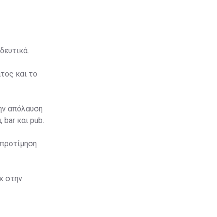
οδευτικά.
τος και το
την απόλαυση
, bar και pub.
 προτίμηση
ικ στην
i-leykosia