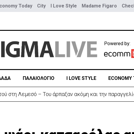
conomy Today
City
I Love Style
Madame Figaro
Check
Powered by:
ΛΑΔΑ
ΠΑΛΑΙΟΛΟΓΙΟ
I LOVE STYLE
ECONOMY 
η διπλωματική κόντρα για το Σένγκεν