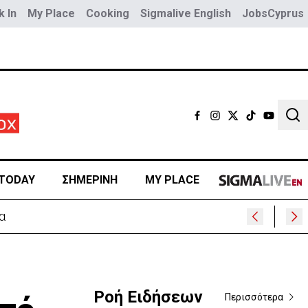
 In
My Place
Cooking
Sigmalive English
JobsCyprus
Sear
TODAY
ΣΗΜΕΡΙΝΗ
MY PLACE
Ροή Ειδήσεων
Περισσότερα