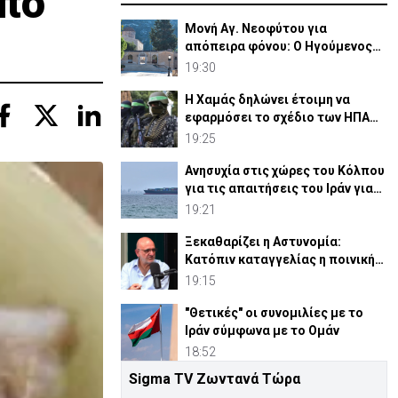
από
Μονή Αγ. Νεοφύτου για
απόπειρα φόνου: Ο Ηγούμενος
επέδειξε «ιδιαίτερη υπομονή»
19:30
Η Χαμάς δηλώνει έτοιμη να
εφαρμόσει το σχέδιο των ΗΠΑ
για τη Γάζα
19:25
Ανησυχία στις χώρες του Κόλπου
για τις απαιτήσεις του Ιράν για
τα Στενά Ορμούζ
19:21
Ξεκαθαρίζει η Αστυνομία:
Κατόπιν καταγγελίας η ποινική
έρευνα κατά Δρουσιώτη
19:15
"Θετικές" οι συνομιλίες με το
Ιράν σύμφωνα με το Ομάν
18:52
Sigma TV Ζωντανά Τώρα
ΒΙΝΤΕΟ: Η στιγμή που 14χρονος