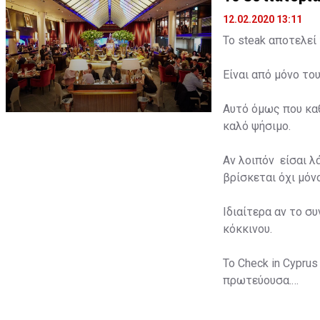
12.02.2020 13:11
To steak αποτελεί
Είναι από μόνο το
Αυτό όμως που καθ
καλό ψήσιμο.
Αν λοιπόν είσαι λ
βρίσκεται όχι μόν
Ιδιαίτερα αν το σ
κόκκινου.
To Check in Cypru
πρωτεύουσα.
https://www.checki