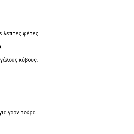
σε λεπτές φέτες
α
εγάλους κύβους.
για γαρνιτούρα