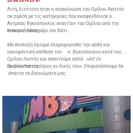
25.04.2014 23:47
Λιτή, λιτότατη ήταν η ανακοίνωση του Ομίλου Λεπτού
σε σχέση με τις κατηγορίες που εκσφενδόνισε ο
Αντρέας Βγενόπουλος εναντίον του Ομίλου από την
εκπομπή Μεσημέρι και Κάτι.
Η ανακοίνωση
Με έκπληξη έχουμε πληροφορηθεί την αήθη και
συκοφαντική επίθεση του κ. Βγενόπουλου κατά του
Ομίλου Λεπτός και απαντούμε απλά: «Απ’ όν
αντρέπεται ο κόσμος εν δικός του». Επιφυλάσσουμε δε
Όμιλος Λεπτός
άπαντα τα δικαιώματα μας.