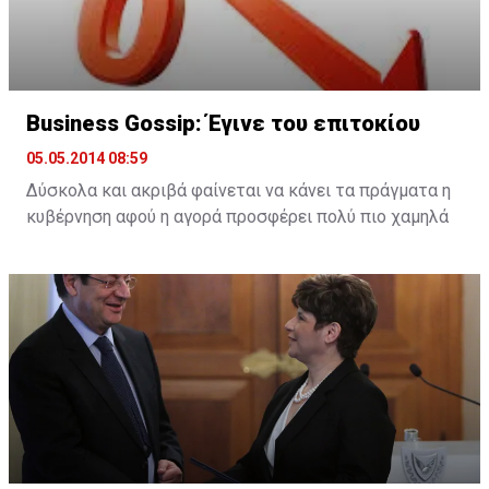
στην Τράπεζα Κύπρου για το καθοριστικό ζήτημα της
διαχείρισης μεγάλων δανείων.
Business Gossip: Έγινε του επιτοκίου
05.05.2014 08:59
Δύσκολα και ακριβά φαίνεται να κάνει τα πράγματα η
κυβέρνηση αφού η αγορά προσφέρει πολύ πιο χαμηλά
επιτόκια για δανεισμό.
Το πρωί λάβαμε στο email μας προσφορά για χορήγηση
επιχειρηματικού δανείου με απλές διαδικασίες με
επιτόκιο μόλις 4%, την ώρα που η κυβέρνηση πληρώνει
6,5% για το 6ετές ομόλογο ύψους 100 εκ. ευρώ.
Είναι πάντως, αξιοσημείωτο ότι με την κρίση οι
επιτήδειοι αυξήθηκαν σε απίστευτο αριθμό,
κυνηγώντας καθημερινά ανυποψίαστους και ίσως