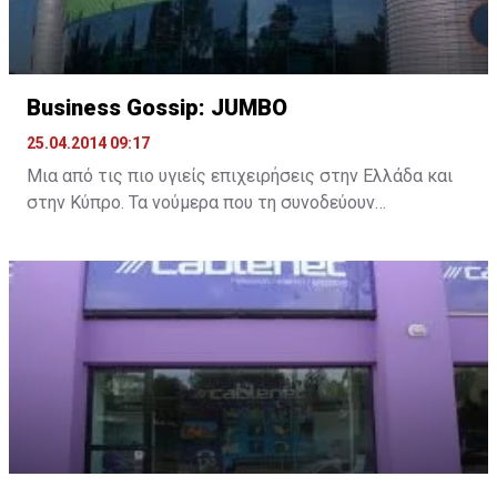
Business Gossip: JUMBO
25.04.2014 09:17
Μια από τις πιο υγιείς επιχειρήσεις στην Ελλάδα και
στην Κύπρο. Τα νούμερα που τη συνοδεύουν
συγκλονίζουν. Και για να είμαστε πιο σαφείς
αναφέρουμε ενδεικτικά από τα τελευταία οικονομικά
αποτελέσματα των Jumbo:
• Κύκλος Εργασιών: 502,18 εκατ. ευρώ
• Κέρδη: σχεδόν 100 εκατ. ευρώ
• Αποθέματα 176 εκατομμύρια ευρώ
Και υπολογίστε ακόμη ότι τα Jumbo έχασαν
27
εκατομμύρια
στην Κύπρο από το κούρεμα τον περσινό
Μάρτιο.