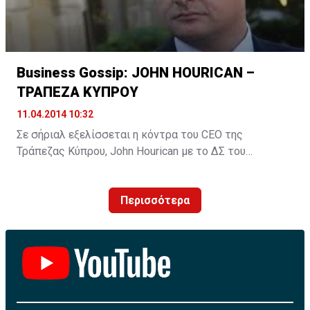
τον μήνα διαφοροποιείται με την τάση να συνεχίζει και
τον επόμενο ένα-ενάμιση χρόνο.
Business Gossip: JOHN HOURICAN –
ΤΡΑΠΕΖΑ ΚΥΠΡΟΥ
11.04.2014 10:32
Σε σήριαλ εξελίσσεται η κόντρα του CEO της
Τράπεζας Κύπρου, John Hourican με το ΔΣ του
Οργανισμού. Νικητής δεν μπορεί κανένας να ξέρει
σήμερα ποιος θα βγει αλλά αν έπρεπε να ποντάρουμε
Περισσότερα
σε κάποιον θα τα βάζαμε στο «2».