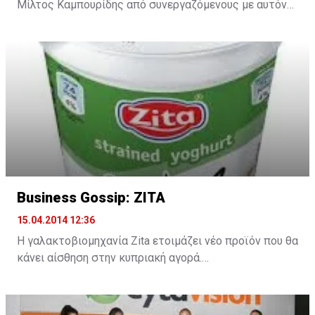
Μίλτος Καμπουρίδης από συνεργαζόμενους με αυτόν
επενδυτές. Μαθαίνουμε ότι έχει εξασφαλίσει νέα
κεφάλαια, αρκετών δεκάδων εκατομμυρίων, που θα
επενδυθούν στον ξενοδοχειακό τομέα της Κύπρου.
Μάλιστα! Πολύ καλά διαβάσατε: θα επενδύσει σε
ξενοδοχεία στην Κύπρο.
Βusiness Gossip: ΖΙΤΑ
15.04.2014 12:36
Η γαλακτοβιομηχανία Zita ετοιμάζει νέο προϊόν που θα
κάνει αίσθηση στην κυπριακή αγορά.
Η εταιρεία που πάλι βραβεύτηκε, αυτή την φορά στα In
Business Grocery Retail Awards για το προϊόν της ZITA