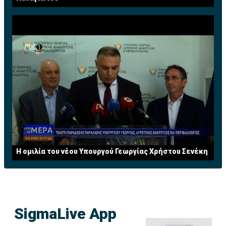
Η ομιλία του νέου Υπουργού Γεωργίας Χρήστου Σενέκη
SigmaLive App