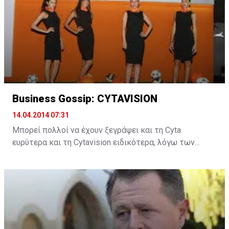
LACTOSE FREΕ, αποδεικνύει πως η οικονομική κρίση
αποτελεί παράλληλα και ευκαιρία για νέες ιδέες και
ανάπτυξη παρά τις αντιξοότητες.
Business Gossip: CYTAVISION
14.04.2014 07:31
Μπορεί πολλοί να έχουν ξεγράψει και τη Cyta
ευρύτερα και τη Cytavision ειδικότερα, λόγω των
συζητήσεων που ήδη γίνονται αναφορικά με την
ιδιωτικοποίηση, ωστόσο, μάλλον λάθος κάνουν.
Μαθαίνουμε ότι ο Οργανισμός και η τηλεοπτική του
πλατφόρμα έχουν σοβαρά πλάνα ανάπτυξης και
μάλιστα με πακέτα που θα προκαλέσουν αίσθηση.
Αναμένουμε και φυσικά παρατηρούμε τις εξελίξεις
στον τομέα των τηλεπικοινωνιών, ο οποίος μήνα με