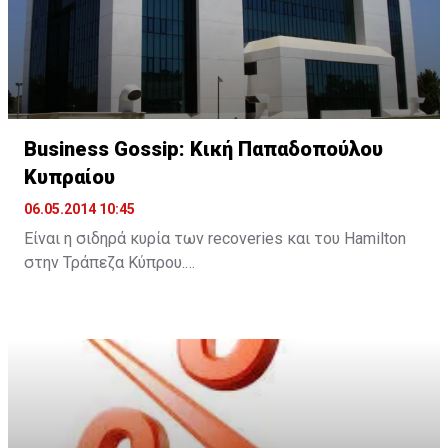
Τη μελέτη θα πραγματοποιήσει το τμήμα advisory
(συμβουλευτικές υπηρεσίες) του οίκου παροχής
υπηρεσιών, ενώ διεθνώς η PwC διαθέτει πλούσια
εμπειρία σε ζητήματα που αφορούν ΜΜΕ.
Business Gossip: Κική Παπαδοπούλου
Κυπραίου
06.05.2014 10:45
Είναι η σιδηρά κυρία των recoveries και του Hamilton
στην Τράπεζα Κύπρου.
Για πολλά χρόνια ήταν το δεξί χέρι του Βάσου Σιαρλή
και του Φοίβου Στασόπουλου όταν ήταν διευθυντές
του τμήματος μεγάλων επιχειρήσεων (Corporate) της
Τράπεζας Κύπρου.
Με αυτήν μιλούν… με αγωνία οι μεγαλο-οφειλέτες