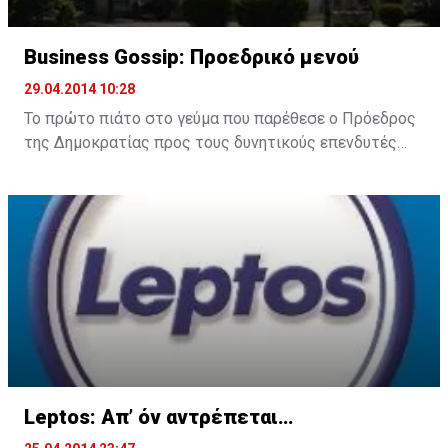
Business Gossip: Προεδρικό μενού
29.04.2014 10:28
Το πρώτο πιάτο στο γεύμα που παρέθεσε ο Πρόεδρος
της Δημοκρατίας προς τους δυνητικούς επενδυτές
από το Κουβέιτ περιελάμβανε πίτα με τυριά, ενώ το
κυρίως πιάτο ήταν λαβράκι με κρέμα και λεμονάτη
σος.
Μάλιστα μαθαίνουμε πως το κυρίως πιάτο ήταν
ιδιαίτερα εντυπωσιακό από πλευράς παρουσίασης,
ενώ όσοι παρακάθισαν στο γεύμα φαίνεται να
απόλαυσαν τα πιάτα που ετοίμασε ξενοδοχείο της
πρωτεύουσας.
Leptos: Απ’ όν αντρέπεται…