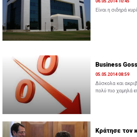
06.05.2014 10:45
Είναι η σιδηρά κυρ
Για πολλά χρόνια 
διευθυντές του τμ
Με αυτήν μιλούν… 
ζήτημα της διαχεί
Business Goss
05.05.2014 08:59
Δύσκολα και ακριβ
πολύ πιο χαμηλά ε
Το πρωί λάβαμε στ
διαδικασίες με επ
ομόλογο ύψους 100
Κράτησε τον 
Είναι πάντως, αξι