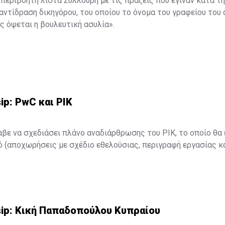
περιβόητη λίστα Συλλούρη με τις πράξεις που έγιναν κατά τη
αντίδραση δικηγόρου, του οποίου το όνομα του γραφείου του
ς όψεται η βουλευτική ασυλία».
ip: PwC και ΡΙΚ
βε να σχεδιάσει πλάνο αναδιάρθρωσης του ΡΙΚ, το οποίο θα 
(αποχωρήσεις με σχέδιο εθελούσιας, περιγραφή εργασίας κα
ιτουργία του ημικρατικού οργανισμού).
ματοποιήσει το τμήμα advisory (συμβουλευτικές υπηρεσίες) τ
, ενώ διεθνώς η PwC διαθέτει πλούσια εμπειρία σε ζητήματ
sip: Κική Παπαδοπούλου Κυπραίου