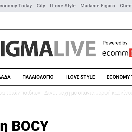
conomy Today
City
I Love Style
Madame Figaro
Check
Powered by:
ΛΑΔΑ
ΠΑΛΑΙΟΛΟΓΙΟ
I LOVE STYLE
ECONOMY 
ύο τραμ - Τουλάχιστον 25 τραυματίες, οι 7 σοβαρά
 η BOCY