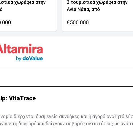
ιστικά χωράφια στην
3 τουριστικά χωράφια στην
νό
Αγία Νάπα, από
0.000
€500.000
ip: VitaTrace
ονομία διέρχεται δυσμενείς συνθήκες και η αγορά αναζητά λύ
κάνουν τη διαφορά και δείχνουν σοβαρές αντιστάσεις με ανάπ
αϊκών προγραμμάτων με αποτέλεσμα την εισροή ξένων κεφ