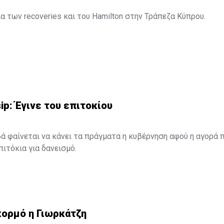
ία των recoveries και του Hamilton στην Τράπεζα Κύπρου.
ήταν το δεξί χέρι του Βάσου Σιαρλή και του Φοίβου Στασόπου
ήματος μεγάλων επιχειρήσεων (Corporate) της Τράπεζας Κύπρ
με αγωνία οι μεγαλο-οφειλέτες στην Τράπεζα Κύπρου για το 
ρισης μεγάλων δανείων.
ip: Έγινε του επιτοκίου
ά φαίνεται να κάνει τα πράγματα η κυβέρνηση αφού η αγορά 
πιτόκια για δανεισμό.
ο email μας προσφορά για χορήγηση επιχειρηματικού δανείου
ιτόκιο μόλις 4%, την ώρα που η κυβέρνηση πληρώνει 6,5% για 
 εκ. ευρώ.
κορμό η Γιωρκάτζη
οσημείωτο ότι με την κρίση οι επιτήδειοι αυξήθηκαν σε απίστε