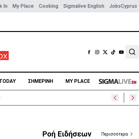
 In
My Place
Cooking
Sigmalive English
JobsCyprus
Sear
TODAY
ΣΗΜΕΡΙΝΗ
MY PLACE
Ροή Ειδήσεων
Περισσότερα