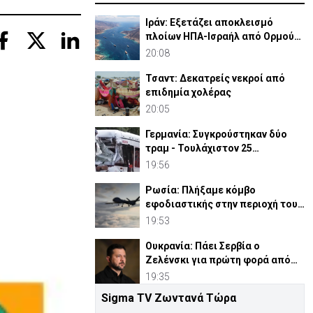
Ιράν: Εξετάζει αποκλεισμό
πλοίων ΗΠΑ-Ισραήλ από Ορμούζ
και πρόστιμο μέχρι 20%
20:08
Τσαντ: Δεκατρείς νεκροί από
επιδημία χολέρας
20:05
Γερμανία: Συγκρούστηκαν δύο
τραμ - Τουλάχιστον 25
τραυματίες, οι 7 σοβαρά
19:56
Ρωσία: Πλήξαμε κόμβο
εφοδιαστικής στην περιοχή του
Κιέβου με drones
19:53
Ουκρανία: Πάει Σερβία ο
Ζελένσκι για πρώτη φορά από
την έναρξη του πολέμου
19:35
Sigma TV Ζωντανά Τώρα
Έπεσε η στάθμη του Δούναβη και