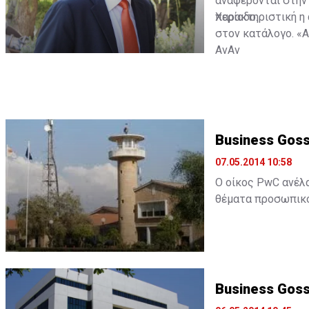
αναφέρονται στην 
περίοδο.
Χαρακτηριστική η 
στον κατάλογο. «Α
ΑνΑν
Business Goss
07.05.2014 10:58
Ο οίκος PwC ανέλα
θέματα προσωπικό 
αποτελεσματική λε
Τη μελέτη θα πραγ
παροχής υπηρεσιών
αφορούν ΜΜΕ.
Business Gos