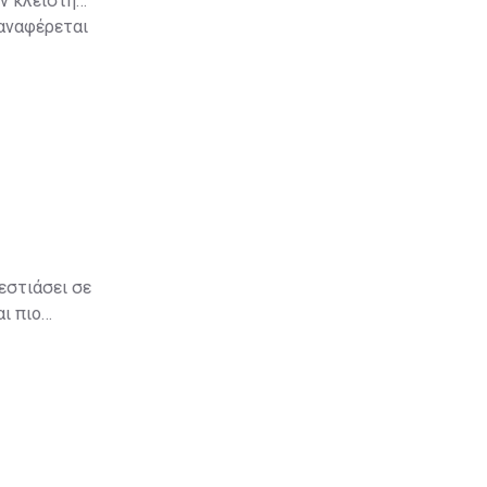
ν κλειστή
 αναφέρεται
εστιάσει σε
ι πιο
ου οίκου
α που