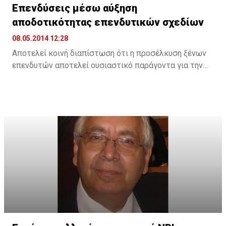
Επενδύσεις μέσω αύξηση
αποδοτικότητας επενδυτικών σχεδίων
08.05.2014 12:28
Αποτελεί κοινή διαπίστωση ότι η προσέλκυση ξένων
επενδυτών αποτελεί ουσιαστικό παράγοντα για την
υλοποίηση των αναπτυξιακών έργων που
προγραμματίζονται, η αποπεράτωση των οποίων θα
αποτελέσει καταλύτη στην προσπάθεια για
επανεκκίνηση της αναπτυξιακής διαδικασίας και τη
δημιουργία νέων θέσεων εργασίας.
Συνεπώς, οι συντονισμένες προσπάθειες που
καταβάλλει η Κυβέρνηση, ο Κυπριακός Οργανισμός
Προσέλκυσης Επενδύσεων (CIPA) και ο Σύνδεσμος
Μεγάλων Αναπτύξεων, για προσέλκυση ξένων
επενδύσεων κινούνται προς τη σωστή κατεύθυνση και
πρέπει να συνεχιστούν και εντατικοποιηθούν. Ωστόσο,
για να μετουσιωθεί το ενδιαφέρον σε πράξη, θα πρέπει