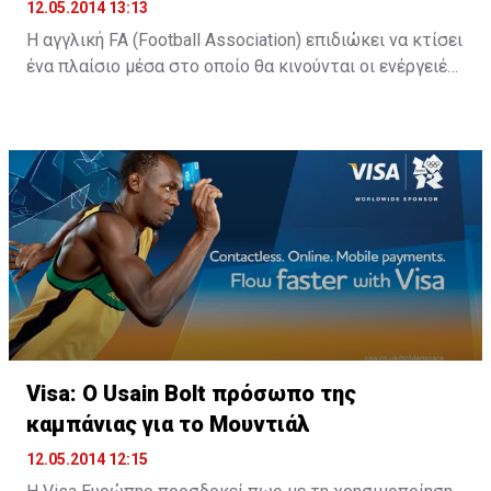
12.05.2014 13:13
Η αγγλική FA (Football Association) επιδιώκει να κτίσει
ένα πλαίσιο μέσα στο οποίο θα κινούνται οι ενέργειές
της προκειμένου να αναδείξει περισσότερο το brand
που έκτισε και να απευθυνθεί ακόμη πιο έντονα στους
φιλάθλους, με απώτερο σκοπό –βεβαίως- να
ενισχύσει τα κέρδη της από την εμπορική διαχέιρση
του αγγλικού ποδοσφαίρου.
Στόχος της FA είναι αναπτύξει το online κομμάτι της
εμπορικής διαχείρισης, δίδοντας μεγαλύτερη προβολή
στους χορηγούς της.
Visa: Ο Usain Bolt πρόσωπο της
καμπάνιας για το Μουντιάλ
12.05.2014 12:15