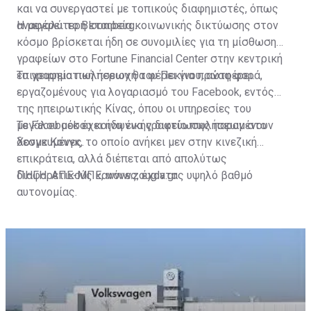
και να συνεργαστεί με τοπικούς διαφημιστές, όπως
αναφέρει το Bloomberg.
Η μεγαλύτερη εταιρεία κοινωνικής δικτύωσης στον
κόσμο βρίσκεται ήδη σε συνομιλίες για τη μίσθωση
γραφείων στο Fortune Financial Center στην κεντρική
επιχειρηματική περιοχή του Πεκίνου, αναφέρει.
Το γραφείο πωλήσεων θα φέρει για πρώτη φορά,
εργαζομένους για λογαριασμό του Facebook, εντός
της ηπειρωτικής Κίνας, όπου οι υπηρεσίες του
μεγάλου μέσου κοινωνικής δικτύωσης παραμένουν
Το Facebook έχει ήδη ένα γραφείο πωλήσεων στο
δεσμευμένες.
Χονγκ Κονγκ, το οποίο ανήκει μεν στην κινεζική
επικράτεια, αλλά διέπεται από απολύτως
διαφορετικούς κανόνες, έχοντας υψηλό βαθμό
ΠΗΓΗ: ΑΠΕ-ΜΠΕ, www.zougla.gr
αυτονομίας.