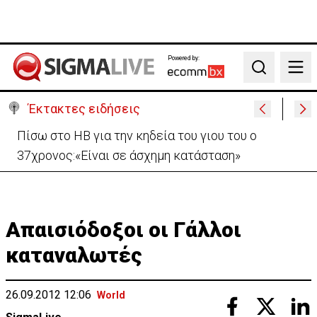
Powered by:
Search
Έκτακτες ειδήσεις
«Ήταν πολύ στενά.. οπότε κατεβήκαμε και
σταθήκαμε ακριβώς πάνω απ’ το πτώμα»
Απαισιόδοξοι οι Γάλλοι
καταναλωτές
26.09.2012 12:06
World