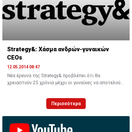
ΠΗΓΗ: capital.gr
ΠΗΓΗ: capital.gr
Strategy&: Χάσμα ανδρών-γυναικών
CEOs
12.05.2014 08:47
Νέα έρευνα της Strategy& προβλέπει ότι θα
χρειαστούν 25 χρόνια μέχρι οι γυναίκες να αποτελούν
περίπου το ένα τρίτο των νέων CEOs στις
μεγαλύτερες εταιρείες του κόσμου
Περισσότερα
Η γενική τάση είναι θετική καθώς περισσότερες
γυναίκες αναλαμβάνουν το ρόλο του CEO σε σύγκριση
με όσες αποχωρούν από το αξίωμα. Ωστόσο, υπάρχουν