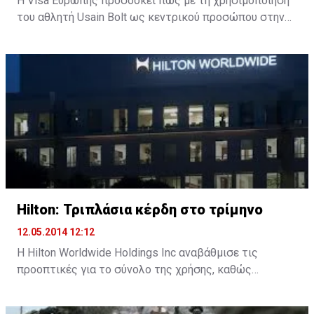
H Visa Ευρώπης προσδοκεί πως με τη χρησιμοποίηση
του αθλητή Usain Bolt ως κεντρικού προσώπου στην
καμπάνια της για το επερχόμενο Μουντιάλ στη
Βραζιλία, θα τοποθετηθεί γερά στον επικοινωνιακό
χάρτη της διοργάνωσης.
Μάλιστα, η Visa ευελπιστεί πως με τον αθλητή μπορεί
να κερδίσει έναντι των ανταγωνιστών της.
Η καμπάνια της Visa θα ξεκινήσει τον ερχόμενο μήνα
και θα προβάλλει τον Bolt να παίζει ποδόσφαιρο σε
διάφορες χώρε και να καταλήγει στη Βραζιλία, όπου
διεξάγεται το Μουντιάλ από τα μέσα Ιουνίου έως τα
Hilton: Τριπλάσια κέρδη στο τρίμηνο
μέσα Ιουλίου.
12.05.2014 12:12
Η Hilton Worldwide Holdings Inc αναβάθμισε τις
προοπτικές για το σύνολο της χρήσης, καθώς
ανακοίνωσε ότι τα κέρδη α΄ τριμήνου
τριπλασιάστηκαν εξαιτίας (εν μέρει) των υψηλότερων