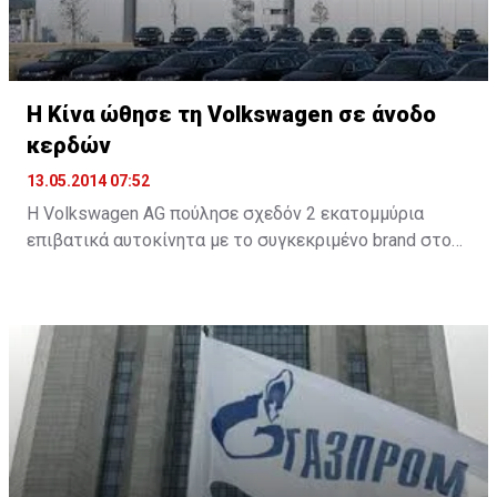
Η Κίνα ώθησε τη Volkswagen σε άνοδο
κερδών
13.05.2014 07:52
Η Volkswagen AG πούλησε σχεδόν 2 εκατομμύρια
επιβατικά αυτοκίνητα με το συγκεκριμένο brand στους
πρώτους τέσσερις μήνες του έτους, καθώς οι ισχυρές
πωλήσεις στην Κίνα και στην Ευρώπη εξισορροπούν
τη μείωση της ζήτησης στη Ρωσία, στις ΗΠΑ και στη
Βραζιλία.
Ο μεγαλύτερος όμιλος αυτοκινήτων της Ευρώπης
ανακοίνωσε σήμερα ότι οι πωλήσεις στην Κίνα
αυξήθηκαν σχεδόν 18% στα 921.400 οχήματα στους
πρώτους τέσσερις μήνες μέχρι το τέλος Απριλίου.