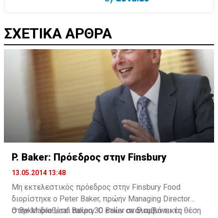
ΣΧΕΤΙΚΑ ΑΡΘΡΑ
P. Baker: Πρόεδρος στην Finsbury
13.05.2014 13:48
Μη εκτελεστικός πρόεδρος στην Finsbury Food
διορίστηκε ο Peter Baker, πρώην Managing Director
στην Maple Leaf Bakery. Ο Baker αναλαμβάνει τη θέση
O Baker διαθέτει πείρα 30 ετών σε διευθυντικές