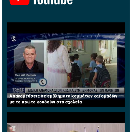
μεγαλύτερες πιθανότητες για τις γυναίκες CEOs να
αναγκαστούν να αποχωρήσουν από τη θέση τους σε
σύγκριση με τους άνδρες και λιγότερες πιθανότητες
να προαχθούν εντός του οργανισμού τους.
Οι αριθμοί διαφοροποιούνται προς τη σωστή
κατεύθυνση: Στα οκτώ από τα δέκα τελευταία χρόνια,
το ποσοστό των γυναικών που ανέλαβαν ως CEOs
στις μεγαλύτερες δημόσιες εταιρείες του κόσμου
είναι υψηλότερο από το ποσοστό εκείνων που
αποχώρησαν από το αξίωμα. Επίσης, τα τελευταία
πέντε χρόνια, το συνολικό ποσοστό των γυναικών που
ανέλαβε τη θέση του CEO είναι μεγαλύτερο σε
σύγκριση με τα πέντε προηγούμενα (3,6% έναντι 2,1%).
Απαγορεύσεις σε εμβλήματα κομμάτων και ομάδων
με το πρώτο κουδούνι στα σχολεία
Ωστόσο, παρά την ανοδική τάση, οι αριθμοί
παραμένουν χαμηλοί και ασταθείς: οι γυναίκες
αποτελούσαν μόλις το 3% των νέων CEOs των
μεγάλων εταιρειών το 2013, ποσοστό κατά 1,3%