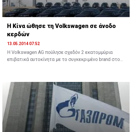
Η Κίνα ώθησε τη Volkswagen σε άνοδο
κερδών
13.05.2014 07:52
Η Volkswagen AG πούλησε σχεδόν 2 εκατομμύρια
επιβατικά αυτοκίνητα με το συγκεκριμένο brand στους
πρώτους τέσσερις μήνες του έτους, καθώς οι ισχυρές
πωλήσεις στην Κίνα και στην Ευρώπη εξισορροπούν
τη μείωση της ζήτησης στη Ρωσία, στις ΗΠΑ και στη
Βραζιλία.
Ο μεγαλύτερος όμιλος αυτοκινήτων της Ευρώπης
ανακοίνωσε σήμερα ότι οι πωλήσεις στην Κίνα
αυξήθηκαν σχεδόν 18% στα 921.400 οχήματα στους
πρώτους τέσσερις μήνες μέχρι το τέλος Απριλίου.
Στην Ευρώπη, οι πωλήσεις επιβατικών αυτοκινήτων