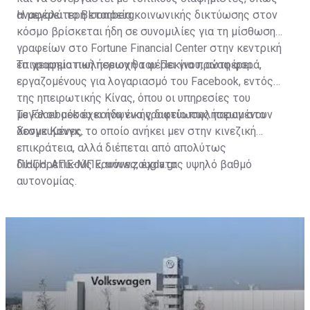
αναφέρει το Bloomberg.
Η μεγαλύτερη εταιρεία κοινωνικής δικτύωσης στον
κόσμο βρίσκεται ήδη σε συνομιλίες για τη μίσθωση
γραφείων στο Fortune Financial Center στην κεντρική
επιχειρηματική περιοχή του Πεκίνου, αναφέρει.
Το γραφείο πωλήσεων θα φέρει για πρώτη φορά,
εργαζομένους για λογαριασμό του Facebook, εντός
της ηπειρωτικής Κίνας, όπου οι υπηρεσίες του
μεγάλου μέσου κοινωνικής δικτύωσης παραμένουν
Το Facebook έχει ήδη ένα γραφείο πωλήσεων στο
δεσμευμένες.
Χονγκ Κονγκ, το οποίο ανήκει μεν στην κινεζική
επικράτεια, αλλά διέπεται από απολύτως
διαφορετικούς κανόνες, έχοντας υψηλό βαθμό
ΠΗΓΗ: ΑΠΕ-ΜΠΕ, www.zougla.gr
αυτονομίας.