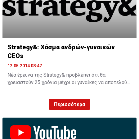
ΠΗΓΗ: capital.gr
Strategy&: Χάσμα ανδρών-γυναικών
CEOs
12.05.2014 08:47
Νέα έρευνα της Strategy& προβλέπει ότι θα
χρειαστούν 25 χρόνια μέχρι οι γυναίκες να αποτελούν
περίπου το ένα τρίτο των νέων CEOs στις
μεγαλύτερες εταιρείες του κόσμου
Περισσότερα
Η γενική τάση είναι θετική καθώς περισσότερες
γυναίκες αναλαμβάνουν το ρόλο του CEO σε σύγκριση
με όσες αποχωρούν από το αξίωμα. Ωστόσο, υπάρχουν
μεγαλύτερες πιθανότητες για τις γυναίκες CEOs να