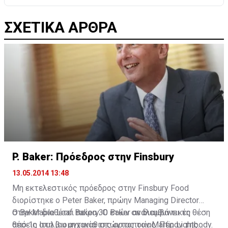
ΣΧΕΤΙΚΑ ΑΡΘΡΑ
P. Baker: Πρόεδρος στην Finsbury
13.05.2014 13:48
Μη εκτελεστικός πρόεδρος στην Finsbury Food
διορίστηκε ο Peter Baker, πρώην Managing Director
στην Maple Leaf Bakery. Ο Baker αναλαμβάνει τη θέση
O Baker διαθέτει πείρα 30 ετών σε διευθυντικές
από 1η Ιουλίου αντικαθιστώντας τον Martin Lightbody.
θέσεις στη βιομηχανία της αρτοποιίας. Πέραν της