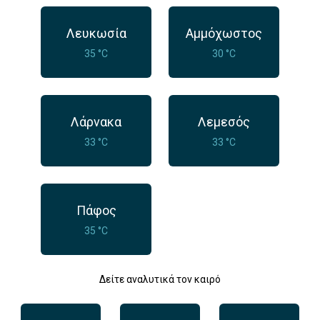
Λευκωσία
Αμμόχωστος
35 °C
30 °C
Λάρνακα
Λεμεσός
33 °C
33 °C
Πάφος
35 °C
Δείτε αναλυτικά τον καιρό