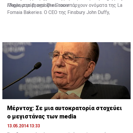
Maple, στο βιογραφικό του υπάρχουν ονόματα της La
Πληροφορίες από The Grocer
Fornaia Bakeries. O CEO της Finsbury John Duffy,
σχολίασε πως για την εταιρεία που βρίσκεται σε
πιλοτικό στάδιο ανάπτυξης, είναι σημαντική η
εμπειρία και οι γνώσεις του P. Baker.
Μέρντοχ: Σε μια αυτοκρατορία στοχεύει
ο μεγιστάνας των media
13.05.2014 13:33