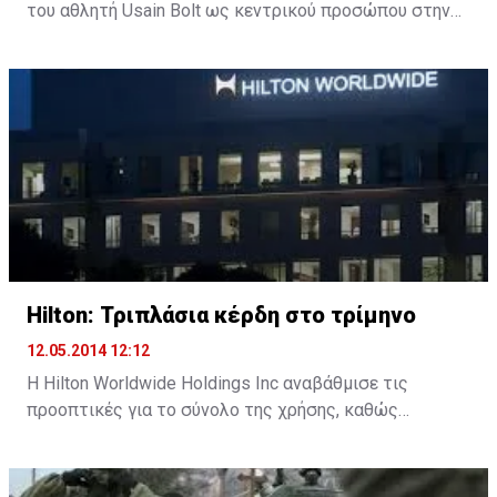
του αθλητή Usain Bolt ως κεντρικού προσώπου στην
καμπάνια της για το επερχόμενο Μουντιάλ στη
Βραζιλία, θα τοποθετηθεί γερά στον επικοινωνιακό
χάρτη της διοργάνωσης.
Μάλιστα, η Visa ευελπιστεί πως με τον αθλητή μπορεί
να κερδίσει έναντι των ανταγωνιστών της.
Η καμπάνια της Visa θα ξεκινήσει τον ερχόμενο μήνα
και θα προβάλλει τον Bolt να παίζει ποδόσφαιρο σε
διάφορες χώρε και να καταλήγει στη Βραζιλία, όπου
διεξάγεται το Μουντιάλ από τα μέσα Ιουνίου έως τα
Hilton: Τριπλάσια κέρδη στο τρίμηνο
μέσα Ιουλίου.
12.05.2014 12:12
Η Hilton Worldwide Holdings Inc αναβάθμισε τις
προοπτικές για το σύνολο της χρήσης, καθώς
ανακοίνωσε ότι τα κέρδη α΄ τριμήνου
τριπλασιάστηκαν εξαιτίας (εν μέρει) των υψηλότερων
επιτοκίων. Τα αποτελέσματα της εταιρείας