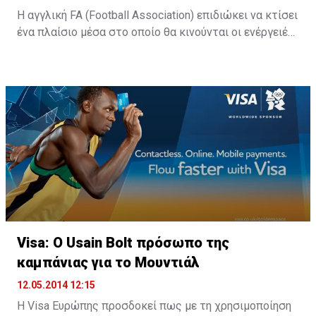
Η αγγλική FA (Football Association) επιδιώκει να κτίσει
ένα πλαίσιο μέσα στο οποίο θα κινούνται οι ενέργειές
της προκειμένου να αναδείξει περισσότερο το brand
που έκτισε και να απευθυνθεί ακόμη πιο έντονα στους
φιλάθλους, με απώτερο σκοπό –βεβαίως- να
ενισχύσει τα κέρδη της από την εμπορική διαχέιρση
του αγγλικού ποδοσφαίρου.
Στόχος της FA είναι αναπτύξει το online κομμάτι της
εμπορικής διαχείρισης, δίδοντας μεγαλύτερη προβολή
στους χορηγούς της.
Visa: Ο Usain Bolt πρόσωπο της
καμπάνιας για το Μουντιάλ
12.05.2014 12:15
H Visa Ευρώπης προσδοκεί πως με τη χρησιμοποίηση