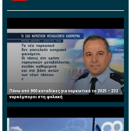
αναγκαστούν να αποχωρήσουν από τη θέση τους σε
σύγκριση με τους άνδρες και λιγότερες πιθανότητες
να προαχθούν εντός του οργανισμού τους.
Οι αριθμοί διαφοροποιούνται προς τη σωστή
κατεύθυνση: Στα οκτώ από τα δέκα τελευταία χρόνια,
το ποσοστό των γυναικών που ανέλαβαν ως CEOs
στις μεγαλύτερες δημόσιες εταιρείες του κόσμου
είναι υψηλότερο από το ποσοστό εκείνων που
αποχώρησαν από το αξίωμα. Επίσης, τα τελευταία
πέντε χρόνια, το συνολικό ποσοστό των γυναικών που
ανέλαβε τη θέση του CEO είναι μεγαλύτερο σε
σύγκριση με τα πέντε προηγούμενα (3,6% έναντι 2,1%).
Πάνω από 900 καταδίκες για ναρκωτικά το 2025 – 232
ναρκέμποροι στη φυλακή
Ωστόσο, παρά την ανοδική τάση, οι αριθμοί
παραμένουν χαμηλοί και ασταθείς: οι γυναίκες
αποτελούσαν μόλις το 3% των νέων CEOs των
μεγάλων εταιρειών το 2013, ποσοστό κατά 1,3%
χαμηλότερο από το αντίστοιχο του 2012.