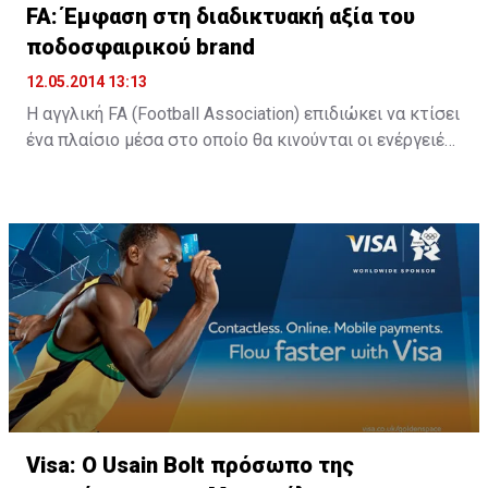
FA: Έμφαση στη διαδικτυακή αξία του
ποδοσφαιρικού brand
12.05.2014 13:13
Η αγγλική FA (Football Association) επιδιώκει να κτίσει
ένα πλαίσιο μέσα στο οποίο θα κινούνται οι ενέργειές
της προκειμένου να αναδείξει περισσότερο το brand
που έκτισε και να απευθυνθεί ακόμη πιο έντονα στους
φιλάθλους, με απώτερο σκοπό –βεβαίως- να
ενισχύσει τα κέρδη της από την εμπορική διαχέιρση
του αγγλικού ποδοσφαίρου.
Στόχος της FA είναι αναπτύξει το online κομμάτι της
εμπορικής διαχείρισης, δίδοντας μεγαλύτερη προβολή
στους χορηγούς της.
Visa: Ο Usain Bolt πρόσωπο της