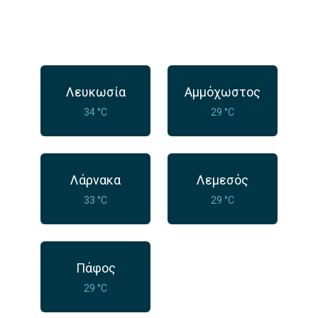
Λευκωσία
Αμμόχωστος
34 °C
29 °C
Λάρνακα
Λεμεσός
33 °C
29 °C
Πάφος
29 °C