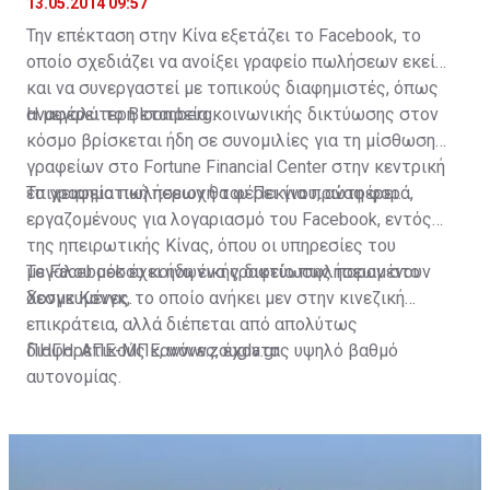
13.05.2014 09:57
Την επέκταση στην Κίνα εξετάζει το Facebook, το
οποίο σχεδιάζει να ανοίξει γραφείο πωλήσεων εκεί
και να συνεργαστεί με τοπικούς διαφημιστές, όπως
αναφέρει το Bloomberg.
Η μεγαλύτερη εταιρεία κοινωνικής δικτύωσης στον
κόσμο βρίσκεται ήδη σε συνομιλίες για τη μίσθωση
γραφείων στο Fortune Financial Center στην κεντρική
επιχειρηματική περιοχή του Πεκίνου, αναφέρει.
Το γραφείο πωλήσεων θα φέρει για πρώτη φορά,
εργαζομένους για λογαριασμό του Facebook, εντός
της ηπειρωτικής Κίνας, όπου οι υπηρεσίες του
μεγάλου μέσου κοινωνικής δικτύωσης παραμένουν
Το Facebook έχει ήδη ένα γραφείο πωλήσεων στο
δεσμευμένες.
Χονγκ Κονγκ, το οποίο ανήκει μεν στην κινεζική
επικράτεια, αλλά διέπεται από απολύτως
διαφορετικούς κανόνες, έχοντας υψηλό βαθμό
ΠΗΓΗ: ΑΠΕ-ΜΠΕ, www.zougla.gr
αυτονομίας.