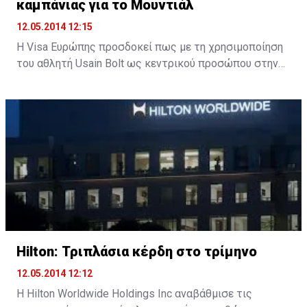
καμπάνιας για το Μουντιάλ
12.05.2014 12:15
H Visa Ευρώπης προσδοκεί πως με τη χρησιμοποίηση
του αθλητή Usain Bolt ως κεντρικού προσώπου στην
καμπάνια της για το επερχόμενο Μουντιάλ στη
Βραζιλία, θα τοποθετηθεί γερά στον επικοινωνιακό
χάρτη της διοργάνωσης.
Μάλιστα, η Visa ευελπιστεί πως με τον αθλητή μπορεί
να κερδίσει έναντι των ανταγωνιστών της.
Η καμπάνια της Visa θα ξεκινήσει τον ερχόμενο μήνα
και θα προβάλλει τον Bolt να παίζει ποδόσφαιρο σε
διάφορες χώρε και να καταλήγει στη Βραζιλία, όπου
διεξάγεται το Μουντιάλ από τα μέσα Ιουνίου έως τα
Hilton: Τριπλάσια κέρδη στο τρίμηνο
μέσα Ιουλίου.
12.05.2014 12:12
Η Hilton Worldwide Holdings Inc αναβάθμισε τις