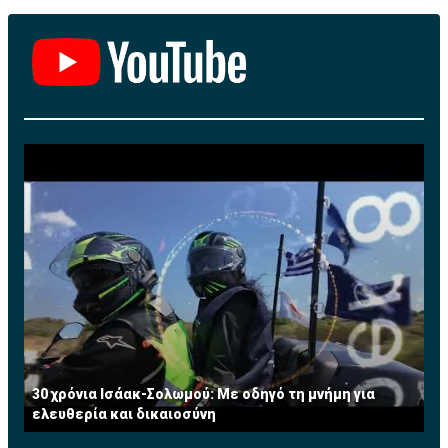
γυναίκες αναλαμβάνουν το ρόλο του CEO σε σύγκριση
με όσες αποχωρούν από το αξίωμα. Ωστόσο, υπάρχουν
μεγαλύτερες πιθανότητες για τις γυναίκες CEOs να
αναγκαστούν να αποχωρήσουν από τη θέση τους σε
σύγκριση με τους άνδρες και λιγότερες πιθανότητες
να προαχθούν εντός του οργανισμού τους.
Οι αριθμοί διαφοροποιούνται προς τη σωστή
κατεύθυνση: Στα οκτώ από τα δέκα τελευταία χρόνια,
το ποσοστό των γυναικών που ανέλαβαν ως CEOs
στις μεγαλύτερες δημόσιες εταιρείες του κόσμου
είναι υψηλότερο από το ποσοστό εκείνων που
αποχώρησαν από το αξίωμα. Επίσης, τα τελευταία
πέντε χρόνια, το συνολικό ποσοστό των γυναικών που
ανέλαβε τη θέση του CEO είναι μεγαλύτερο σε
σύγκριση με τα πέντε προηγούμενα (3,6% έναντι 2,1%).
30 χρόνια Ισάακ-Σολωμού: Με οδηγό τη μνήμη για
ελευθερία και δικαιοσύνη
Ωστόσο, παρά την ανοδική τάση, οι αριθμοί