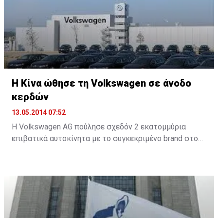
Η Κίνα ώθησε τη Volkswagen σε άνοδο
κερδών
13.05.2014 07:52
Η Volkswagen AG πούλησε σχεδόν 2 εκατομμύρια
επιβατικά αυτοκίνητα με το συγκεκριμένο brand στους
πρώτους τέσσερις μήνες του έτους, καθώς οι ισχυρές
πωλήσεις στην Κίνα και στην Ευρώπη εξισορροπούν
τη μείωση της ζήτησης στη Ρωσία, στις ΗΠΑ και στη
Βραζιλία.
Ο μεγαλύτερος όμιλος αυτοκινήτων της Ευρώπης