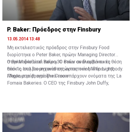
P. Baker: Πρόεδρος στην Finsbury
13.05.2014 13:48
Μη εκτελεστικός πρόεδρος στην Finsbury Food
διορίστηκε ο Peter Baker, πρώην Managing Director
στην Maple Leaf Bakery. Ο Baker αναλαμβάνει τη θέση
O Baker διαθέτει πείρα 30 ετών σε διευθυντικές
από 1η Ιουλίου αντικαθιστώντας τον Martin Lightbody.
θέσεις στη βιομηχανία της αρτοποιίας. Πέραν της
Maple, στο βιογραφικό του υπάρχουν ονόματα της La
Πληροφορίες από The Grocer
Fornaia Bakeries. O CEO της Finsbury John Duffy,
σχολίασε πως για την εταιρεία που βρίσκεται σε
πιλοτικό στάδιο ανάπτυξης, είναι σημαντική η
εμπειρία και οι γνώσεις του P. Baker.