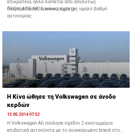
επικράτεια, αλλά διέπεται από απολύτως
διαφορετικούς κανόνες, έχοντας υψηλό βαθμό
ΠΗΓΗ: ΑΠΕ-ΜΠΕ, www.zougla.gr
αυτονομίας.
Η Κίνα ώθησε τη Volkswagen σε άνοδο
κερδών
13.05.2014 07:52
Η Volkswagen AG πούλησε σχεδόν 2 εκατομμύρια
επιβατικά αυτοκίνητα με το συγκεκριμένο brand στους