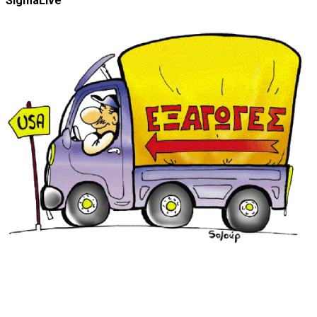
SigmaLive