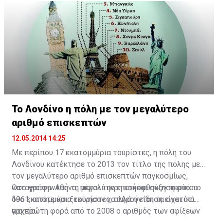
προσωπικής φροντίδας αυξάνονται κατά 4,5% το
χρόνο.
Πηγή: www.marketingweek.co.uk
Το Λονδίνο η πόλη με τον μεγαλύτερο
αριθμό επισκεπτών
12.05.2014 14:25
Με περίπου 17 εκατομμύρια τουρίστες, η πόλη του
Λονδίνου κατέκτησε το 2013 τον τίτλο της πόλης με
τον μεγαλύτερο αριθμό επισκεπτών παγκοσμίως,
καταγράφοντας τη μεγαλύτερη ετήσια αύξηση από το
Όσο για την Αθήνα, πέρσι την επισκέφθηκαν περίπου
1961, οπότε και ξεκίνησαν να τηρούνται τα σχετικά
δύο εκατομμύρια τουρίστες, αλλά η είδηση είναι ότι
αρχεία.
για πρώτη φορά από το 2008 ο αριθμός των αφίξεων