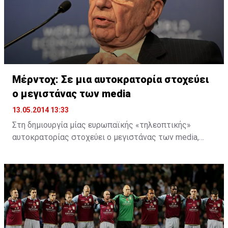
Μέρντοχ: Σε μια αυτοκρατορία στοχεύει
ο μεγιστάνας των media
13.05.2014 13:33
Στη δημιουργία μίας ευρωπαϊκής «τηλεοπτικής»
αυτοκρατορίας στοχεύει ο μεγιστάνας των media,
Ρούπερτ Μέρντοχ.
Το βρετανικό δίκτυο Sky (BSkyB, British Sky
Broadcasting), όπου είναι μέτοχος (μέσω της 21st
Century Fox) έχει «ανοίξει» συζητήσεις με τα
αντίστοιχα δίκτυα Γερμανίας και Ιταλίας, Sky
Deutschland και Sky Italia.