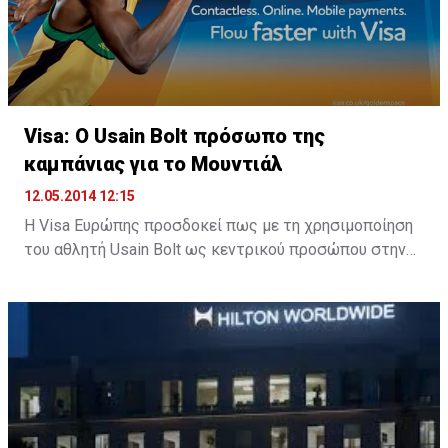
Στόχος της FA είναι αναπτύξει το online κομμάτι της
εμπορικής διαχείρισης, δίδοντας μεγαλύτερη προβολή
στους χορηγούς της.
Visa: Ο Usain Bolt πρόσωπο της
καμπάνιας για το Μουντιάλ
12.05.2014 12:15
H Visa Ευρώπης προσδοκεί πως με τη χρησιμοποίηση
του αθλητή Usain Bolt ως κεντρικού προσώπου στην
καμπάνια της για το επερχόμενο Μουντιάλ στη
Βραζιλία, θα τοποθετηθεί γερά στον επικοινωνιακό
χάρτη της διοργάνωσης.
Μάλιστα, η Visa ευελπιστεί πως με τον αθλητή μπορεί
να κερδίσει έναντι των ανταγωνιστών της.
Η καμπάνια της Visa θα ξεκινήσει τον ερχόμενο μήνα