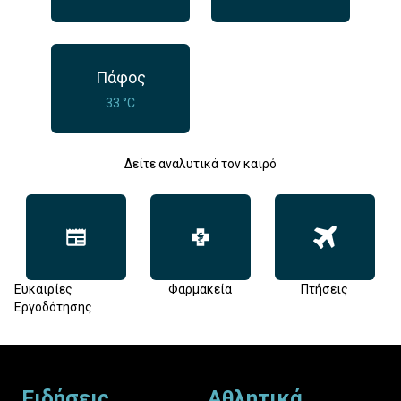
Πάφος
33 °C
Δείτε αναλυτικά τον καιρό
Ευκαιρίες
Φαρμακεία
Πτήσεις
Εργοδότησης
Footer
Ειδήσεις
Αθλητικά