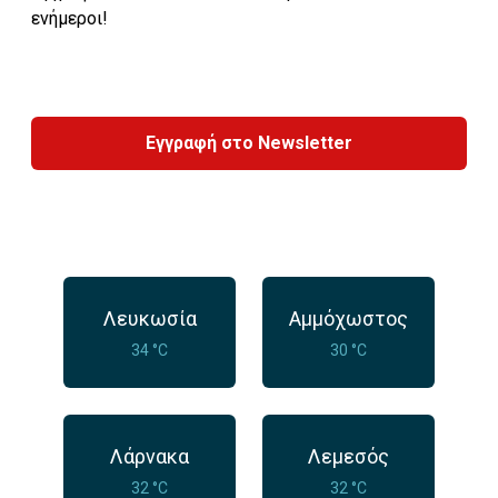
ενήμεροι!
Εγγραφή στο Newsletter
Λευκωσία
Αμμόχωστος
34 °C
30 °C
Λάρνακα
Λεμεσός
32 °C
32 °C