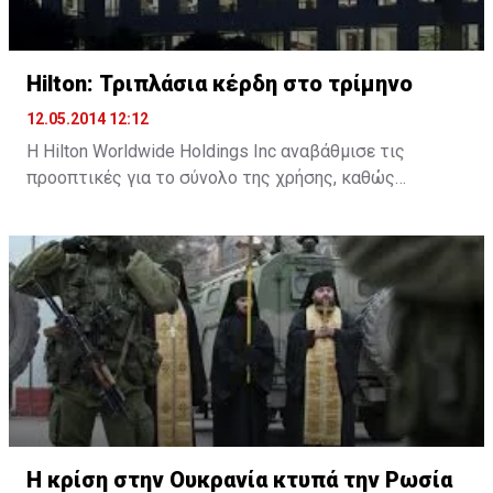
και θα προβάλλει τον Bolt να παίζει ποδόσφαιρο σε
διάφορες χώρε και να καταλήγει στη Βραζιλία, όπου
διεξάγεται το Μουντιάλ από τα μέσα Ιουνίου έως τα
Hilton: Τριπλάσια κέρδη στο τρίμηνο
μέσα Ιουλίου.
12.05.2014 12:12
Η Hilton Worldwide Holdings Inc αναβάθμισε τις
προοπτικές για το σύνολο της χρήσης, καθώς
ανακοίνωσε ότι τα κέρδη α΄ τριμήνου
τριπλασιάστηκαν εξαιτίας (εν μέρει) των υψηλότερων
επιτοκίων. Τα αποτελέσματα της εταιρείας
διαχείρισης του ξενοδοχείου στη διάρκεια της
περιόδου, υπερέβησαν τις προσδοκίες.
Τα έσοδα της εταιρείας ενισχύθηκαν από την αύξηση
των επιτοκίων στον κλάδο και η εταιρεία αναμένει
περισσότερη ανάπτυξη σύντομα. Σήμερα, η εταιρεία
δήλωσε ότι αναμένει τα έσοδα ανά διαθέσιμο δωμάτιο
(RevPAR) να αυξηθούν 5,5%-7% φέτος, αυξάνοντας το
Η κρίση στην Ουκρανία κτυπά την Ρωσία