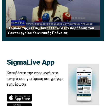
αποχωρήσουν από το αξίωμα σε σύγκριση με τους
άνδρες
Αξίζει επίσης να σημειωθεί ότι οι γυναίκες CEOs
αναγκάζονται να αποχωρήσουν από το αξίωμα, πιο
Η ομιλία της Κλέας Παπαέλληνα στην παράδοση του
συχνά από τους άνδρες συναδέλφους τους . Τα
Υφυπουργείου Κοινωνικής Πρόνοιας
τελευταία δέκα χρόνια, 38% των γυναικών CEO
αποχώρησαν από το αξίωμα σε σύγκριση με το 27%
των ανδρών.
Η έρευνα συμπεραίνει ότι οι νέοι CEOs, άνδρες και
SigmaLive App
γυναίκες, έχουν παρόμοιο προφίλ: Σπανίως
κατάγονται από μια περιοχή που βρίσκεται μακριά από
Κατεβάστε την εφαρμογή στο
την έδρα της εταιρείας, έχουν μεγαλύτερες
κινητό σας για άμεση και γρήγορη
πιθανότητες να προέρχονται από διευθυντικές παρά
ενημέρωση.
υποστηρικτικές θέσεις, ανελίχθηκαν στη θέση του
CEO γύρω στα πενήντα τους και η θητεία τους είναι
διάρκειας πέντε περίπου ετών.