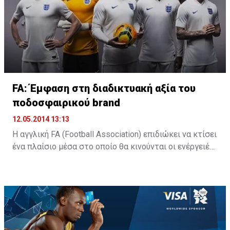
Εθνικό Ιστορικό Μουσείο, η Εθνική Πινακοθήκη, το
παλάτι του Μπάκιγχαμ, ο Πύργος του Λονδίνου.
FA: Έμφαση στη διαδικτυακή αξία του
ποδοσφαιρικού brand
12.05.2014 13:13
Η αγγλική FA (Football Association) επιδιώκει να κτίσει
ένα πλαίσιο μέσα στο οποίο θα κινούνται οι ενέργειές
της προκειμένου να αναδείξει περισσότερο το brand
που έκτισε και να απευθυνθεί ακόμη πιο έντονα στους
φιλάθλους, με απώτερο σκοπό –βεβαίως- να
ενισχύσει τα κέρδη της από την εμπορική διαχέιρση
του αγγλικού ποδοσφαίρου.