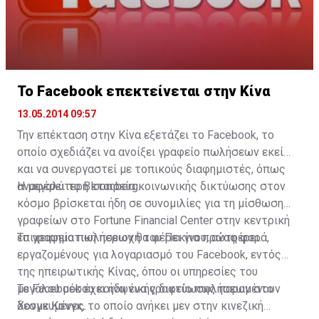
Το Facebook επεκτείνεται στην Κίνα
13.05.2014 09:57
Την επέκταση στην Κίνα εξετάζει το Facebook, το
οποίο σχεδιάζει να ανοίξει γραφείο πωλήσεων εκεί
και να συνεργαστεί με τοπικούς διαφημιστές, όπως
αναφέρει το Bloomberg.
Η μεγαλύτερη εταιρεία κοινωνικής δικτύωσης στον
κόσμο βρίσκεται ήδη σε συνομιλίες για τη μίσθωση
γραφείων στο Fortune Financial Center στην κεντρική
επιχειρηματική περιοχή του Πεκίνου, αναφέρει.
Το γραφείο πωλήσεων θα φέρει για πρώτη φορά,
εργαζομένους για λογαριασμό του Facebook, εντός
της ηπειρωτικής Κίνας, όπου οι υπηρεσίες του
μεγάλου μέσου κοινωνικής δικτύωσης παραμένουν
Το Facebook έχει ήδη ένα γραφείο πωλήσεων στο
δεσμευμένες.
Χονγκ Κονγκ, το οποίο ανήκει μεν στην κινεζική