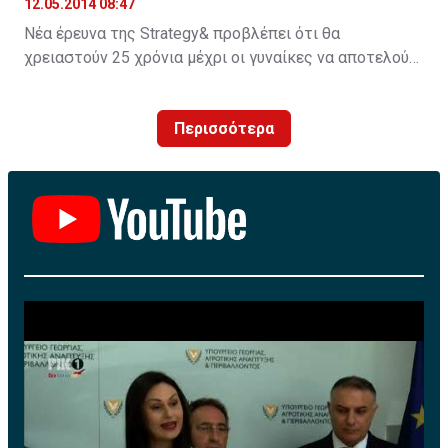
12.05.2014 08:47
Νέα έρευνα της Strategy& προβλέπει ότι θα
χρειαστούν 25 χρόνια μέχρι οι γυναίκες να αποτελούν
περίπου το ένα τρίτο των νέων CEOs στις
μεγαλύτερες εταιρείες του κόσμου
Περισσότερα
Η γενική τάση είναι θετική καθώς περισσότερες
γυναίκες αναλαμβάνουν το ρόλο του CEO σε σύγκριση
με όσες αποχωρούν από το αξίωμα. Ωστόσο, υπάρχουν
μεγαλύτερες πιθανότητες για τις γυναίκες CEOs να
αναγκαστούν να αποχωρήσουν από τη θέση τους σε
σύγκριση με τους άνδρες και λιγότερες πιθανότητες
να προαχθούν εντός του οργανισμού τους.
Οι αριθμοί διαφοροποιούνται προς τη σωστή
κατεύθυνση: Στα οκτώ από τα δέκα τελευταία χρόνια,
το ποσοστό των γυναικών που ανέλαβαν ως CEOs
στις μεγαλύτερες δημόσιες εταιρείες του κόσμου
είναι υψηλότερο από το ποσοστό εκείνων που