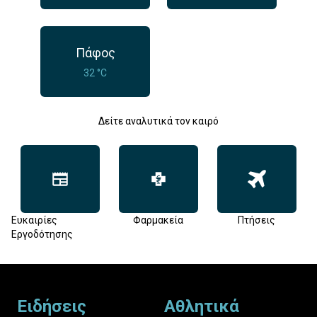
Πάφος
32 °C
Δείτε αναλυτικά τον καιρό
Ευκαιρίες
Φαρμακεία
Πτήσεις
Εργοδότησης
Footer
Ειδήσεις
Αθλητικά