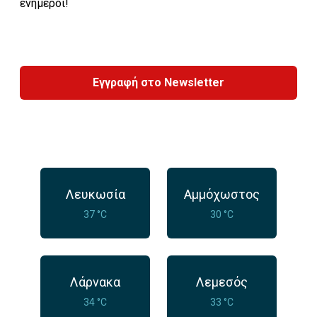
ενήμεροι!
Εγγραφή στο Newsletter
Λευκωσία
Αμμόχωστος
37 °C
30 °C
Λάρνακα
Λεμεσός
34 °C
33 °C