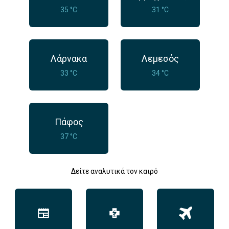
35 °C
31 °C
Λάρνακα
Λεμεσός
33 °C
34 °C
Πάφος
37 °C
Δείτε αναλυτικά τον καιρό