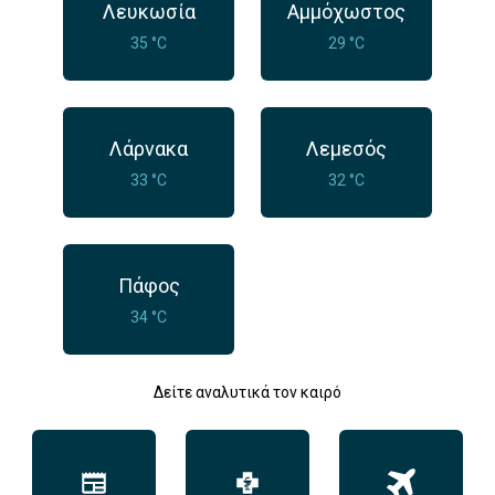
Λευκωσία
Αμμόχωστος
35 °C
29 °C
Λάρνακα
Λεμεσός
33 °C
32 °C
Πάφος
34 °C
Δείτε αναλυτικά τον καιρό