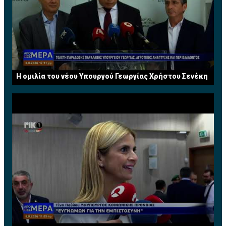
μεγάλους χώρους
• Σκίαση
• Θερμομόνωση
• Φωτισμός
• Διαχείριση αποβλήτων και καθαρισμός όμβριων
υδάτων
• Ηλιακά συστήματα
Η ομιλία του νέου Υπουργού Γεωργίας Χρήστου Σενέκη
• Γεωθερμία
Υπηρεσίες
• Μελετητές και μετρητές
• ESCOs-Energy Services Companies
• Σύμβουλοι
Δώστε και πάρτε όφελος
Αν η εταιρεία σας εξειδικεύεται σε κάποια από τις πιο
πάνω κατηγορίες δηλώστε συμμετοχή ως εκθέτης
σήμερα και:
• Ενημερώστε τους επιχειρηματίες για τις νέες
τάσεις και τις τεχνολογικές εξελίξεις στις