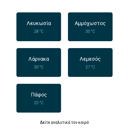
Λευκωσία
Αμμόχωστος
28 °C
30 °C
Λάρνακα
Λεμεσός
30 °C
27 °C
Πάφος
25 °C
Δείτε αναλυτικά τον καιρό