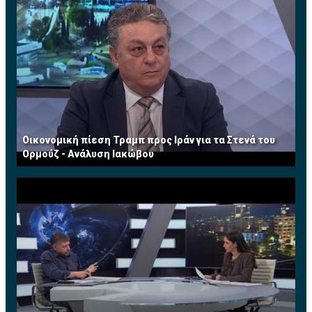
εξοικονόμησης
• Ανάκτηση θερμότητας για θέρμανση και ψύξη σε
μεγάλους χώρους
• Σκίαση
• Θερμομόνωση
• Φωτισμός
• Διαχείριση αποβλήτων και καθαρισμός όμβριων
υδάτων
Οικονομική πίεση Τραμπ προς Ιράν για τα Στενά του
• Ηλιακά συστήματα
Ορμούζ - Ανάλυση Ιακώβου
• Γεωθερμία
Υπηρεσίες
• Μελετητές και μετρητές
• ESCOs-Energy Services Companies
• Σύμβουλοι
Δώστε και πάρτε όφελος
Αν η εταιρεία σας εξειδικεύεται σε κάποια από τις πιο
πάνω κατηγορίες δηλώστε συμμετοχή ως εκθέτης