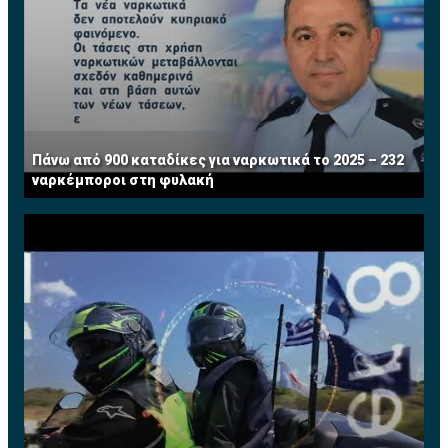
και άλλους οργανισμούς προς το σκοπό αυτό.
για να δει τις λύσεις που του προσφέρονται. Εσείς δεν
έχετε παρά να τους πείσετε να προχωρήσουν.
Κατηγορίες Εκθετών
Παραγωγή Ενέργειας
• Φωτοβολταϊκά συστήματα
Πάνω από 900 καταδίκες για ναρκωτικά το 2025 – 232
• Αυτοπαραγωγή
ναρκέμποροι στη φυλακή
• Εμπορικά συστήματα
• Bιομάζα
Εξοικονόμηση Ενέργειας
• Συστήματα ενεργειακής απόδοσης και
εξοικονόμησης
• Ανάκτηση θερμότητας για θέρμανση και ψύξη σε
μεγάλους χώρους
• Σκίαση
• Θερμομόνωση
• Φωτισμός
• Διαχείριση αποβλήτων και καθαρισμός όμβριων