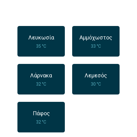
Λευκωσία
Αμμόχωστος
35 °C
33 °C
Λάρνακα
Λεμεσός
32 °C
30 °C
Πάφος
32 °C