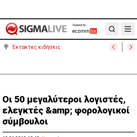
Powered by:
Search
Έκτακτες ειδήσεις
Γερμανία: Συγκρούστηκαν δύο τραμ - Τουλάχιστον
25 τραυματίες, οι 7 σοβαρά
Οι 50 μεγαλύτεροι λογιστές,
ελεγκτές &amp; φορολογικοί
σύμβουλoι