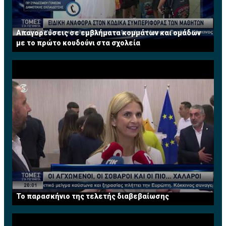
Παραγωγή Ενέργειας
• Φωτοβολταϊκά συστήματα
Απαγορεύσεις σε εμβλήματα κομμάτων και ομάδων
• Αυτοπαραγωγή
με το πρώτο κουδούνι στα σχολεία
• Εμπορικά συστήματα
• Bιομάζα
Εξοικονόμηση Ενέργειας
• Συστήματα ενεργειακής απόδοσης και
εξοικονόμησης
• Ανάκτηση θερμότητας για θέρμανση και ψύξη σε
μεγάλους χώρους
• Σκίαση
• Θερμομόνωση
• Φωτισμός
• Διαχείριση αποβλήτων και καθαρισμός όμβριων
υδάτων
• Ηλιακά συστήματα
Το παρασκήνιο της τελετής διαβεβαίωσης
• Γεωθερμία
Υπηρεσίες