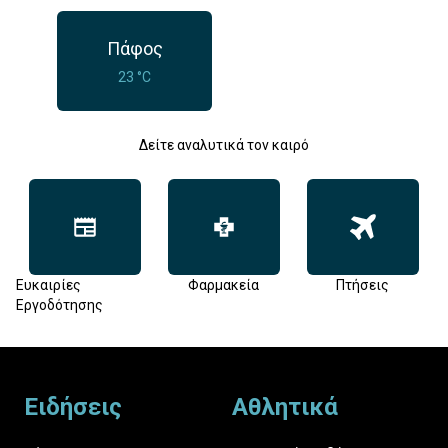
Πάφος
23 °C
Δείτε αναλυτικά τον καιρό
Ευκαιρίες
Φαρμακεία
Πτήσεις
Εργοδότησης
Footer
Ειδήσεις
Αθλητικά