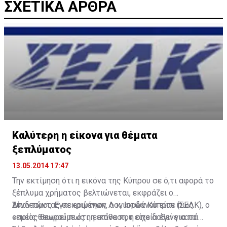
ΣΧΕΤΙΚΑ ΑΡΘΡΑ
Καλύτερη η είκονα για θέματα
ξεπλύματος
13.05.2014 17:47
Την εκτίμηση ότι η εικόνα της Κύπρου σε ό,τι αφορά το
ξέπλυμα χρήματος βελτιώνεται, εκφράζει ο
Σύνδεσμος Εγκεκριμένων Λογιστών Κύπρου (ΣΕΛΚ), ο
Απαντώντας σε ερώτηση, ο κ. Ιορδάνου είπε πως
οποίος θεωρεί πως η εικόνα που είχε δοθεί για το
«εμείς θεωρούμε ότι η επίθεση, η οποία έγινε κατά