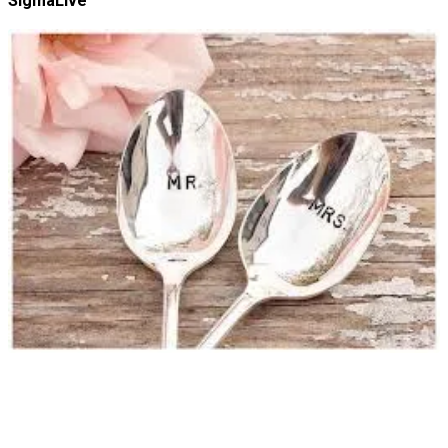
SigmaLive