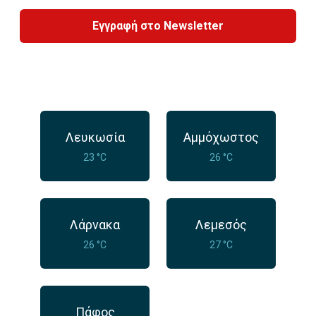
Εγγραφή στο Newsletter
Λευκωσία
Αμμόχωστος
23 °C
26 °C
Λάρνακα
Λεμεσός
26 °C
27 °C
Πάφος