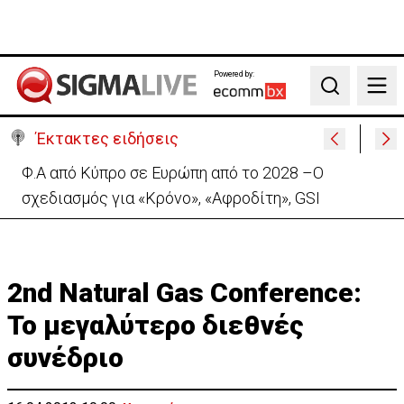
Powered by:
Search
Έκτακτες ειδήσεις
Πέθανε στα 74 του χρόνια ο ηθοποιός Νίκος
Καλογερόπουλος
2nd Natural Gas Conference:
Το μεγαλύτερο διεθνές
συνέδριο