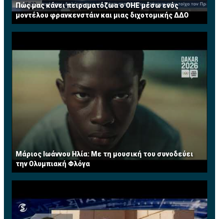
Πώς μας κάνει πειραματόζωα ο ΟΗΕ μέσω ενός
• Αυτοπαραγωγή
μοντέλου φρανκενστάιν και μιας διχοτομικής ΔΔΟ
• Εμπορικά συστήματα
• Bιομάζα
Εξοικονόμηση Ενέργειας
• Συστήματα ενεργειακής απόδοσης και
εξοικονόμησης
• Ανάκτηση θερμότητας για θέρμανση και ψύξη σε
μεγάλους χώρους
• Σκίαση
• Θερμομόνωση
• Φωτισμός
• Διαχείριση αποβλήτων και καθαρισμός όμβριων
υδάτων
Μάριος Ιωάννου Ηλία: Με τη μουσική του συνοδεύει
• Ηλιακά συστήματα
την Ολυμπιακή Φλόγα
• Γεωθερμία
Υπηρεσίες
• Μελετητές και μετρητές
• ESCOs-Energy Services Companies