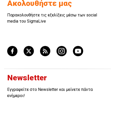
Ακολουθήστε μας
περισσότερες πληροφορίες, κόστος συμμετοχής με
περίπτερο ως Εκθέτης ή Χορηγός και εγγραφές
Παρακολουθήστε τις εξελίξεις μέσω των social
επικοινωνήστε στο
τηλ.:
22505555, φαξ: 22679820,
e-
media του SigmaLive
mail:
events@imhbusiness.com,
ιστοσελίδα:
www.imhbusiness.com.
Newsletter
Εγγραφείτε στο Newsletter και μείνετε πάντα
ενήμεροι!