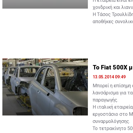
Η εταιρεία είναι ε
χονδρική και λιαν
Η Τάσος Τρουλλίδη
αποθήκες συνολικο
To Fiat 500X
13.05.2014 09:49
Μπορεί η επίσημη 
λανσάρισμα για τα 
παραγωγής.
Η ιταλική εταιρεί
εργοστάσιο στο Me
συναρμολόγησης.
Το τετρακίνητο 50