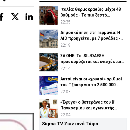
Ιταλία: Θερμοκρασίες μέχρι 48
βαθμούς - Το πιο ζεστό
καλοκαίρι των 100 χρόνων
22:35
Δημοσκόπηση στη Γερμανία: Η
AfD προηγείται με 7 μονάδες -
Διεύρυνε τη διαφορά
22:19
ΣΑ ΟΗΕ: Το ISIL/DAESH
προσαρμόζεται και ενισχύεται
στην Αφρική - Πώς απειλεί
22:14
Αυτοί είναι οι «χρυσοί» αριθμοί
του Τζόκερ για τα 2.500.000
ευρώ
22:07
«Έφυγε» ο βετεράνος του Β'
Παγκοσμίου και αγωνιστής
ΕΟΚΑ, Παύλος Μ. Κασάπης
22:04
Sigma TV Ζωντανά Τώρα
«Όχι» 9 χωρών σε ισχυρισμό