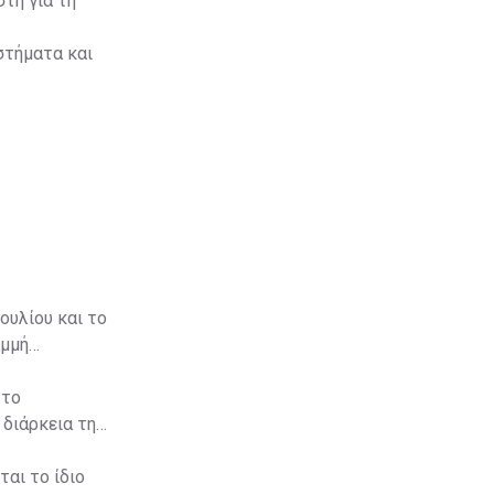
στή για τη
στήματα και
ουλίου και το
αμμή
 το
 διάρκεια της
αι το ίδιο