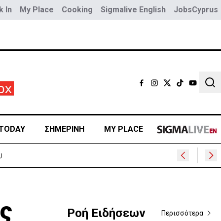
 In
My Place
Cooking
Sigmalive English
JobsCyprus
Sear
TODAY
ΣΗΜΕΡΙΝΗ
MY PLACE
υ
ς
Ροή Ειδήσεων
Περισσότερα