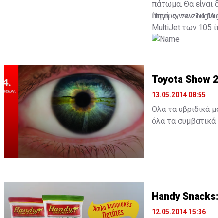
πάτωμα. Θα είναι 
ίππους, τον 1.4 Mu
Πηγή: www.zougla.
MultiJet των 105 
Toyota Show 
13.05.2014 08:55
Όλα τα υβριδικά μ
όλα τα συμβατικά
H Toyota σε ένα ξ
κάνετε test drive
θα πάρετε ένα και
Καλοπαναγιώτη, όπ
ξενοδοχείο Casale 
Handy Snacks:
12.05.2014 15:36
Παράλληλα, σημει