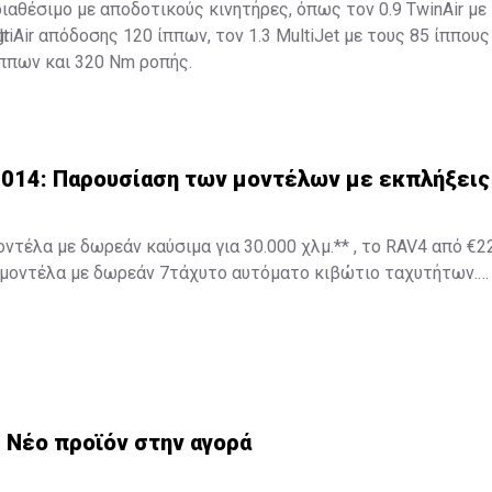
διαθέσιμο με αποδοτικούς κινητήρες, όπως τον 0.9 TwinAir με
ltiAir απόδοσης 120 ίππων, τον 1.3 MultiJet με τους 85 ίππους 
gr
ίππων και 320 Nm ροπής.
2014: Παρουσίαση των μοντέλων με εκπλήξεις
οντέλα με δωρεάν καύσιμα για 30.000 χλμ.** , το RAV4 από €2
 μοντέλα με δωρεάν 7τάχυτο αυτόματο κιβώτιο ταχυτήτων.
εχωριστό event που διοργανώνει καλέι το κοινό αναφέροντας:
 το μοντέλο που σας αρέσει και μπείτε αυτόματα στην κλήρωσ
νούριο Toyota (αναλόγως διαθεσιμότητας) και θα οδηγήσετε μ
ου σας περιμένει διαμονή για δύο για ένα βράδυ και θεραπεί
Panayiotis".
 Νέο προϊόν στην αγορά
ώνεται: "Το Σάββατο 17 Μαΐου, ελάτε μια βόλτα στα showro