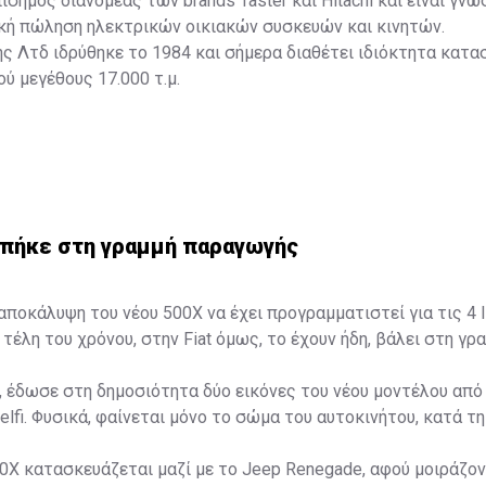
πίσημος διανομέας των brands Taster και Hitachi και είναι γνω
ική πώληση ηλεκτρικών οικιακών συσκευών και κινητών.
ς Λτδ ιδρύθηκε το 1984 και σήμερα διαθέτει ιδιόκτητα κατα
ύ μεγέθους 17.000 τ.μ.
 μπήκε στη γραμμή παραγωγής
αποκάλυψη του νέου 500Χ να έχει προγραμματιστεί για τις 4 Ι
τέλη του χρόνου, στην Fiat όμως, το έχουν ήδη, βάλει στη γρ
α, έδωσε στη δημοσιότητα δύο εικόνες του νέου μοντέλου από
lfi. Φυσικά, φαίνεται μόνο το σώμα του αυτοκινήτου, κατά τη
0X κατασκευάζεται μαζί με το Jeep Renegade, αφού μοιράζοντ