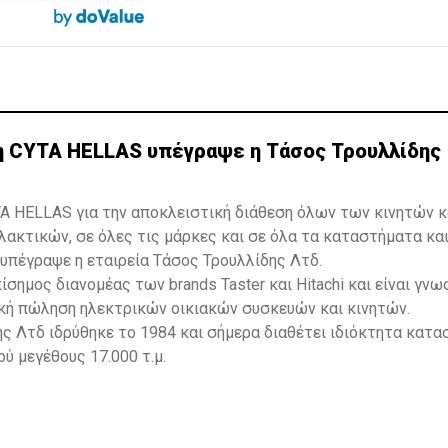
η CYTA HELLAS υπέγραψε η Τάσος Τρουλλίδης
A HELLAS για την αποκλειστική διάθεση όλων των κινητών κ
ακτικών, σε όλες τις μάρκες και σε όλα τα καταστήματα κα
υπέγραψε η εταιρεία Τάσος Τρουλλίδης Λτδ.
πίσημος διανομέας των brands Taster και Hitachi και είναι γνω
ική πώληση ηλεκτρικών οικιακών συσκευών και κινητών.
ς Λτδ ιδρύθηκε το 1984 και σήμερα διαθέτει ιδιόκτητα κατα
ύ μεγέθους 17.000 τ.μ.