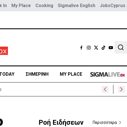
 In
My Place
Cooking
Sigmalive English
JobsCyprus
Sear
TODAY
ΣΗΜΕΡΙΝΗ
MY PLACE
υ
ο
Ροή Ειδήσεων
Περισσότερα