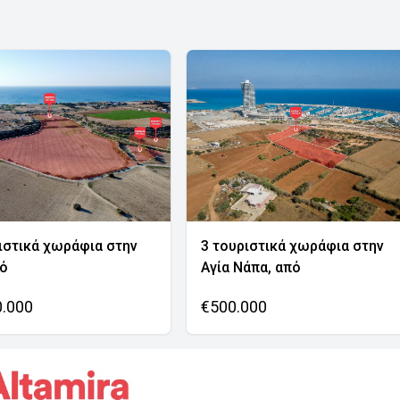
ιστικά χωράφια στην
3 τουριστικά χωράφια στην
νό
Αγία Νάπα, από
0.000
€500.000