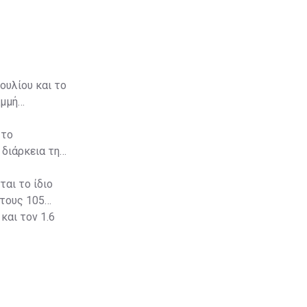
ουλίου και το
αμμή
 το
 διάρκεια της
αι το ίδιο
 τους 105
και τον 1.6