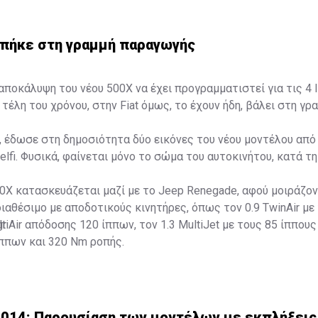
 μπήκε στη γραμμή παραγωγής
αποκάλυψη του νέου 500Χ να έχει προγραμματιστεί για τις 4 Ι
τέλη του χρόνου, στην Fiat όμως, το έχουν ήδη, βάλει στη γρ
α, έδωσε στη δημοσιότητα δύο εικόνες του νέου μοντέλου από
lfi. Φυσικά, φαίνεται μόνο το σώμα του αυτοκινήτου, κατά τη
0X κατασκευάζεται μαζί με το Jeep Renegade, αφού μοιράζοντ
διαθέσιμο με αποδοτικούς κινητήρες, όπως τον 0.9 TwinAir με
ltiAir απόδοσης 120 ίππων, τον 1.3 MultiJet με τους 85 ίππους 
gr
ίππων και 320 Nm ροπής.
2014: Παρουσίαση των μοντέλων με εκπλήξεις