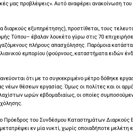
δικές μας προβλέψεις». Αυτό αναφέρει ανακοίνωση το
α διαρκούς εξυπηρέτησης), προστίθεται, τους τελευτ
μής Τύπου– έβαλαν λουκέτο γύρω στις 70 επιχειρήσε
ργαζόμενους πλήρους απασχόλησης. Παρόμοια κατάστα
υ λιανικού εμπορίου (φούρνους, καταστήματα ειδών έν
ηφανεύονται ότι με το συγκεκριμένο μέτρο δόθηκε εργα
ς νέων θέσεων εργασίας. Όμως οι πολίτες και οι αρμό
 ελαχίστων ωρών εβδομαδιαίως, οι οποίες συμποσούμε
ασχόλησης.
ι ο Πρόεδρος του Συνδέσμου Καταστημάτων Διαρκούς
μετατρέψει εν μία νυκτί, χωρίς οποιαδήποτε μελέτη