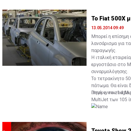
To Fiat 500X
13.05.2014 09:49
Μπορεί η επίσημη 
λανσάρισμα για τα 
παραγωγής.
Η ιταλική εταιρεί
εργοστάσιο στο Me
συναρμολόγησης.
Το τετρακίνητο 50
πάτωμα. Θα είναι 
ίππους, τον 1.4 Mu
Πηγή: www.zougla.
MultiJet των 105 
Toyota Show 