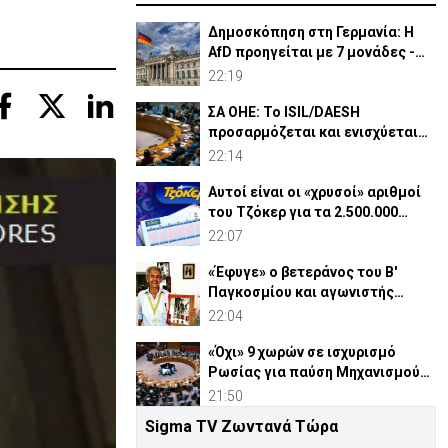
Δημοσκόπηση στη Γερμανία: Η
AfD προηγείται με 7 μονάδες -
Διεύρυνε τη διαφορά
22:19
ΣΑ ΟΗΕ: Το ISIL/DAESH
προσαρμόζεται και ενισχύεται
στην Αφρική - Πώς απειλεί
22:14
Αυτοί είναι οι «χρυσοί» αριθμοί
του Τζόκερ για τα 2.500.000
ευρώ
22:07
«Έφυγε» ο βετεράνος του Β'
Παγκοσμίου και αγωνιστής
ΕΟΚΑ, Παύλος Μ. Κασάπης
22:04
«Όχι» 9 χωρών σε ισχυρισμό
Ρωσίας για παύση Μηχανισμού
Ποινικών Δικαστηρίων
21:50
Sigma TV Ζωντανά Τώρα
ΗΠΑ: Μαζικές κυβερνοεπιθέσεις