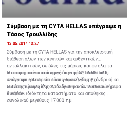
Σύμβαση με τη CYTA HELLAS υπέγραψε η
Τάσος Τρουλλίδης
13.05.2014 13:27
Σύμβαση με τη CYTA HELLAS για την αποκλειστική
διάθεση όλων των κινητών και αυθεντικών
ανταλλακτικών, σε όλες τις μάρκες και σε όλα τα
καταστήματα και συνεργάτες της CYTA HELLAS,
Η εταιρεία είναι επίσημος διανομέας των brands
υπέγραψε η εταιρεία Τάσος Τρουλλίδης Λτδ.
Taster και Hitachi και είναι γνωστή για τη χονδρική και
λιανική πώληση ηλεκτρικών οικιακών συσκευών και
Η Τάσος Τρουλλίδης Λτδ ιδρύθηκε το 1984 και σήμερα
κινητών.
διαθέτει ιδιόκτητα καταστήματα και αποθήκες
συνολικού μεγέθους 17.000 τ.μ.