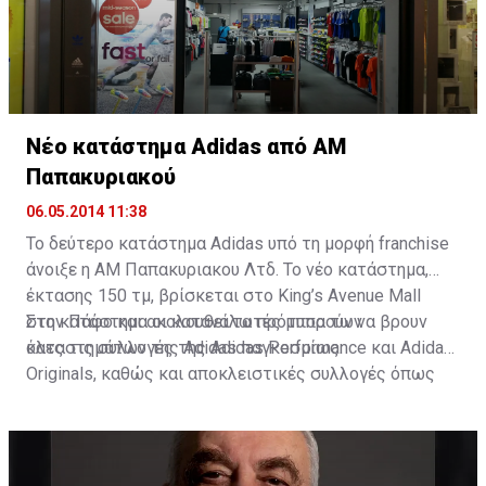
συγκεκριμένη λίστα είναι άστοχη και δημιουργεί
λανθασμένη εντύπωση. Ως εκ τούτου επιφυλάσσει όλα
τα νόμιμα της δικαιώματα», καταλήγει η ανακοίνωση.
Νέο κατάστημα Adidas από ΑΜ
Παπακυριακού
06.05.2014 11:38
Το δεύτερο κατάστημα Adidas υπό τη μορφή franchise
άνοιξε η ΑΜ Παπακυριακου Λτδ. Το νέο κατάστημα,
έκτασης 150 τμ, βρίσκεται στο King’s Avenue Mall
στην Πάφο και ακολουθεί τα πρότυπα των
Στο κατάστημα οι καταναλωτές μπορούν να βρουν
καταστημάτων της Adidas παγκοσμίως.
όλες τις συλλογές της Adidas Performance και Adidas
Originals, καθώς και αποκλειστικές συλλογές όπως
Stella MacCartney.