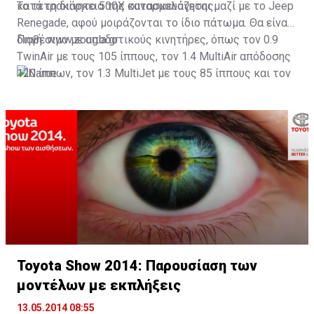
κατά τη διάρκεια της συναρμολόγησης.
Το τετρακίνητο 500X κατασκευάζεται μαζί με το Jeep
Renegade, αφού μοιράζονται το ίδιο πάτωμα. Θα είναι
διαθέσιμο με αποδοτικούς κινητήρες, όπως τον 0.9
Πηγή: www.zougla.gr
TwinAir με τους 105 ίππους, τον 1.4 MultiAir απόδοσης
120 ίππων, τον 1.3 MultiJet με τους 85 ίππους και τον
1.6 MultiJet των 105 ίππων και 320 Nm ροπής.
Toyota Show 2014: Παρουσίαση των
μοντέλων με εκπλήξεις
13.05.2014 08:55