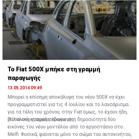
To Fiat 500X μπήκε στη γραμμή
παραγωγής
13.05.2014 09:49
Μπορεί η επίσημη αποκάλυψη του νέου 500Χ να έχει
προγραμματιστεί για τις 4 Ιουλίου και το λανσάρισμα
για τα τέλη του χρόνου, στην Fiat όμως, το έχουν ήδη,
βάλει στη γραμμή παραγωγής.
Η ιταλική εταιρεία, έδωσε στη δημοσιότητα δύο
εικόνες του νέου μοντέλου από το εργοστάσιο στο
Melfi. Φυσικά, φαίνεται μόνο το σώμα του αυτοκινήτου,