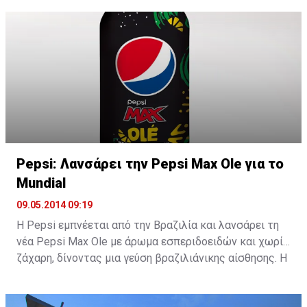
έπιπλα, είδη κουζίνας και δώρα.
Pepsi: Λανσάρει την Pepsi Max Ole για το
Mundial
09.05.2014 09:19
Η Pepsi εμπνέεται από την Βραζιλία και λανσάρει τη
νέα Pepsi Max Ole με άρωμα εσπεριδοειδών και χωρίς
ζάχαρη, δίνοντας μια γεύση βραζιλιάνικης αίσθησης. Η
νέα Pepsi Max Οle διατίθεται ήδη στην αγορά στο
εξωτερικό και στην Ελλάδα σε περιορισμένη έκδοση.