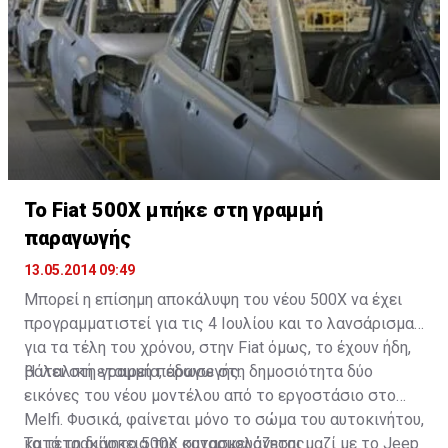
To Fiat 500X μπήκε στη γραμμή
παραγωγής
13.05.2014 09:49
Μπορεί η επίσημη αποκάλυψη του νέου 500Χ να έχει
προγραμματιστεί για τις 4 Ιουλίου και το λανσάρισμα
για τα τέλη του χρόνου, στην Fiat όμως, το έχουν ήδη,
βάλει στη γραμμή παραγωγής.
Η ιταλική εταιρεία, έδωσε στη δημοσιότητα δύο
εικόνες του νέου μοντέλου από το εργοστάσιο στο
Melfi. Φυσικά, φαίνεται μόνο το σώμα του αυτοκινήτου,
κατά τη διάρκεια της συναρμολόγησης.
Το τετρακίνητο 500X κατασκευάζεται μαζί με το Jeep