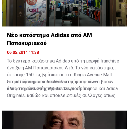
λανθασμένη εντύπωση. Ως εκ τούτου επιφυλάσσει όλα
τα νόμιμα της δικαιώματα», καταλήγει η ανακοίνωση.
Νέο κατάστημα Adidas από ΑΜ
Παπακυριακού
06.05.2014 11:38
Το δεύτερο κατάστημα Adidas υπό τη μορφή franchise
άνοιξε η ΑΜ Παπακυριακου Λτδ. Το νέο κατάστημα,
έκτασης 150 τμ, βρίσκεται στο King’s Avenue Mall
στην Πάφο και ακολουθεί τα πρότυπα των
Στο κατάστημα οι καταναλωτές μπορούν να βρουν
καταστημάτων της Adidas παγκοσμίως.
όλες τις συλλογές της Adidas Performance και Adidas
Originals, καθώς και αποκλειστικές συλλογές όπως
Stella MacCartney.