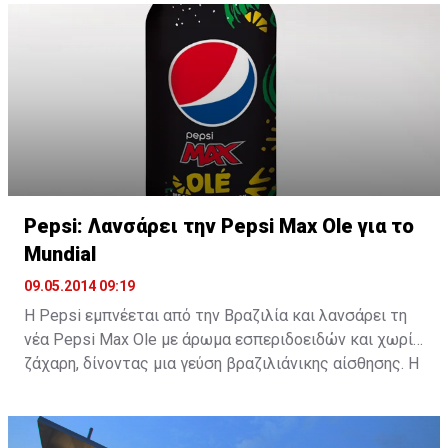
Pepsi: Λανσάρει την Pepsi Max Ole για το
Mundial
09.05.2014 09:19
Η Pepsi εμπνέεται από την Βραζιλία και λανσάρει τη
νέα Pepsi Max Ole με άρωμα εσπεριδοειδών και χωρίς
ζάχαρη, δίνοντας μια γεύση βραζιλιάνικης αίσθησης. Η
νέα Pepsi Max Οle διατίθεται ήδη στην αγορά στο
εξωτερικό και στην Ελλάδα σε περιορισμένη έκδοση.