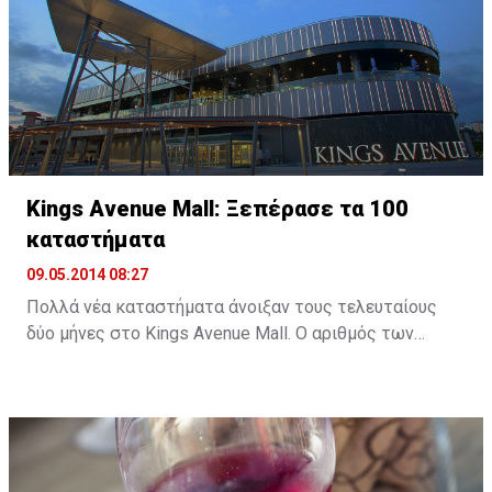
Kings Avenue Mall: Ξεπέρασε τα 100
καταστήματα
09.05.2014 08:27
Πολλά νέα καταστήματα άνοιξαν τους τελευταίους
δύο μήνες στο Kings Avenue Mall. Ο αριθμός των
καταστημάτων έχει πλέον ξεπεράσει τα εκατό,
δίνοντας έτσι στους πελάτες περισσότερες επιλογές
σε είδη ένδυσης , υπόδησης, αξεσουάρ, υπηρεσιών και
εστίασης.
Τα νέα καταστήματα που άνοιξαν τους δύο