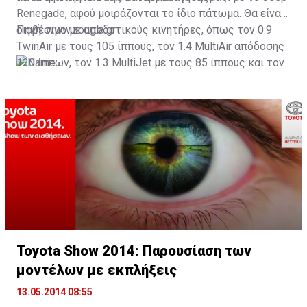
Renegade, αφού μοιράζονται το ίδιο πάτωμα. Θα είναι
διαθέσιμο με αποδοτικούς κινητήρες, όπως τον 0.9
Πηγή: www.zougla.gr
TwinAir με τους 105 ίππους, τον 1.4 MultiAir απόδοσης
120 ίππων, τον 1.3 MultiJet με τους 85 ίππους και τον
1.6 MultiJet των 105 ίππων και 320 Nm ροπής.
Toyota Show 2014: Παρουσίαση των
μοντέλων με εκπλήξεις
13.05.2014 08:55