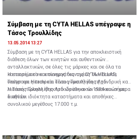
Σύμβαση με τη CYTA HELLAS υπέγραψε η
Τάσος Τρουλλίδης
13.05.2014 13:27
Σύμβαση με τη CYTA HELLAS για την αποκλειστική
διάθεση όλων των κινητών και αυθεντικών
ανταλλακτικών, σε όλες τις μάρκες και σε όλα τα
καταστήματα και συνεργάτες της CYTA HELLAS,
Η εταιρεία είναι επίσημος διανομέας των brands
υπέγραψε η εταιρεία Τάσος Τρουλλίδης Λτδ.
Taster και Hitachi και είναι γνωστή για τη χονδρική και
λιανική πώληση ηλεκτρικών οικιακών συσκευών και
Η Τάσος Τρουλλίδης Λτδ ιδρύθηκε το 1984 και σήμερα
κινητών.
διαθέτει ιδιόκτητα καταστήματα και αποθήκες
συνολικού μεγέθους 17.000 τ.μ.