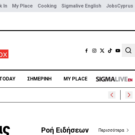
 In
My Place
Cooking
Sigmalive English
JobsCyprus
Sear
TODAY
ΣΗΜΕΡΙΝΗ
MY PLACE
ας
Ροή Ειδήσεων
Περισσότερα