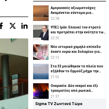
Αμερικανός αξιωματούχος:
Αναμένεται σύντομα μια
συμφωνία για Ορμούζ
22:28
ΥΠΕΞ Ιράν: Επαινεί τον στρατό
και προτρέπει στην ενότητα των
μουσουλμάνων
22:20
Νέο ιστορικό χαμηλό επίπεδο
έναντι ευρώ και δολαρίου για
τουρκική λίρα
22:12
Στα 33 μειώθηκαν τα πλοία που
εξήλθαν το Ορμούζ μέχρι την
Πέμπτη
21:55
Ουκρανία: Δύο νεκροί και έξι
τραυματίες από ρωσικά
πλήγματα
21:37
Sigma TV Ζωντανά Τώρα
ΗΠΑ: Η Γερουσία ενέκρινε νέες