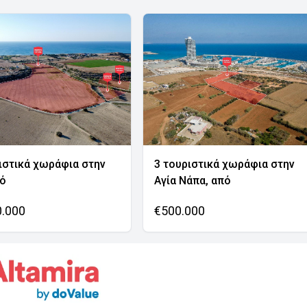
ιστικά χωράφια στην
3 τουριστικά χωράφια στην
νό
Αγία Νάπα, από
0.000
€500.000