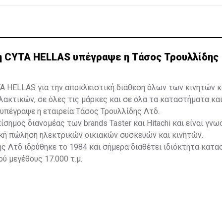
η CYTA HELLAS υπέγραψε η Τάσος Τρουλλίδης
A HELLAS για την αποκλειστική διάθεση όλων των κινητών κ
ακτικών, σε όλες τις μάρκες και σε όλα τα καταστήματα κα
υπέγραψε η εταιρεία Τάσος Τρουλλίδης Λτδ.
πίσημος διανομέας των brands Taster και Hitachi και είναι γνω
ική πώληση ηλεκτρικών οικιακών συσκευών και κινητών.
ς Λτδ ιδρύθηκε το 1984 και σήμερα διαθέτει ιδιόκτητα κατα
ύ μεγέθους 17.000 τ.μ.