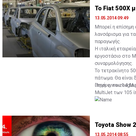
To Fiat 500X
13.05.2014 09:49
Μπορεί η επίσημη 
λανσάρισμα για τα 
παραγωγής.
Η ιταλική εταιρεί
εργοστάσιο στο Me
συναρμολόγησης.
Το τετρακίνητο 50
πάτωμα. Θα είναι 
ίππους, τον 1.4 Mu
Πηγή: www.zougla.
MultiJet των 105 
Toyota Show 
13.05.2014 08:55