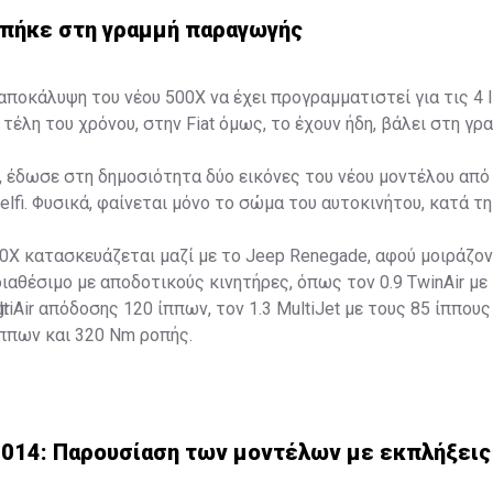
 μπήκε στη γραμμή παραγωγής
αποκάλυψη του νέου 500Χ να έχει προγραμματιστεί για τις 4 Ι
τέλη του χρόνου, στην Fiat όμως, το έχουν ήδη, βάλει στη γρ
α, έδωσε στη δημοσιότητα δύο εικόνες του νέου μοντέλου από
lfi. Φυσικά, φαίνεται μόνο το σώμα του αυτοκινήτου, κατά τη
0X κατασκευάζεται μαζί με το Jeep Renegade, αφού μοιράζοντ
διαθέσιμο με αποδοτικούς κινητήρες, όπως τον 0.9 TwinAir με
ltiAir απόδοσης 120 ίππων, τον 1.3 MultiJet με τους 85 ίππους 
gr
ίππων και 320 Nm ροπής.
2014: Παρουσίαση των μοντέλων με εκπλήξεις