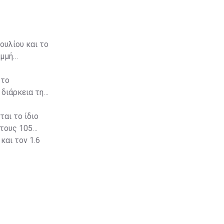
ουλίου και το
αμμή
 το
 διάρκεια της
αι το ίδιο
 τους 105
και τον 1.6