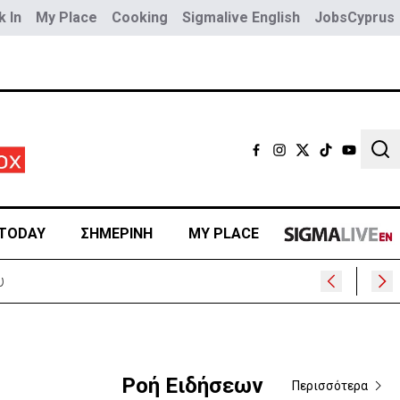
 In
My Place
Cooking
Sigmalive English
JobsCyprus
Sear
TODAY
ΣΗΜΕΡΙΝΗ
MY PLACE
Ροή Ειδήσεων
Περισσότερα