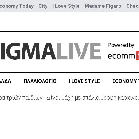
conomy Today
City
I Love Style
Madame Figaro
Check
Powered by:
ΛΑΔΑ
ΠΑΛΑΙΟΛΟΓΙΟ
I LOVE STYLE
ECONOMY 
ύο τραμ - Τουλάχιστον 25 τραυματίες, οι 7 σοβαρά