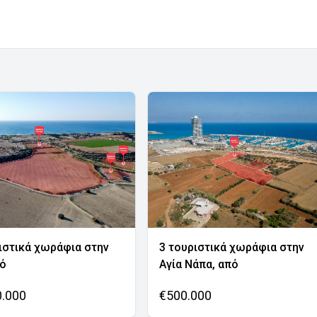
ιστικά χωράφια στην
3 τουριστικά χωράφια στην
νό
Αγία Νάπα, από
0.000
€500.000