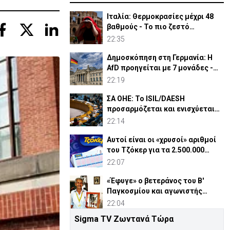
Ιταλία: Θερμοκρασίες μέχρι 48
βαθμούς - Το πιο ζεστό
καλοκαίρι των 100 χρόνων
22:35
Δημοσκόπηση στη Γερμανία: Η
AfD προηγείται με 7 μονάδες -
Διεύρυνε τη διαφορά
22:19
ΣΑ ΟΗΕ: Το ISIL/DAESH
προσαρμόζεται και ενισχύεται
στην Αφρική - Πώς απειλεί
22:14
Αυτοί είναι οι «χρυσοί» αριθμοί
του Τζόκερ για τα 2.500.000
ευρώ
22:07
«Έφυγε» ο βετεράνος του Β'
Παγκοσμίου και αγωνιστής
ΕΟΚΑ, Παύλος Μ. Κασάπης
22:04
Sigma TV Ζωντανά Τώρα
«Όχι» 9 χωρών σε ισχυρισμό