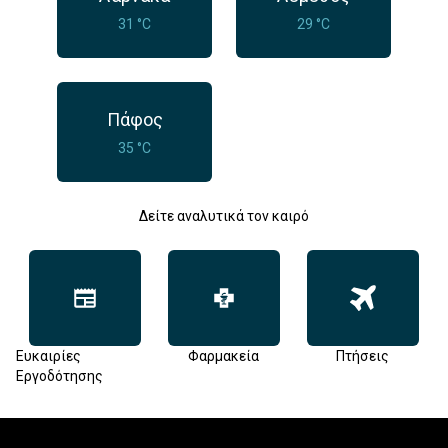
31 °C
29 °C
Πάφος
35 °C
Δείτε αναλυτικά τον καιρό
Ευκαιρίες
Φαρμακεία
Πτήσεις
Εργοδότησης
Footer