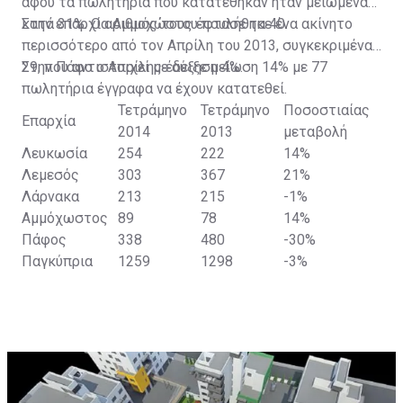
αφού τα πωλητήρια που κατατέθηκαν ήταν μειωμένα
κατά 31%. Ο αριθμός τους έφτασε τα 40.
Στην επαρχία Αμμοχώστου πουλήθηκε ένα ακίνητο
περισσότερο από τον Απρίλη του 2013, συγκεκριμένα
29, που αντιστοιχεί με αύξηση 4%.
Στην Πάφο ο Απρίλης έδειξε μείωση 14% με 77
πωλητήρια έγγραφα να έχουν κατατεθεί.
Τετράμηνο
Τετράμηνο
Ποσοστιαίας
Επαρχία
2014
2013
μεταβολή
Λευκωσία
254
222
14%
Λεμεσός
303
367
21%
Λάρνακα
213
215
-1%
Αμμόχωστος
89
78
14%
Πάφος
338
480
-30%
Παγκύπρια
1259
1298
-3%