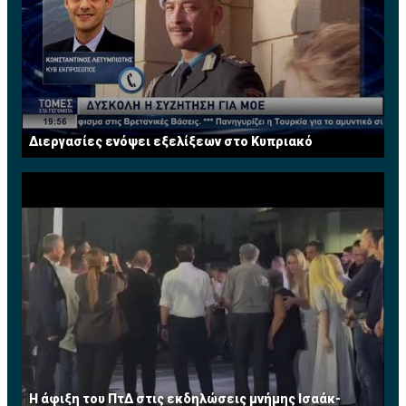
προσπαθώντας να ανακτήσουμε τόσο τις παλιές αλλά
και να δημιουργήσουμε επίσης νέες αγορές. Όπως έχει
προγραμματίσει η Εταιρεία μας για φέτος θα
συμμετάσχει σ’όλες τις μεγάλες κτηματικές εκθέσεις
αλλά θα οργανώσουμε και δικές μας εκθέσεις και
σεμινάρια ανά το παγκόσμιο".
Διεργασίες ενόψει εξελίξεων στο Κυπριακό
Η άφιξη του ΠτΔ στις εκδηλώσεις μνήμης Ισαάκ-