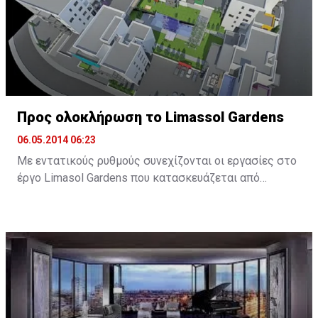
Προς ολοκλήρωση το Limassol Gardens
06.05.2014 06:23
Με εντατικούς ρυθμούς συνεχίζονται οι εργασίες στο
έργο Limasol Gardens που κατασκευάζεται από
κοινοπραξία «Calibre Properties – Vestafoss
Development JV».
Το έργο αποτελείται από 89 διαμερίσματα ενός, δύο
και τριών υπνοδωματίων σε έξι κτήρια τεσσάρων και
πέντε ορόφων. Βρίσκεται σε οικιστική περιοχή στην
ενορία Αγίου Σπυρίδωνα, στο Δήμο Λεμεσού.