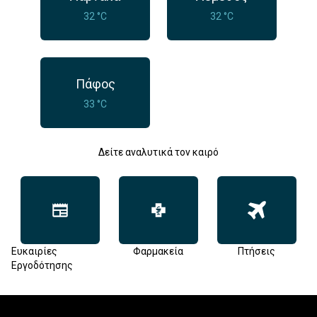
32 °C
32 °C
Πάφος
33 °C
Δείτε αναλυτικά τον καιρό
Ευκαιρίες
Φαρμακεία
Πτήσεις
Εργοδότησης
Footer