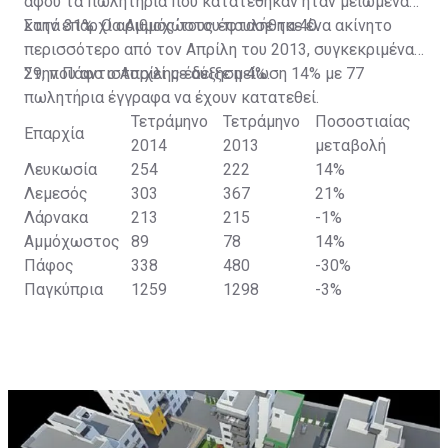
αφού τα πωλητήρια που κατατέθηκαν ήταν μειωμένα
κατά 31%. Ο αριθμός τους έφτασε τα 40.
Στην επαρχία Αμμοχώστου πουλήθηκε ένα ακίνητο
περισσότερο από τον Απρίλη του 2013, συγκεκριμένα
29, που αντιστοιχεί με αύξηση 4%.
Στην Πάφο ο Απρίλης έδειξε μείωση 14% με 77
πωλητήρια έγγραφα να έχουν κατατεθεί.
Τετράμηνο
Τετράμηνο
Ποσοστιαίας
Επαρχία
2014
2013
μεταβολή
Λευκωσία
254
222
14%
Λεμεσός
303
367
21%
Λάρνακα
213
215
-1%
Αμμόχωστος
89
78
14%
Πάφος
338
480
-30%
Παγκύπρια
1259
1298
-3%