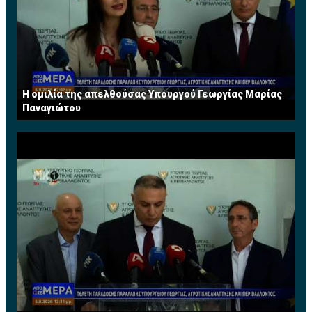
προσπαθώντας να ανακτήσουμε τόσο τις παλιές αλλά
και να δημιουργήσουμε επίσης νέες αγορές. Όπως έχει
προγραμματίσει η Εταιρεία μας για φέτος θα
συμμετάσχει σ’όλες τις μεγάλες κτηματικές εκθέσεις
αλλά θα οργανώσουμε και δικές μας εκθέσεις και
σεμινάρια ανά το παγκόσμιο".
Η ομιλία της απελθούσας Υπουργού Γεωργίας Μαρίας
Παναγιώτου