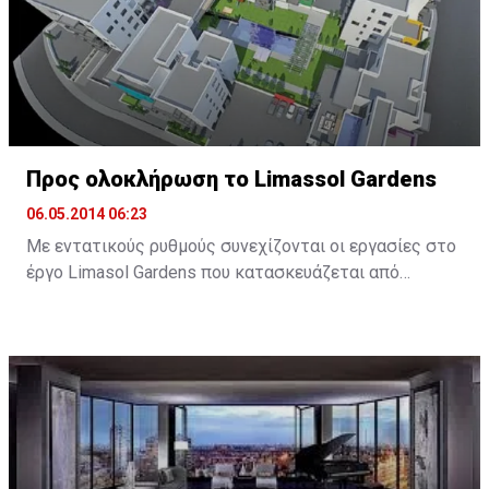
Προς ολοκλήρωση το Limassol Gardens
06.05.2014 06:23
Με εντατικούς ρυθμούς συνεχίζονται οι εργασίες στο
έργο Limasol Gardens που κατασκευάζεται από
κοινοπραξία «Calibre Properties – Vestafoss
Development JV».
Το έργο αποτελείται από 89 διαμερίσματα ενός, δύο
και τριών υπνοδωματίων σε έξι κτήρια τεσσάρων και
πέντε ορόφων. Βρίσκεται σε οικιστική περιοχή στην
ενορία Αγίου Σπυρίδωνα, στο Δήμο Λεμεσού.