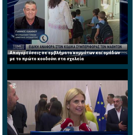
δύσκολη για τον τομέα ανάπτυξης Γης και Περιουσιών,
προσπαθώντας να ανακτήσουμε τόσο τις παλιές αλλά
και να δημιουργήσουμε επίσης νέες αγορές. Όπως έχει
προγραμματίσει η Εταιρεία μας για φέτος θα
συμμετάσχει σ’όλες τις μεγάλες κτηματικές εκθέσεις
αλλά θα οργανώσουμε και δικές μας εκθέσεις και
σεμινάρια ανά το παγκόσμιο".
Απαγορεύσεις σε εμβλήματα κομμάτων και ομάδων
με το πρώτο κουδούνι στα σχολεία