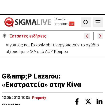
Powered by:
Search
Έκτακτες ειδήσεις
Πίσω στο ΗΒ για την κηδεία του γιου του ο
37χρονος:«Είναι σε άσχημη κατάσταση»
G&amp;P Lazarou:
«Εκστρατεία» στην Κίνα
13.06.2013 10:05
Property