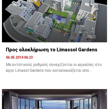
Προς ολοκλήρωση το Limassol Gardens
06.05.2014 06:23
Με εντατικούς ρυθμούς συνεχίζονται οι εργασίες στο
έργο Limasol Gardens που κατασκευάζεται από
κοινοπραξία «Calibre Properties – Vestafoss
Development JV».
Το έργο αποτελείται από 89 διαμερίσματα ενός, δύο
και τριών υπνοδωματίων σε έξι κτήρια τεσσάρων και
πέντε ορόφων. Βρίσκεται σε οικιστική περιοχή στην