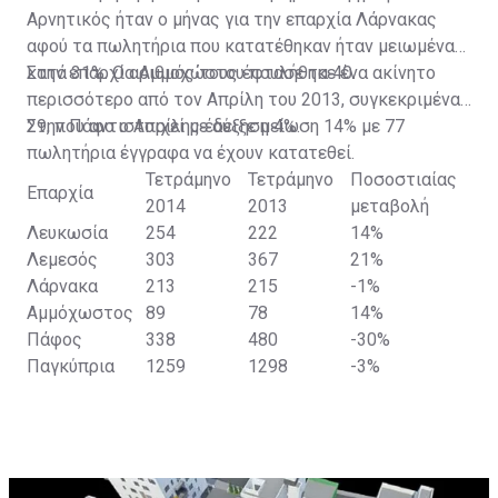
χώρες χειροτερεύει, τόσο αυξάνεται η ελκυστικότητα
τομέα.
Αρνητικός ήταν ο μήνας για την επαρχία Λάρνακας
της Κύπρου” ανέφερε τέλος.
αφού τα πωλητήρια που κατατέθηκαν ήταν μειωμένα
κατά 31%. Ο αριθμός τους έφτασε τα 40.
Στην επαρχία Αμμοχώστου πουλήθηκε ένα ακίνητο
περισσότερο από τον Απρίλη του 2013, συγκεκριμένα
29, που αντιστοιχεί με αύξηση 4%.
Στην Πάφο ο Απρίλης έδειξε μείωση 14% με 77
πωλητήρια έγγραφα να έχουν κατατεθεί.
Τετράμηνο
Τετράμηνο
Ποσοστιαίας
Επαρχία
2014
2013
μεταβολή
Λευκωσία
254
222
14%
Λεμεσός
303
367
21%
Λάρνακα
213
215
-1%
Αμμόχωστος
89
78
14%
Πάφος
338
480
-30%
Παγκύπρια
1259
1298
-3%