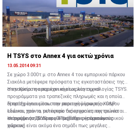
Η TSYS στο Annex 4 για οκτώ χρόνια
13.05.2014 09:31
Σε χώρο 3.000τ.μ. στο Annex 4 του εμπορικού πάρκου
Σιακόλα μετέφερε πρόσφατα τις εγκαταστάσεις της
στην Κύπρο η αμερικανική εταιρεία τεχνολογίας TSYS.
H εταιρεία που παρέχει κυρίως λογισμικά
προγράμματα για τραπεζικές πληρωμές και η οποία
δραστηριοποιείται στην περιοχή μέσω της Κύπρου
Η πράξη έγινε μέσω του μεσιτικού γραφείου G&P
εδώ και χρόνια, μετέφερε τις εργασίες της σε νέα
Lazarou, που το τελευταίο διάστημα επικεντρώνεται
κτίρια με συμβόλαιο για περίοδο οκτώ ετών.
σε πράξεις που αφορούν μεγάλους γραφειακούς
Η συμφωνία TSYS και ΙΤΤL (διαχειρίστρια εμπορικού
χώρους.
πάρκου) είναι ακόμα ένα σημάδι πως μεγάλες
εταιρείες αναζητούν νέους χώρους στέγασης τόσο για