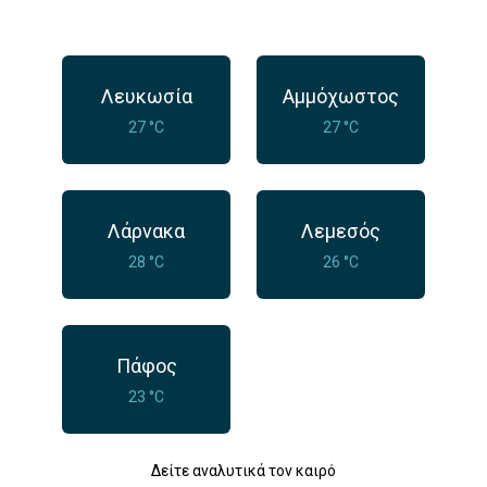
Λευκωσία
Αμμόχωστος
27 °C
27 °C
Λάρνακα
Λεμεσός
28 °C
26 °C
Πάφος
23 °C
Δείτε αναλυτικά τον καιρό