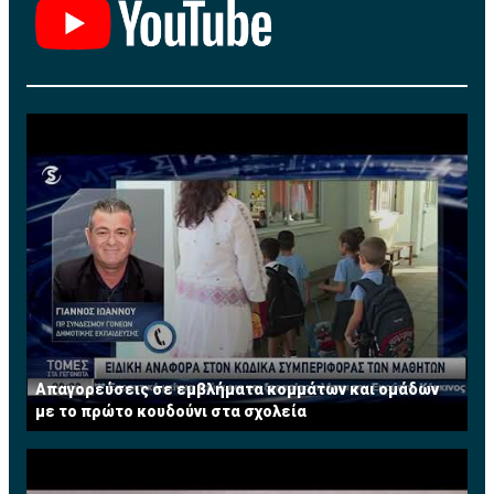
περιβάλλον. Έργα που θέτουν τον πήχη ψηλά και
στοχεύουν στη δυναμική ανάπτυξη και επέκταση του
Ομίλου στο διεθνές στερέωμα.
Ο Διευθυντής της Leptos Estates κος. Παντελής
Λεπτός δήλωσε ότι, «Κάνουμε μεγάλη προσπάθεια
προβολής και ανάδειξης όχι μόνο της εταιρείας μας
αλλά και του νησιού μας γενικότερα σε μια περίοδο
δύσκολη για τον τομέα ανάπτυξης Γης και Περιουσιών,
προσπαθώντας να ανακτήσουμε τόσο τις παλιές αλλά
και να δημιουργήσουμε επίσης νέες αγορές. Όπως έχει
προγραμματίσει η Εταιρεία μας για φέτος θα
συμμετάσχει σ’όλες τις μεγάλες κτηματικές εκθέσεις
αλλά θα οργανώσουμε και δικές μας εκθέσεις και
σεμινάρια ανά το παγκόσμιο".
Απαγορεύσεις σε εμβλήματα κομμάτων και ομάδων
με το πρώτο κουδούνι στα σχολεία