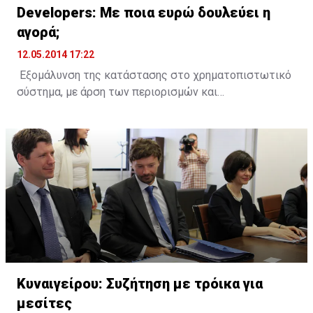
Developers: Με ποια ευρώ δουλεύει η
αγορά;
12.05.2014 17:22
Εξομάλυνση της κατάστασης στο χρηματοπιστωτικό
σύστημα, με άρση των περιορισμών και
ξεμπλοκάρισμα των καταθέσεων, αλλά και να δοθεί ο
κατάλληλος χρόνος, ώστε να εξυπηρετηθούν τα μη
εξυπηρετούμενα δάνεια, ζητούν οι επιχειρηματίες
ανάπτυξης γης.
Την ίδια ώρα ο Σύνδεσμος Επιχειρηματιών Ανάπτυξης
έχει δώσει οδηγίες στα μέλη του να εξυπηρετούν τα
δάνεια τους.
Μιλώντας ύστερα από συνάντηση με εκπροσώπους
της Τρόικας, που επικεντρώθηκε στην κατάσταση
Κυναιγείρου: Συζήτηση με τρόικα για
στον τομέα των ακινήτων και κληθείς να σχολιάσει
μεσίτες
ότι η Τρόικα πιέζει για εξόφληση των μη