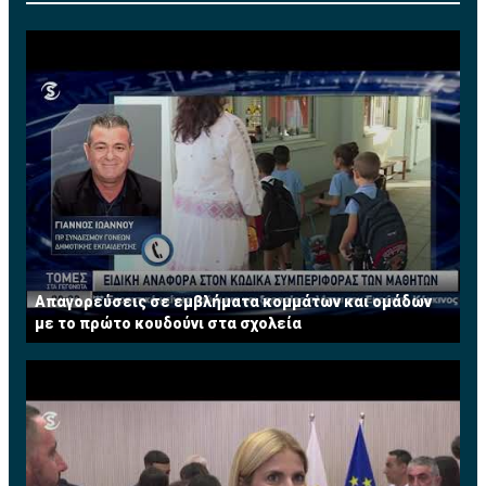
Ο Διευθυντής της Leptos Estates κος. Παντελής
Λεπτός δήλωσε ότι, «Κάνουμε μεγάλη προσπάθεια
προβολής και ανάδειξης όχι μόνο της εταιρείας μας
αλλά και του νησιού μας γενικότερα σε μια περίοδο
δύσκολη για τον τομέα ανάπτυξης Γης και Περιουσιών,
προσπαθώντας να ανακτήσουμε τόσο τις παλιές αλλά
και να δημιουργήσουμε επίσης νέες αγορές. Όπως έχει
προγραμματίσει η Εταιρεία μας για φέτος θα
συμμετάσχει σ’όλες τις μεγάλες κτηματικές εκθέσεις
αλλά θα οργανώσουμε και δικές μας εκθέσεις και
σεμινάρια ανά το παγκόσμιο".
Απαγορεύσεις σε εμβλήματα κομμάτων και ομάδων
με το πρώτο κουδούνι στα σχολεία