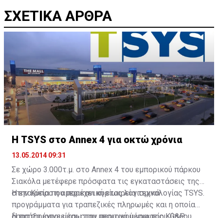
ΣΧΕΤΙΚΑ ΑΡΘΡΑ
Η TSYS στο Annex 4 για οκτώ χρόνια
13.05.2014 09:31
Σε χώρο 3.000τ.μ. στο Annex 4 του εμπορικού πάρκου
Σιακόλα μετέφερε πρόσφατα τις εγκαταστάσεις της
στην Κύπρο η αμερικανική εταιρεία τεχνολογίας TSYS.
H εταιρεία που παρέχει κυρίως λογισμικά
προγράμματα για τραπεζικές πληρωμές και η οποία
δραστηριοποιείται στην περιοχή μέσω της Κύπρου
Η πράξη έγινε μέσω του μεσιτικού γραφείου G&P