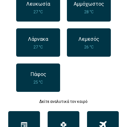
Λευκωσία
Αμμόχωστος
27 °C
28 °C
Λάρνακα
Λεμεσός
27 °C
26 °C
Πάφος
25 °C
Δείτε αναλυτικά τον καιρό