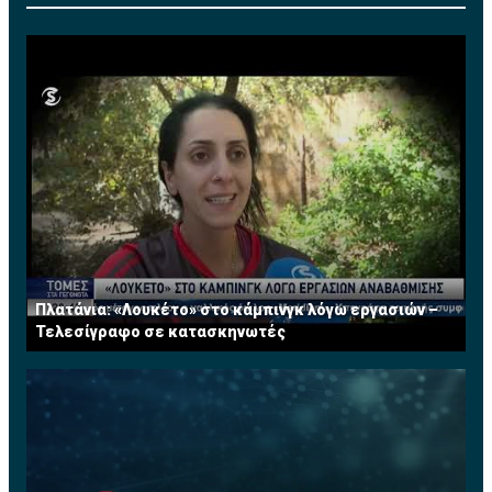
Τονίζεται ότι εντός των ημερών θα υπογραφεί η
σχετική συμφωνία στην Ελλάδα για να ανοίξει ο
δρόμος προβολής του καναλιού στην Κύπρο.
Η κάθοδος του Greek Cinema στην Κύπρο έρχεται σε
μια περίοδο που ο πόλεμος των τηλεοπτικών
πλατφόρμων εντείνεται με σκοπό βεβαίως την
κυριαρχία στην τοπική αγορά. Η εξασφάλιση των
δικαιωμάτων του Greek Cinema θα δώσει τη δική του
διάσταση στο ανταγωνιστικό περιβάλλον, ανάλογα με
την πλατφόρμα που θα προβάλλεται το κανάλι με τον
ελληνικό κινηματογράφο.
Πλατάνια: «Λουκέτο» στο κάμπινγκ λόγω εργασιών –
Τελεσίγραφο σε κατασκηνωτές