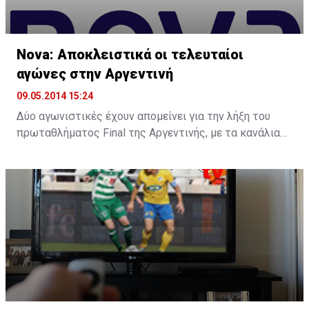
Nova: Αποκλειστικά οι τελευταίοι
αγώνες στην Αργεντινή
09.05.2014 15:24
Δύο αγωνιστικές έχουν απομείνει για την λήξη του
πρωταθλήματος Final της Αργεντινής, με τα κανάλια
Novasports να καλύπτουν τις κρίσιμες αναμετρήσεις
της 18ης αγωνιστικής. Οι συνδρομητές των
αθλητικών καναλιών της Nova Cyprus θα έχουν την
ευκαιρία το Σάββατο 10 Μάιου στις 23:00 να
παρακολουθήσουν ζωντανά και αποκλειστικά από το
Novasports 2 και σε περιγραφή του Τάσου
Μπαϊρακτάρη τον αγώνα Εστουντιάντες – Σαν
Λορέντζο για την 18η αγωνιστική του
πρωταθλήματος. Η Εστουντιάντες θα υποδεχθεί την
Σαν Λορέντζο με τους γηπεδούχους να θέλουν το