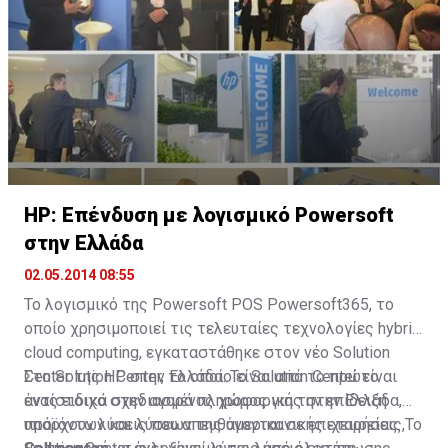
του.
HP: Επένδυση με λογισμικό Powersoft
στην Ελλάδα
02.05.2014 08:55
Το λογισμικό της Powersoft POS Powersoft365, το
οποίο χρησιμοποιεί τις τελευταίες τεχνολογίες hybrid
cloud computing, εγκαταστάθηκε στον νέο Solution
Center της HP στην Ελλάδα. Το Solution Center είναι
Στο Solution Center, το οποίο είναι από το πρώτο
ένας ειδικά σχεδιασμένος χώρος για την επίδειξη
αντίστοιχο στην αγορά πληροφορικής στην Ελλάδα,
προϊόντων και λύσεων της αμερικανικής εταιρείας. Το
υπάρχουν λύσεις που απευθύνονται σε επιχειρήσεις,