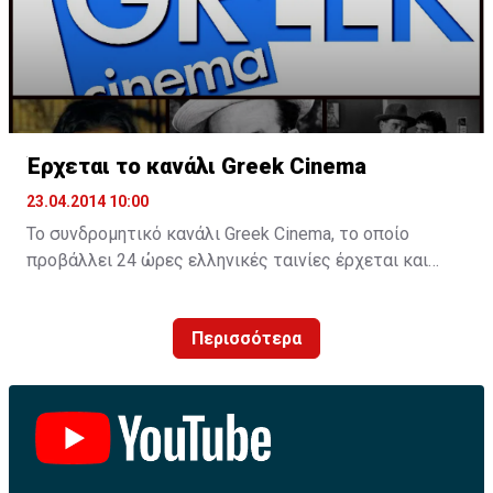
Έρχεται το κανάλι Greek Cinema
23.04.2014 10:00
Το συνδρομητικό κανάλι Greek Cinema, το οποίο
προβάλλει 24 ώρες ελληνικές ταινίες έρχεται και
στην Κύπρο, ακολουθώντας τις ΗΠΑ, τον Καναδά και
την Αυστραλία.
Περισσότερα
Το θεματικό κανάλι θα είναι και στην Κύπρο
συνδρομητικό και φτάνει στη χώρα μέσω γνωστού
επιχειρηματία που ασχολείται για χρόνια με τον χώρο
της τηλεόρασης.