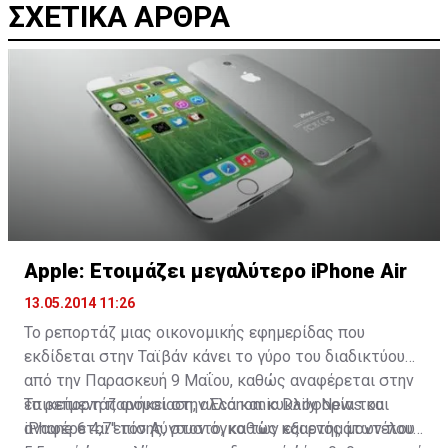
ΣΧΕΤΙΚΑ ΑΡΘΡΑ
Apple: Ετοιμάζει μεγαλύτερο iPhone Air
13.05.2014 11:26
Το ρεπορτάζ μιας οικονομικής εφημερίδας που
εκδίδεται στην Ταϊβάν κάνει το γύρο του διαδικτύου
από την Παρασκευή 9 Μαΐου, καθώς αναφέρεται στην
επικείμενη παρουσίαση, αλλά και κυκλοφορία του
Το ρεπορτάζ ανήκει στην Economic Daily News και
iPhone 6 4,7'' τον Αύγουστο, καθώς και ενός μοντέλου
αναφέρεται επίσης, στον όγκο των εξαρτημάτων που