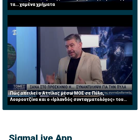
τα… χαμένα χρήματα
Πώς απειλεί ο Αττίλας μέσω ΜΟΕ σε Πύλα,
Λουρουτζίνα και ο «Ιρλανδός συνταγματολόγος» του
ΟΗΕ
SigmaLive App